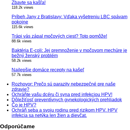
Zbavte sa kašľa!
118.2k views
Príbeh Jany z Bratislavy: Vďaka vyšetreniu LBC spávam
pokojne
115.6k views
Trápi vás zápal močových ciest? Toto pomôže!
88.6k views
Baktéria E-coli: Jej premnoženie v močovom mechúre je
bežný ženský problém
58.2k views
Najlepšie domáce recepty na kašeľ
57.7k views
Rozhovor: Prečo sú parazity nebezpečné pre naše
zdravie?
Ochráňte vašu dcéru či syna pred infekciou HPV!
Dôležiťosť preventívnych gynekologických prehliadok
Čo je HPV?
Ochráň seba a svoju rodinu pred rizikom HPV. HPV
infekcia sa netýka len žien a dievčat.
Odporúčame