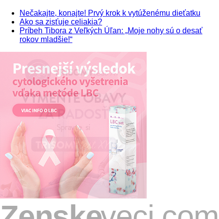
Nečakajte, konajte! Prvý krok k vytúženému dieťatku
Ako sa zisťuje celiakia?
Príbeh Tibora z Veľkých Úľan: „Moje nohy sú o desať
rokov mladšie!“