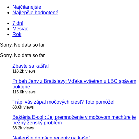
Najčítanejšie
Najlepšie hodnotené
7 dní
Mesiac
Rok
Sorry. No data so far.
Sorry. No data so far.
Zbavte sa kašľa!
118.2k views
Príbeh Jany z Bratislavy: Vďaka vyšetreniu LBC spávam
pokojne
115.6k views
Trápi vás zápal močových ciest? Toto pomôže!
88.6k views
Baktéria E-coli: Jej premnoženie v močovom mechúre je
bežný ženský problém
58.2k views
Najlepšie domáce recepty na kašeľ