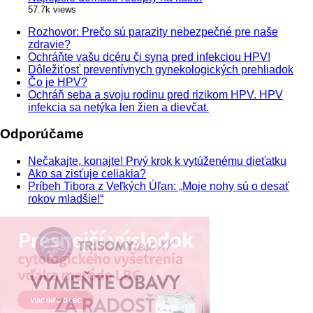
57.7k views
Rozhovor: Prečo sú parazity nebezpečné pre naše
zdravie?
Ochráňte vašu dcéru či syna pred infekciou HPV!
Dôležiťosť preventívnych gynekologických prehliadok
Čo je HPV?
Ochráň seba a svoju rodinu pred rizikom HPV. HPV
infekcia sa netýka len žien a dievčat.
Odporúčame
Nečakajte, konajte! Prvý krok k vytúženému dieťatku
Ako sa zisťuje celiakia?
Príbeh Tibora z Veľkých Úľan: „Moje nohy sú o desať
rokov mladšie!“