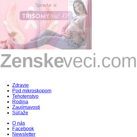
Zdravie
Pod mikroskopom
Tehotenstvo
Rodina
Zaujímavosti
Súťaže
O nás
Facebook
Newsletter