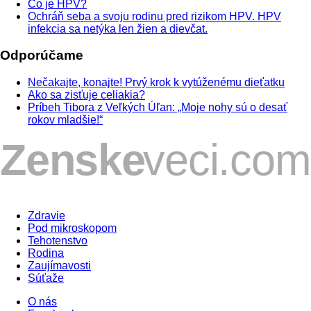
Čo je HPV?
Ochráň seba a svoju rodinu pred rizikom HPV. HPV
infekcia sa netýka len žien a dievčat.
Odporúčame
Nečakajte, konajte! Prvý krok k vytúženému dieťatku
Ako sa zisťuje celiakia?
Príbeh Tibora z Veľkých Úľan: „Moje nohy sú o desať
rokov mladšie!“
Zdravie
Pod mikroskopom
Tehotenstvo
Rodina
Zaujímavosti
Súťaže
O nás