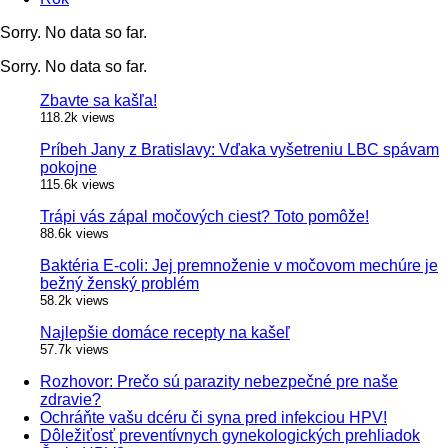
Sorry. No data so far.
Sorry. No data so far.
Zbavte sa kašľa!
118.2k views
Príbeh Jany z Bratislavy: Vďaka vyšetreniu LBC spávam
pokojne
115.6k views
Trápi vás zápal močových ciest? Toto pomôže!
88.6k views
Baktéria E-coli: Jej premnoženie v močovom mechúre je
bežný ženský problém
58.2k views
Najlepšie domáce recepty na kašeľ
57.7k views
Rozhovor: Prečo sú parazity nebezpečné pre naše
zdravie?
Ochráňte vašu dcéru či syna pred infekciou HPV!
Dôležiťosť preventívnych gynekologických prehliadok