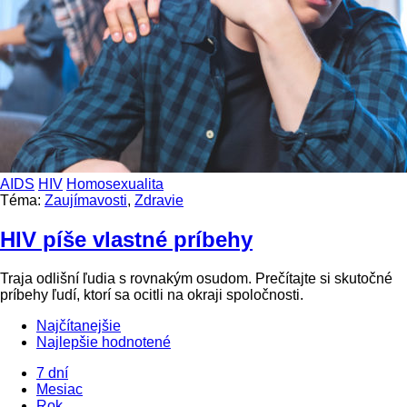
AIDS
HIV
Homosexualita
Téma:
Zaujímavosti
,
Zdravie
HIV píše vlastné príbehy
Traja odlišní ľudia s rovnakým osudom. Prečítajte si skutočné
príbehy ľudí, ktorí sa ocitli na okraji spoločnosti.
Najčítanejšie
Najlepšie hodnotené
7 dní
Mesiac
Rok