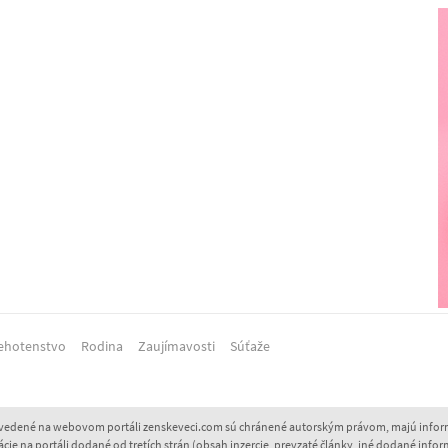
ehotenstvo
Rodina
Zaujímavosti
Súťaže
 uvedené na webovom portáli zenskeveci.com sú chránené autorským právom, majú inform
 na portáli dodané od tretích strán (obsah inzercie, prevzaté články, iné dodané inform