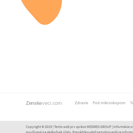
Zdravie
Pod mikroskopom
T
Copyright © 2019 | Tento web je v správe MEDIREX GROUP | Informácie
používané na akékoľvek účely. Prevádzkovateľ nezodpovedá za informácie