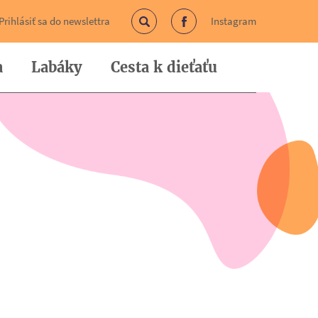
Prihlásiť sa do newslettra
Instagram
Vyhľadávanie
Facebook
a
Labáky
Cesta k dieťaťu