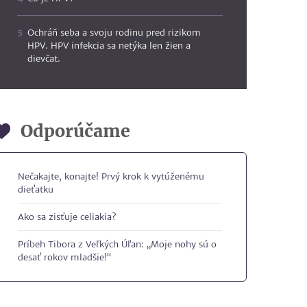
Ochráň seba a svoju rodinu pred rizikom
HPV. HPV infekcia sa netýka len žien a
dievčat.
Odporúčame
Nečakajte, konajte! Prvý krok k vytúženému
dieťatku
Ako sa zisťuje celiakia?
Príbeh Tibora z Veľkých Úľan: „Moje nohy sú o
desať rokov mladšie!“