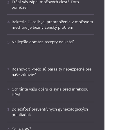
Trápi vás zápal močových ciest? Toto
pomôže!
Baktéria E-coli: Jej premnoženie v močovom
mechúre je bežný ženský problém
Najlepšie domáce recepty na kašeľ
Rozhovor: Prečo sú parazity nebezpečné pre
naše zdravie?
Ochráňte vašu dcéru či syna pred infekciou
HPV!
Dôležiťosť preventívnych gynekologických
prehliadok
Čo je HPV?