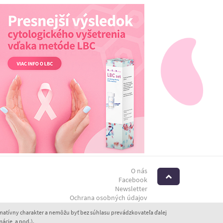
O nás
Hore
Facebook
Newsletter
Ochrana osobných údajov
atívny charakter a nemôžu byť bez súhlasu prevádzkovateľa ďalej
ácie, a pod.).