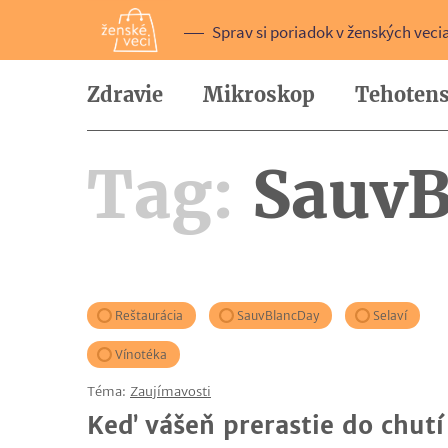
Sprav si poriadok v ženských veci
Zdravie
Mikroskop
Tehotens
Tag:
SauvB
Reštaurácia
SauvBlancDay
Selaví
Vínotéka
Téma:
Zaujímavosti
Keď vášeň prerastie do chutí