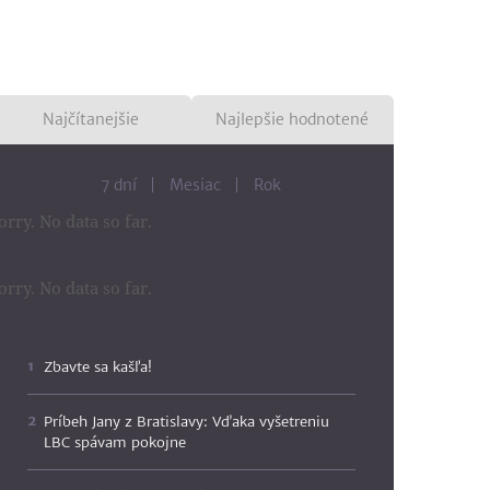
Najčítanejšie
Najlepšie hodnotené
7 dní
Mesiac
Rok
orry. No data so far.
orry. No data so far.
Zbavte sa kašľa!
Príbeh Jany z Bratislavy: Vďaka vyšetreniu
LBC spávam pokojne