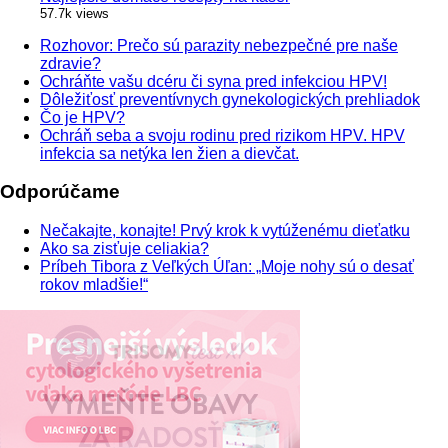
57.7k views
Rozhovor: Prečo sú parazity nebezpečné pre naše
zdravie?
Ochráňte vašu dcéru či syna pred infekciou HPV!
Dôležiťosť preventívnych gynekologických prehliadok
Čo je HPV?
Ochráň seba a svoju rodinu pred rizikom HPV. HPV
infekcia sa netýka len žien a dievčat.
Odporúčame
Nečakajte, konajte! Prvý krok k vytúženému dieťatku
Ako sa zisťuje celiakia?
Príbeh Tibora z Veľkých Úľan: „Moje nohy sú o desať
rokov mladšie!“