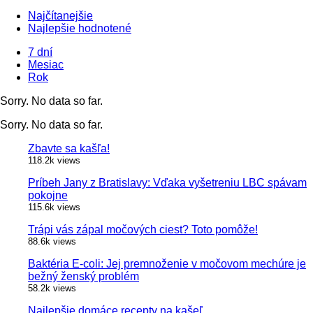
Najčítanejšie
Najlepšie hodnotené
7 dní
Mesiac
Rok
Sorry. No data so far.
Sorry. No data so far.
Zbavte sa kašľa!
118.2k views
Príbeh Jany z Bratislavy: Vďaka vyšetreniu LBC spávam
pokojne
115.6k views
Trápi vás zápal močových ciest? Toto pomôže!
88.6k views
Baktéria E-coli: Jej premnoženie v močovom mechúre je
bežný ženský problém
58.2k views
Najlepšie domáce recepty na kašeľ