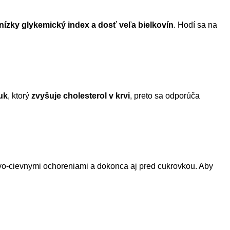
nízky glykemický index a dosť veľa bielkovín
. Hodí sa na
uk
, ktorý
zvyšuje cholesterol v krvi
, preto sa odporúča
ovo-cievnymi ochoreniami a dokonca aj pred cukrovkou. Aby