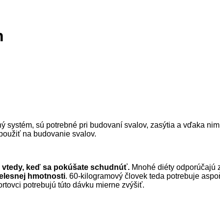
n
itný systém, sú potrebné pri budovaní svalov, zasýtia a vďaka 
 použiť na budovanie svalov.
j vtedy, keď sa pokúšate schudnúť.
Mnohé diéty odporúčajú z
telesnej hmotnosti
. 60-kilogramový človek teda potrebuje aspo
ortovci potrebujú túto dávku mierne zvýšiť.