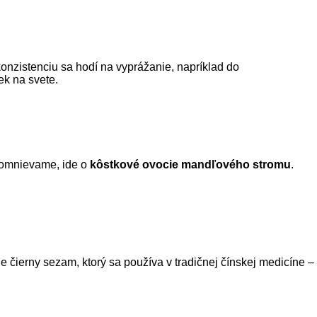
onzistenciu sa hodí na vyprážanie, napríklad do
ek na svete.
domnievame, ide o
kôstkové ovocie mandľového stromu
.
 čierny sezam, ktorý sa používa v tradičnej čínskej medicíne –