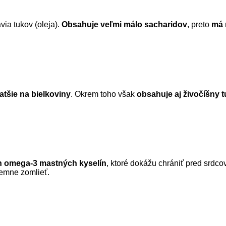
ia tukov (oleja).
Obsahuje veľmi málo sacharidov
, preto
má 
atšie na bielkoviny
. Okrem toho však
obsahuje aj živočíšny t
h omega-3 mastných kyselín
, ktoré dokážu chrániť pred srdc
 jemne zomlieť.