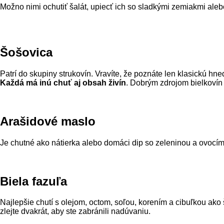
Možno nimi ochutiť šalát, upiecť ich so sladkými zemiakmi ale
Šošovica
Patrí do skupiny strukovín. Vravíte, že poznáte len klasickú hn
Každá má inú chuť aj obsah živín
. Dobrým zdrojom bielkovín 
Arašidové maslo
Je chutné ako nátierka alebo domáci dip so zeleninou a ovocím,
Biela fazuľa
Najlepšie chutí s olejom, octom, soľou, korením a cibuľkou ako 
zlejte dvakrát, aby ste zabránili nadúvaniu.