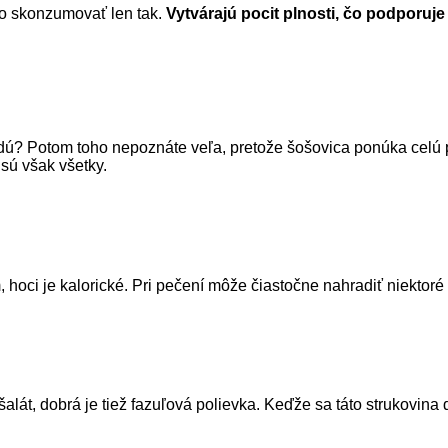
bo skonzumovať len tak.
Vytvárajú pocit plnosti, čo podporuj
edú? Potom toho nepoznáte veľa, pretože šošovica ponúka celú pl
sú však všetky.
 hoci je kalorické. Pri pečení môže čiastočne nahradiť niektoré
šalát, dobrá je tiež fazuľová polievka. Keďže sa táto strukovina