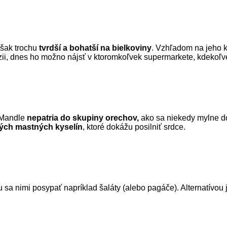
však trochu
tvrdší a bohatší na bielkoviny
. Vzhľadom na jeho k
ii, dnes ho možno nájsť v ktoromkoľvek supermarkete, kdekoľv
. Mandle
nepatria do skupiny orechov,
ako sa niekedy mylne 
ných mastných kyselín
, ktoré dokážu posilniť srdce.
 nimi posypať napríklad šaláty (alebo pagáče). Alternatívou je