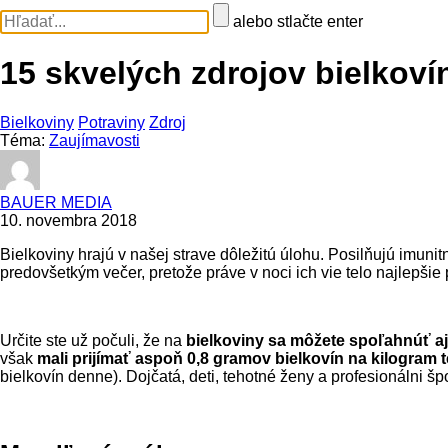
alebo stlačte enter
15 skvelých zdrojov bielkoví
Bielkoviny
Potraviny
Zdroj
Téma:
Zaujímavosti
BAUER MEDIA
10. novembra 2018
Bielkoviny hrajú v našej strave dôležitú úlohu. Posilňujú imun
predovšetkým večer, pretože práve v noci ich vie telo najlepšie
Určite ste už počuli, že na
bielkoviny sa môžete spoľahnúť a
však
mali prijímať aspoň 0,8 gramov bielkovín na kilogram 
bielkovín denne). Dojčatá, deti, tehotné ženy a profesionálni šp