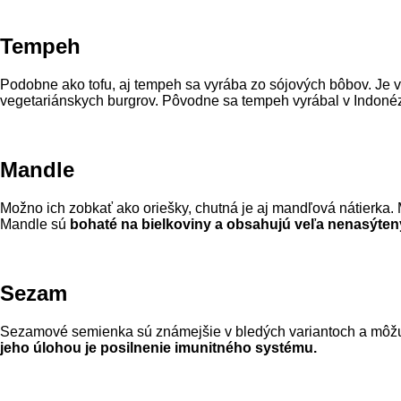
Tempeh
Podobne ako tofu, aj tempeh sa vyrába zo sójových bôbov. Je 
vegetariánskych burgrov. Pôvodne sa tempeh vyrábal v Indonéz
Mandle
Možno ich zobkať ako oriešky, chutná je aj mandľová nátierka
Mandle sú
bohaté na bielkoviny a obsahujú veľa nenasýte
Sezam
Sezamové semienka sú známejšie v bledých variantoch a môžu sa
jeho úlohou je posilnenie imunitného systému.