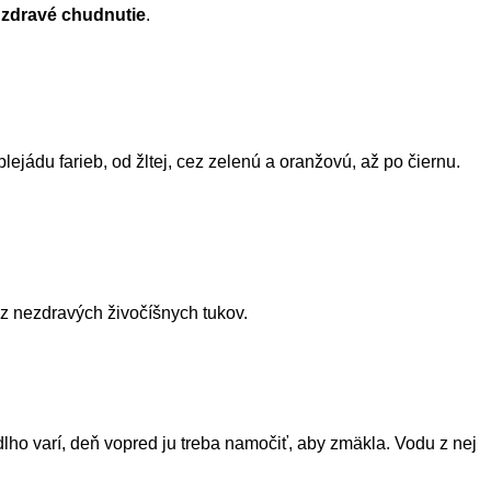
e zdravé chudnutie
.
ejádu farieb, od žltej, cez zelenú a oranžovú, až po čiernu.
 z nezdravých živočíšnych tukov.
 dlho varí, deň vopred ju treba namočiť, aby zmäkla. Vodu z nej