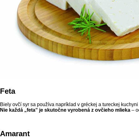
Feta
Biely ovčí syr sa používa napríklad v gréckej a tureckej kuchyni
Nie každá „feta“ je skutočne vyrobená z ovčieho mlieka
– o
Amarant