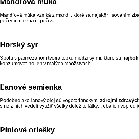
Mandľová múka
Mandľová múka vzniká z mandlí, ktoré sa najskôr lisovaním zbav
pečenie chleba či pečiva.
Horský syr
Spolu s parmezánom tvoria topku medzi syrmi, ktoré sú
najboh
konzumovať ho len v malých množstvách.
Ľanové semienka
Podobne ako ľanový olej sú vegetariánskymi
zdrojmi zdravýc
sme z nich vedeli využiť všetky dôležité látky, treba ich vopred
Píniové oriešky