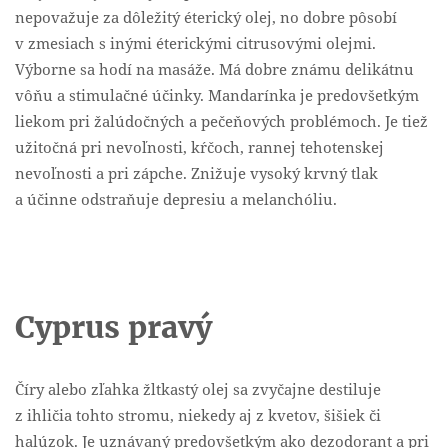
nepovažuje za dôležitý éterický olej, no dobre pôsobí
v zmesiach s inými éterickými citrusovými olejmi.
Výborne sa hodí na masáže. Má dobre známu delikátnu
vôňu a stimulačné účinky. Mandarínka je predovšetkým
liekom pri žalúdočných a pečeňových problémoch. Je tiež
užitočná pri nevoľnosti, kŕčoch, rannej tehotenskej
nevoľnosti a pri zápche. Znižuje vysoký krvný tlak
a účinne odstraňuje depresiu a melanchóliu.
Cyprus
pravý
Číry alebo zľahka žltkastý olej sa zvyčajne destiluje
z ihličia tohto stromu, niekedy aj z kvetov, šišiek či
halúzok. Je uznávaný predovšetkým ako dezodorant a pri