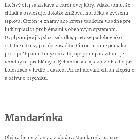
Liečivý olej sa získava z citrónovej kôry. Vďaka tomu, že
chladí a osviežuje, dokáže znižovať horúčku a zvýšenú
teplotu. Citrón je známy ako krvné tonikum vhodné pre
ľudí trpiacich problémami s obehovým systémom.
Ovplyvňuje aj kyslosť žalúdka, pretože podobne ako
ostatné citrusy pôsobí zásadito. Citrón účinne pomáha
proti poštípaniu hmyzom a bojuje proti parazitom. Je
vhodný na problémy s dýchaním, ale aj ako kloktadlo pri
bolestiach v hrdle a ďasien. Pri inhalovaní citrón zlepšuje
a oživuje psychiku.
Mandarínka
Olej sa lisuje z kôry a z plodov. Mandarínka sa síce