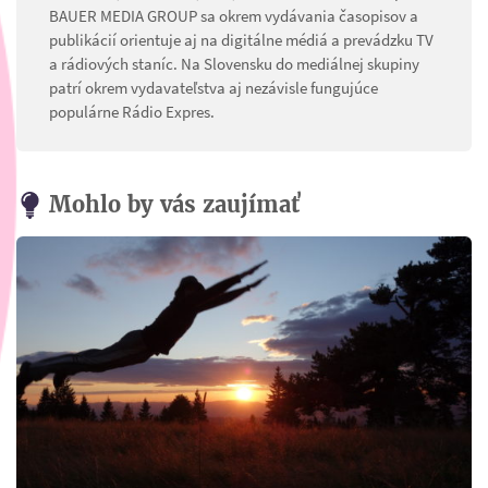
BAUER MEDIA GROUP sa okrem vydávania časopisov a
publikácií orientuje aj na digitálne médiá a prevádzku TV
a rádiových staníc. Na Slovensku do mediálnej skupiny
patrí okrem vydavateľstva aj nezávisle fungujúce
populárne Rádio Expres.
Mohlo by vás zaujímať