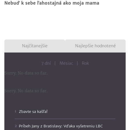
Nebuď k sebe ľahostajná ako moja mama
Najčítanejšie
Najlepšie hodnotené
7 dní
Mesiac
Rok
Sorry. No data so far.
Sorry. No data so far.
Zbavte sa kašľa!
Príbeh Jany z Bratislavy: Vďaka vyšetreniu LBC