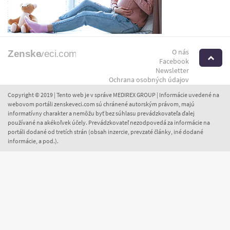
O nás
H
Facebook
Newsletter
Ochrana osobných údajov
Copyright © 2019 | Tento web je v správe MEDIREX GROUP | Informácie uvedené na
webovom portáli zenskeveci.com sú chránené autorským právom, majú
informatívny charakter a nemôžu byť bez súhlasu prevádzkovateľa ďalej
používané na akékoľvek účely. Prevádzkovateľ nezodpovedá za informácie na
portáli dodané od tretích strán (obsah inzercie, prevzaté články, iné dodané
informácie, a pod.).