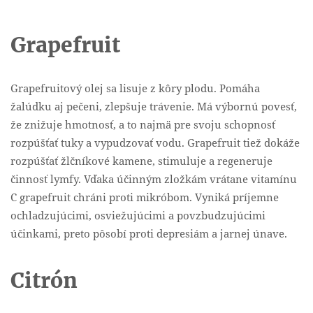
Grapefruit
Grapefruitový olej sa lisuje z kôry plodu. Pomáha
žalúdku aj pečeni, zlepšuje trávenie. Má výbornú povesť,
že znižuje hmotnosť, a to najmä pre svoju schopnosť
rozpúšťať tuky a vypudzovať vodu. Grapefruit tiež dokáže
rozpúšťať žlčníkové kamene, stimuluje a regeneruje
činnosť lymfy. Vďaka účinným zložkám vrátane vitamínu
C grapefruit chráni proti mikróbom. Vyniká príjemne
ochladzujúcimi, osviežujúcimi a povzbudzujúcimi
účinkami, preto pôsobí proti depresiám a jarnej únave.
Citrón