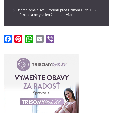
Ochráň seba a svoju rodinu pred rizikom HPV. HPV
infekcia sa netýka len žien a dievčat.
Facebook
Pinterest
WhatsApp
Email
Viber