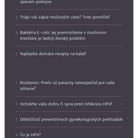
spávam pokojne
Trápi vás zápal močových ciest? Toto pomôže!
Baktéria E-coli: Jej premnoženie v močovom
mechúre je bežný ženský problém
Najlepšie domáce recepty na kašeľ
Rozhovor: Prečo sú parazity nebezpečné pre naše
zdravie?
Ochráňte vašu dcéru či syna pred infekciou HPV!
Dôležiťosť preventívnych gynekologických prehliadok
Čo je HPV?