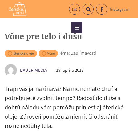
Instagram
Prihlásiť sa do newslettra
Vyhľadávanie
Facebook
Menu
Vône pre telo i dušu
Téma:
Zaujímavosti
Éterické oleje
Vône
BAUER MEDIA
19. apríla 2018
Trápi vás jarná únava? Na nič nemáte chuť a
potrebujete zvoľniť tempo? Radosť do duše a
dobrú náladu vám pomôžu priniesť aj éterické
oleje. Zároveň pomôžu zmierniť či odstrániť
rôzne neduhy tela.