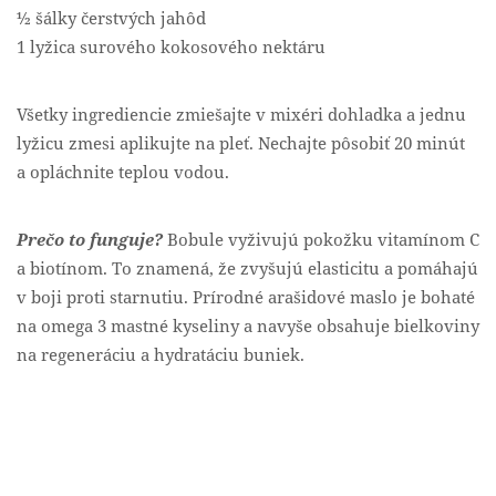
½ šálky čerstvých jahôd
1 lyžica surového kokosového nektáru
Všetky ingrediencie zmiešajte v mixéri dohladka a jednu
lyžicu zmesi aplikujte na pleť. Nechajte pôsobiť 20 minút
a opláchnite teplou vodou.
Prečo to funguje?
Bobule vyživujú pokožku vitamínom C
a biotínom. To znamená, že zvyšujú elasticitu a pomáhajú
v boji proti starnutiu. Prírodné arašidové maslo je bohaté
na omega 3 mastné kyseliny a navyše obsahuje bielkoviny
na regeneráciu a hydratáciu buniek.