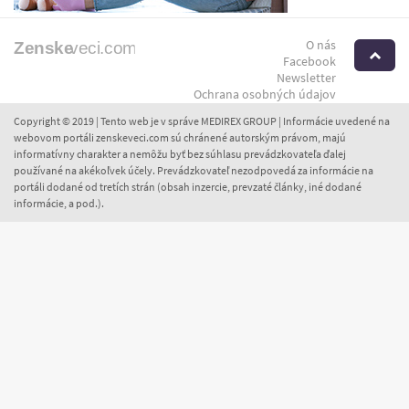
O nás
H
Facebook
Newsletter
Ochrana osobných údajov
Copyright © 2019 | Tento web je v správe MEDIREX GROUP | Informácie uvedené na
webovom portáli zenskeveci.com sú chránené autorským právom, majú
informatívny charakter a nemôžu byť bez súhlasu prevádzkovateľa ďalej
používané na akékoľvek účely. Prevádzkovateľ nezodpovedá za informácie na
portáli dodané od tretích strán (obsah inzercie, prevzaté články, iné dodané
informácie, a pod.).