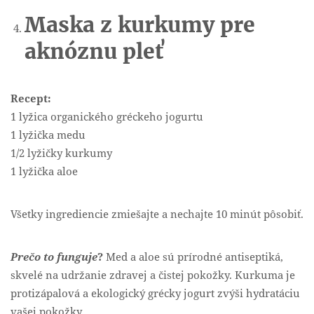
Maska z kurkumy pre
aknóznu pleť
Recept:
1 lyžica organického gréckeho jogurtu
1 lyžička medu
1/2 lyžičky kurkumy
1 lyžička aloe
Všetky ingrediencie zmiešajte a nechajte 10 minút pôsobiť.
Prečo to funguje
?
Med a aloe sú prírodné antiseptiká,
skvelé na udržanie zdravej a čistej pokožky. Kurkuma je
protizápalová a ekologický grécky jogurt zvýši hydratáciu
vašej pokožky.