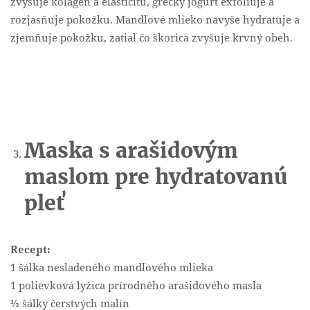
zvyšuje kolagén a elasticitu, grécky jogurt exfoliuje a
rozjasňuje pokožku. Mandľové mlieko navyše hydratuje a
zjemňuje pokožku, zatiaľ čo škorica zvyšuje krvný obeh.
Maska s arašidovým
maslom pre hydratovanú
pleť
Recept:
1 šálka nesladeného mandľového mlieka
1 polievková lyžica prírodného arašidového masla
½ šálky čerstvých malín