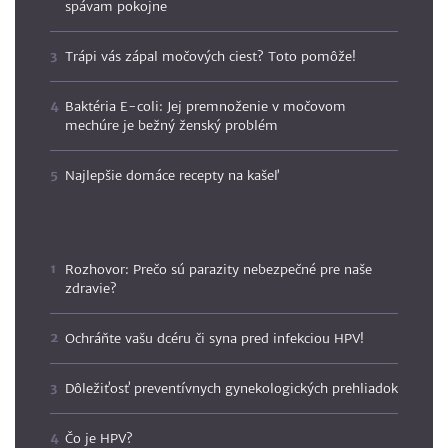
spávam pokojne
Trápi vás zápal močových ciest? Toto pomôže!
Baktéria E-coli: Jej premnoženie v močovom
mechúre je bežný ženský problém
Najlepšie domáce recepty na kašeľ
Rozhovor: Prečo sú parazity nebezpečné pre naše
zdravie?
Ochráňte vašu dcéru či syna pred infekciou HPV!
Dôležiťosť preventívnych gynekologických prehliadok
Čo je HPV?