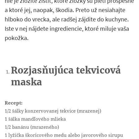
nie je zložité zistiť, ktoré zložky sú pleti prospešné
a ktoré jej, naopak, škodia. Preto už nesiahajte
hlboko do vrecka, ale radšej zájdite do kuchyne.
Iste v nej nájdete ingrediencie, ktoré miluje vaša
pokožka.
Rozjasňujúca tekvicová
maska
Recept:
1/2 šálky konzervovanej tekvice (mrazenej)
1 šálka mandľového mlieka
1/2 banánu (mrazeného)
1 lyžička škoricového medu alebo javorového sirupu