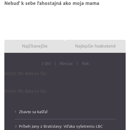
Nebuď k sebe ľahostajná ako moja mama
Najčítanejšie
Najlepšie hodnotené
7 dní
Mesiac
Rok
Sorry. No data so far.
Sorry. No data so far.
Zbavte sa kašľa!
Príbeh Jany z Bratislavy: Vďaka vyšetreniu LBC