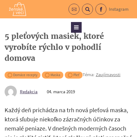
Instagram
Prihlásiť sa do newslettra
Vyhľadávanie
Facebook
Menu
5 pleťových masiek, ktoré
vyrobíte rýchlo v pohodlí
domova
Téma:
Zaujímavosti
Domáce recepty
Maska
Pleť
Redakcia
04. marca 2019
Každý deň prichádza na trh nová pleťová maska,
ktorá sľubuje niekoľko zázračných účinkov za
nemalé peniaze. V dnešných moderných časoch