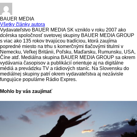
BAUER MEDIA
Všetky články autora
Vydavateľstvo BAUER MEDIA SK vzniklo v roku 2007 ako
dcérska spoločnosť svetovej skupiny BAUER MEDIA GROUP
s viac ako 135 rokov trvajúcou tradíciou, ktorá zaujíma
popredné miesto na trhu s komerčnými tlačovými titulmi v
Nemecku, Veľkej Británii, Poľsku, Maďarsku, Rumunsku, USA,
Číne atď. Mediálna skupina BAUER MEDIA GROUP sa okrem
vydávania časopisov a publikácií orientuje aj na digitálne
médiá a prevádzku TV a rádiových staníc. Na Slovensku do
mediálnej skupiny patrí okrem vydavateľstva aj nezávisle
fungujúce populárne Rádio Expres.
Mohlo by vás zaujímať