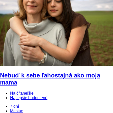
Nebuď k sebe ľahostajná ako moja
mama
Najčítanejšie
Najlepšie hodnotené
7 dní
Mesiac