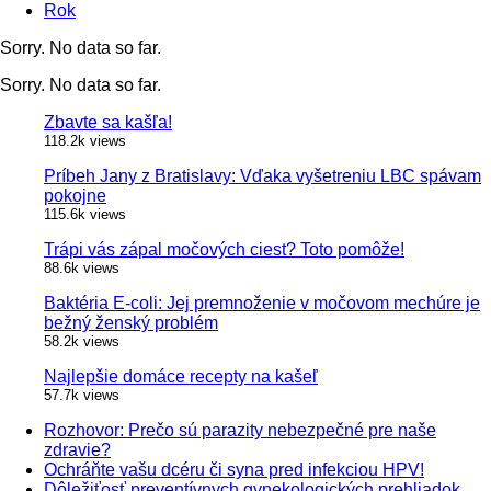
Rok
Sorry. No data so far.
Sorry. No data so far.
Zbavte sa kašľa!
118.2k views
Príbeh Jany z Bratislavy: Vďaka vyšetreniu LBC spávam
pokojne
115.6k views
Trápi vás zápal močových ciest? Toto pomôže!
88.6k views
Baktéria E-coli: Jej premnoženie v močovom mechúre je
bežný ženský problém
58.2k views
Najlepšie domáce recepty na kašeľ
57.7k views
Rozhovor: Prečo sú parazity nebezpečné pre naše
zdravie?
Ochráňte vašu dcéru či syna pred infekciou HPV!
Dôležiťosť preventívnych gynekologických prehliadok