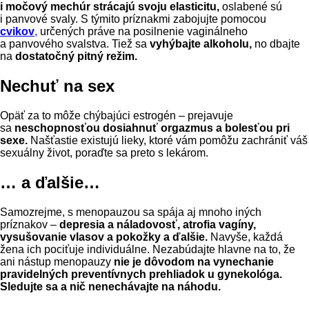
i močový mechúr strácajú svoju elasticitu,
oslabené sú
i panvové svaly. S týmito príznakmi zabojujte pomocou
cvikov
,
určených práve na posilnenie vaginálneho
a panvového svalstva. Tiež sa
vyhýbajte alkoholu,
no dbajte
na
dostatočný pitný režim.
Nechuť na sex
Opäť za to môže chýbajúci estrogén – prejavuje
sa
neschopnosťou dosiahnuť orgazmus a bolesťou pri
sexe.
Našťastie existujú lieky, ktoré vám pomôžu zachrániť váš
sexuálny život, poraďte sa preto s lekárom.
… a ďalšie…
Samozrejme, s menopauzou sa spája aj mnoho iných
príznakov –
depresia a náladovosť, atrofia vagíny,
vysušovanie vlasov a pokožky a ďalšie.
Navyše, každá
žena ich pociťuje individuálne. Nezabúdajte hlavne na to, že
ani nástup menopauzy
nie je dôvodom na vynechanie
pravidelných preventívnych prehliadok u gynekológa.
Sledujte sa a nič nenechávajte na náhodu.