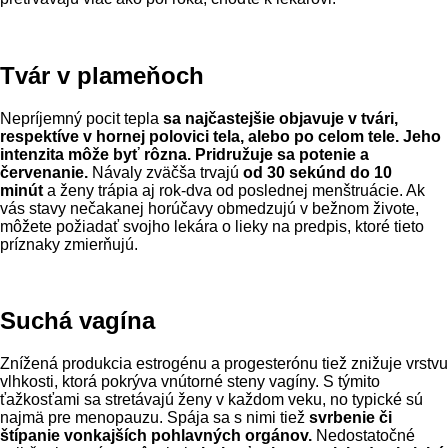
Tvár v plameňoch
Nepríjemný pocit tepla
sa najčastejšie objavuje v tvári,
respektíve v hornej polovici tela, alebo po celom tele. Jeho
intenzita môže byť rôzna. Pridružuje sa potenie a
červenanie.
Návaly zväčša trvajú
od 30 sekúnd do 10
minút
a ženy trápia aj rok-dva od poslednej menštruácie. Ak
vás stavy nečakanej horúčavy obmedzujú v bežnom živote,
môžete požiadať svojho lekára o lieky na predpis, ktoré tieto
príznaky zmierňujú.
Suchá vagína
Znížená produkcia estrogénu a progesterónu tiež znižuje vrstvu
vlhkosti, ktorá pokrýva vnútorné steny vagíny. S týmito
ťažkosťami sa stretávajú ženy v každom veku, no typické sú
najmä pre menopauzu. Spája sa s nimi tiež
svrbenie či
štípanie vonkajších pohlavných orgánov.
Nedostatočné