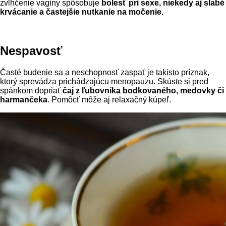
zvlhčenie vagíny spôsobuje
bolesť pri sexe, niekedy aj slabé
krvácanie a častejšie nutkanie na
močenie.
Nespavosť
Časté budenie sa a neschopnosť zaspať je takisto príznak,
ktorý sprevádza prichádzajúcu menopauzu. Skúste si pred
spánkom dopriať
čaj z ľubovníka bodkovaného, medovky či
harmančeka
. Pomôcť môže aj relaxačný kúpeľ.