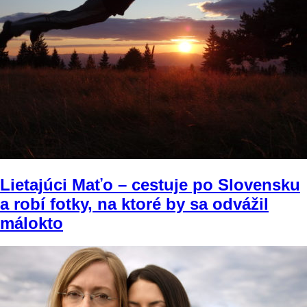
Lietajúci Maťo – cestuje po Slovensku
a robí fotky, na ktoré by sa odvážil
málokto