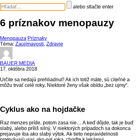
alebo stlačte enter
6 príznakov menopauzy
Menopauza
Príznaky
Téma:
Zaujímavosti
,
Zdravie
BAUER MEDIA
17. októbra 2018
Určite sa nedajú prehliadnuť! Ak ich totiž máte, sú citeľné a
môžu trvať celé roky. Niektoré ženy však obídu „bez ujmy“.
Cyklus ako na hojdačke
Raz menzes príde, potom zasa nie… A keď dôjde, tak je buď
slabý, alebo príliš silný. V niektorých prípadoch sa dokonca
prejavuje iba ako slabý výtok. Ak tieto nepravidelnosti
pretrvávajú viac ako pol roka, choďte k lekárovi.