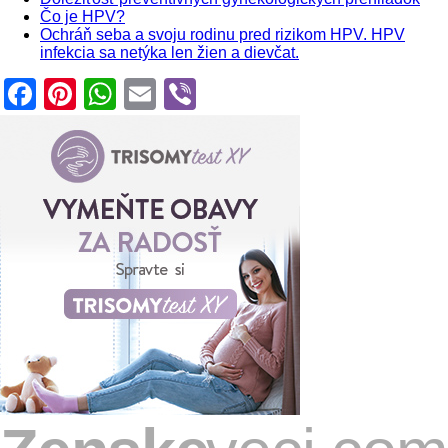
Čo je HPV?
Ochráň seba a svoju rodinu pred rizikom HPV. HPV
infekcia sa netýka len žien a dievčat.
Facebook
Pinterest
WhatsApp
Email
Viber