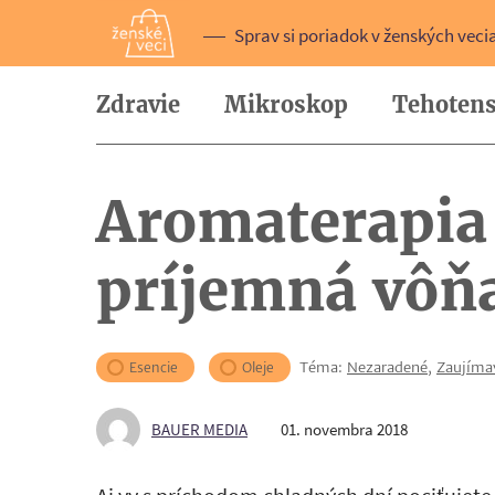
Sprav si poriadok v ženských veci
Zdravie
Mikroskop
Tehotens
Aromaterapia 
príjemná vôň
Téma:
Nezaradené
,
Zaujíma
Esencie
Oleje
BAUER MEDIA
01. novembra 2018