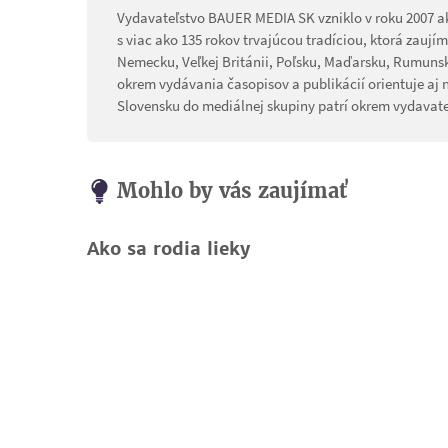
Vydavateľstvo BAUER MEDIA SK vzniklo v roku 2007 
s viac ako 135 rokov trvajúcou tradíciou, ktorá zauj
Nemecku, Veľkej Británii, Poľsku, Maďarsku, Rumun
okrem vydávania časopisov a publikácií orientuje aj 
Slovensku do mediálnej skupiny patrí okrem vydavate
Mohlo by vás zaujímať
Ako sa rodia lieky