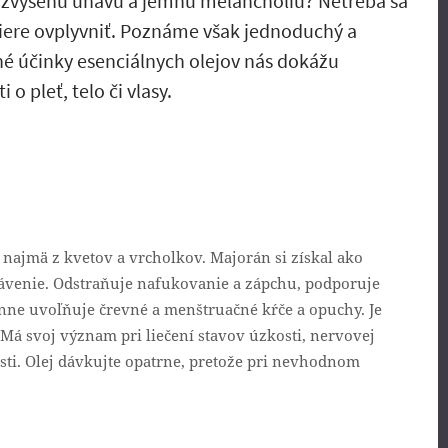
e zvýšenú únavu a jemnú melanchóliu? Netreba sa
iere ovplyvniť. Poznáme však jednoduchý a
é účinky esenciálnych olejov nás dokážu
 o pleť, telo či vlasy.
ny, najmä z kvetov a vrcholkov. Majorán si získal ako
rávenie. Odstraňuje nafukovanie a zápchu, podporuje
inne uvoľňuje črevné a menštruačné kŕče a opuchy. Je
Má svoj význam pri liečení stavov úzkosti, nervovej
sti. Olej dávkujte opatrne, pretože pri nevhodnom