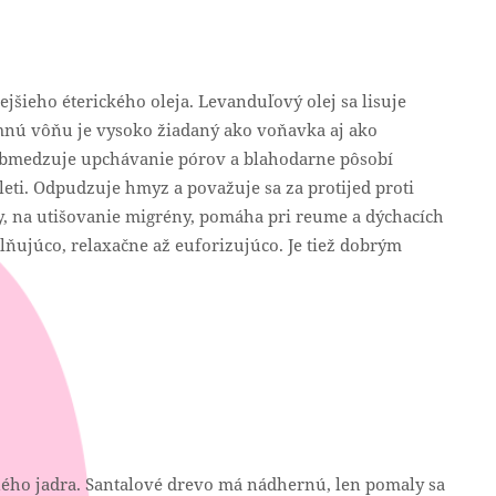
šieho éterického oleja. Levanduľový olej sa lisuje
emnú vôňu je vysoko žiadaný ako voňavka aj ako
obmedzuje upchávanie pórov a blahodarne pôsobí
eti. Odpudzuje hmyz a považuje sa za protijed proti
y, na utišovanie migrény, pomáha pri reume a dýchacích
ňujúco, relaxačne až euforizujúco. Je tiež dobrým
ného jadra. Santalové drevo má nádhernú, len pomaly sa