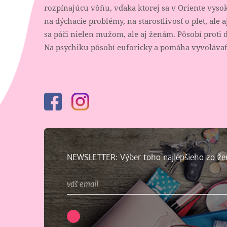
rozpínajúcu vôňu, vďaka ktorej sa v Oriente vyso
na dýchacie problémy, na starostlivosť o pleť, al
sa páči nielen mužom, ale aj ženám. Pôsobí proti 
Na psychiku pôsobí euforicky a pomáha vyvolávať
Facebook
Instagram
NEWSLETTER: Výber toho najlepšieho zo že