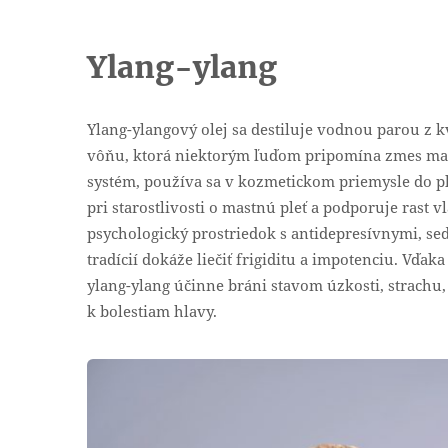
Ylang-ylang
Ylang-ylangový olej sa destiluje vodnou parou z
vôňu, ktorá niektorým ľuďom pripomína zmes man
systém, používa sa v kozmetickom priemysle do 
pri starostlivosti o mastnú pleť a podporuje rast v
psychologický prostriedok s antidepresívnymi, se
tradícií dokáže liečiť frigiditu a impotenciu. Vďa
ylang-ylang účinne bráni stavom úzkosti, strachu,
k bolestiam hlavy.