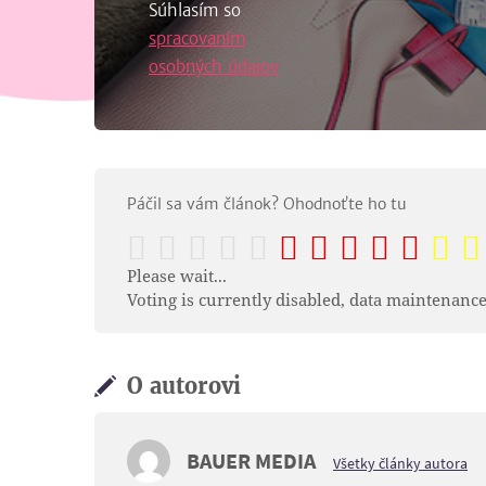
Súhlasím so
spracovaním
osobných údajov
Páčil sa vám článok? Ohodnoťte ho tu
Please wait...
Voting is currently disabled, data maintenance
O autorovi
BAUER MEDIA
Všetky články autora