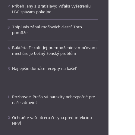
Príbeh Jany z Bratislavy: Vďaka vyšetreniu
LBC spávam pokojne
Trápi vás zápal močových ciest? Toto
pomôže!
Baktéria E-coli: Jej premnoženie v močovom
mechúre je bežný ženský problém
Najlepšie domáce recepty na kašeľ
Rozhovor: Prečo sú parazity nebezpečné pre
naše zdravie?
Ochráňte vašu dcéru či syna pred infekciou
HPV!