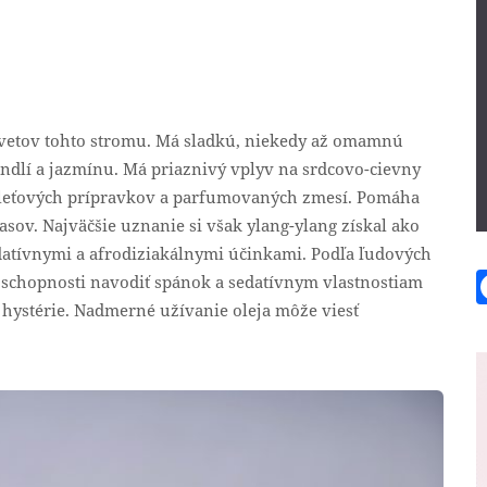
 kvetov tohto stromu. Má sladkú, niekedy až omamnú
dlí a jazmínu. Má priaznivý vplyv na srdcovo-cievny
pleťových prípravkov a parfumovaných zmesí. Pomáha
lasov. Najväčšie uznanie si však ylang-ylang získal ako
datívnymi a afrodiziakálnymi účinkami. Podľa ľudových
ka schopnosti navodiť spánok a sedatívnym vlastnostiam
 hystérie. Nadmerné užívanie oleja môže viesť