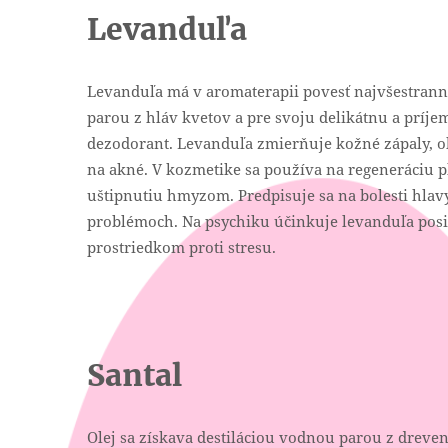
Levanduľa
Levanduľa má v aromaterapii povesť najvšestrannej
parou z hláv kvetov a pre svoju delikátnu a príj
dezodorant. Levanduľa zmierňuje kožné zápaly, 
na akné. V kozmetike sa používa na regeneráciu pl
uštipnutiu hmyzom. Predpisuje sa na bolesti hlav
problémoch. Na psychiku účinkuje levanduľa posil
prostriedkom proti stresu.
Santal
Olej sa získava destiláciou vodnou parou z dreve