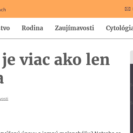
ach
tvo
Rodina
Zaujímavosti
Cytológi
je viac ako len
a
S
vosti
S