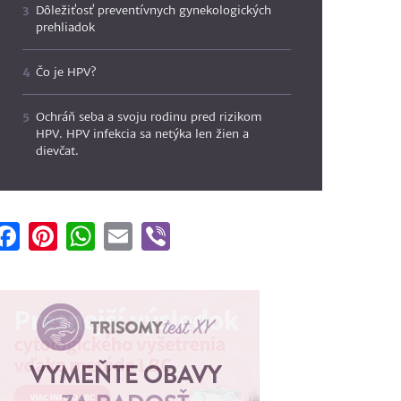
Dôležiťosť preventívnych gynekologických
prehliadok
Čo je HPV?
Ochráň seba a svoju rodinu pred rizikom
HPV. HPV infekcia sa netýka len žien a
dievčat.
Facebook
Pinterest
WhatsApp
Email
Viber