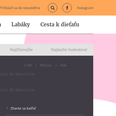
Prihlásiť sa do newslettra
Instagram
Vyhľadávanie
Facebook
a
Labáky
Cesta k dieťaťu
Najčítanejšie
Najlepšie hodnotené
7 dní
Mesiac
Rok
orry. No data so far.
orry. No data so far.
Zbavte sa kašľa!