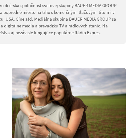
ako dcérska spoločnosť svetovej skupiny BAUER MEDIA GROUP
íma popredné miesto na trhu s komerčnými tlačovými titulmi v
sku, USA, Číne atď. Mediálna skupina BAUER MEDIA GROUP sa
na digitálne médiá a prevádzku TV a rádiových staníc. Na
ľstva aj nezávisle fungujúce populárne Rádio Expres.