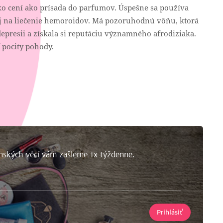
ko cení ako prísada do parfumov. Úspešne sa používa
e aj na liečenie hemoroidov. Má pozoruhodnú vôňu, ktorá
depresii a získala si reputáciu významného afrodiziaka.
 pocity pohody.
nských vecí vám zašleme 1x týždenne.