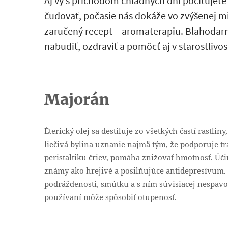
Aj vy s príchodom chladných dní pociťujet
čudovať, počasie nás dokáže vo zvýšenej m
zaručený recept – aromaterapiu. Blahodarn
nabudiť, ozdraviť a pomôcť aj v starostlivosti
Majorán
Éterický olej sa destiluje zo všetkých častí rastli
liečivá bylina uznanie najmä tým, že podporuje t
peristaltiku čriev, pomáha znižovať hmotnosť. Úč
známy ako hrejivé a posilňujúce antidepresívum. 
podráždenosti, smútku a s ním súvisiacej nespavo
používaní môže spôsobiť otupenosť.