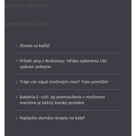
Sorry. No data so far.
Sorry. No data so far.
Zbavte sa kašľa!
Príbeh Jany z Bratislavy: Vďaka vyšetreniu LBC
spávam pokojne
Trápi vás zápal močových ciest? Toto pomôže!
Baktéria E-coli: Jej premnoženie v močovom
mechúre je bežný ženský problém
Najlepšie domáce recepty na kašeľ