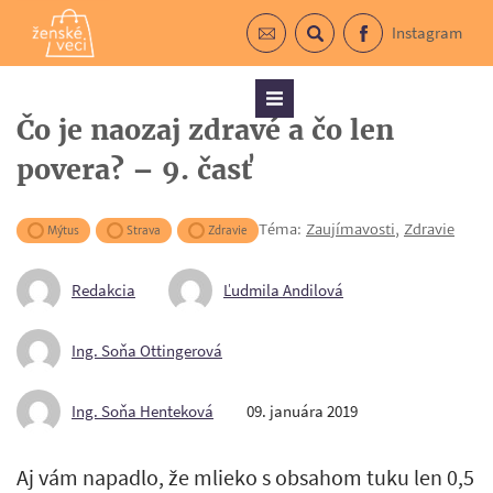
Instagram
Prihlásiť sa do newslettra
Vyhľadávanie
Facebook
Menu
Čo je naozaj zdravé a čo len
povera? – 9. časť
Téma:
Zaujímavosti
,
Zdravie
Mýtus
Strava
Zdravie
Redakcia
Ľudmila Andilová
Ing. Soňa Ottingerová
Ing. Soňa Henteková
09. januára 2019
Aj vám napadlo, že mlieko s obsahom tuku len 0,5