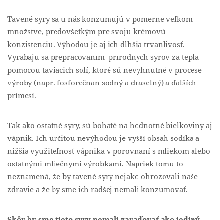
Tavené syry sa u nás konzumujú v pomerne veľkom
množstve, predovšetkým pre svoju krémovú
konzistenciu. Výhodou je aj ich dlhšia trvanlivosť.
Vyrábajú sa prepracovaním prírodných syrov za tepla
pomocou taviacich solí, ktoré sú nevyhnutné v procese
výroby (napr. fosforečnan sodný a draselný) a ďalších
prímesí.
Tak ako ostatné syry, sú bohaté na hodnotné bielkoviny aj
vápnik. Ich určitou nevýhodou je vyšší obsah sodíka a
nižšia využiteľnosť vápnika v porovnaní s mliekom alebo
ostatnými mliečnymi výrobkami. Napriek tomu to
neznamená, že by tavené syry nejako ohrozovali naše
zdravie a že by sme ich radšej nemali konzumovať.
Skôr by sme tieto syry nemali zaraďovať ako jediný