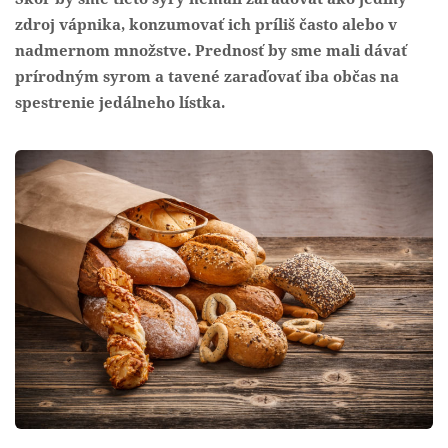
zdroj vápnika, konzumovať ich príliš často alebo v
nadmernom množstve. Prednosť by sme mali dávať
prírodným syrom a tavené zaraďovať iba občas na
spestrenie jedálneho lístka.