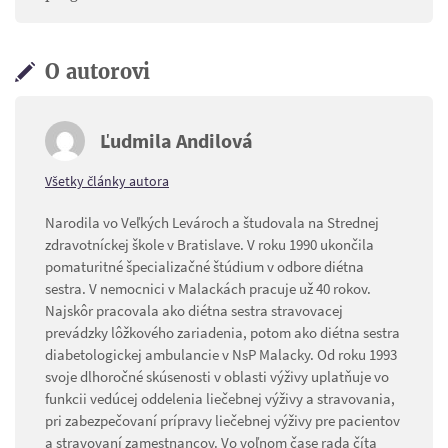
O autorovi
Ľudmila Andilová
Všetky články autora
Narodila vo Veľkých Levároch a študovala na Strednej
zdravotníckej škole v Bratislave. V roku 1990 ukončila
pomaturitné špecializačné štúdium v odbore diétna
sestra. V nemocnici v Malackách pracuje už 40 rokov.
Najskôr pracovala ako diétna sestra stravovacej
prevádzky lôžkového zariadenia, potom ako diétna sestra
diabetologickej ambulancie v NsP Malacky. Od roku 1993
svoje dlhoročné skúsenosti v oblasti výživy uplatňuje vo
funkcii vedúcej oddelenia liečebnej výživy a stravovania,
pri zabezpečovaní prípravy liečebnej výživy pre pacientov
a stravovaní zamestnancov. Vo voľnom čase rada číta