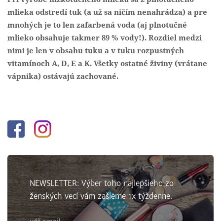
mlieka odstredí tuk (a už sa ničím nenahrádza) a pre
mnohých je to len zafarbená voda (aj plnotučné
mlieko obsahuje takmer 89 % vody!). Rozdiel medzi
nimi je len v obsahu tuku a v tuku rozpustných
vitamínoch A, D, E a K. Všetky ostatné živiny (vrátane
vápnika) ostávajú zachované.
Facebook
Instagram
NEWSLETTER: Výber toho najlepšieho zo
ženských vecí vám zašleme 1x týždenne.