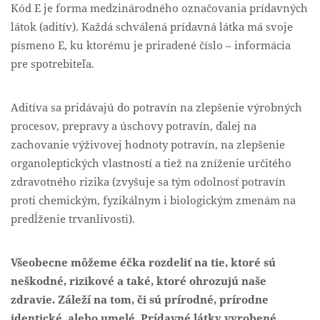
Kód E je forma medzinárodného označovania prídavných
látok (aditív). Každá schválená prídavná látka má svoje
písmeno E, ku ktorému je priradené číslo – informácia
pre spotrebiteľa.
Aditíva sa pridávajú do potravín na zlepšenie výrobných
procesov, prepravy a úschovy potravín, ďalej na
zachovanie výživovej hodnoty potravín, na zlepšenie
organoleptických vlastností a tiež na zníženie určitého
zdravotného rizika (zvyšuje sa tým odolnosť potravín
proti chemickým, fyzikálnym i biologickým zmenám na
predĺženie trvanlivosti).
Všeobecne môžeme éčka rozdeliť na tie, ktoré sú
neškodné, rizikové a také, ktoré ohrozujú naše
zdravie. Záleží na tom, či sú prírodné, prírodne
identické, alebo umelé.
Prídavné látky vyrobené