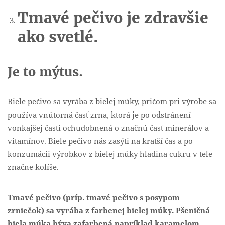
Tmavé pečivo je zdravšie
ako svetlé.
Je to mýtus.
Biele pečivo sa vyrába z bielej múky, pričom pri výrobe sa
používa vnútorná časť zrna, ktorá je po odstránení
vonkajšej časti ochudobnená o značnú časť minerálov a
vitamínov. Biele pečivo nás zasýti na kratší čas a po
konzumácii výrobkov z bielej múky hladina cukru v tele
značne kolíše.
Tmavé pečivo (príp. tmavé pečivo s posypom
zrniečok) sa vyrába z farbenej bielej múky. Pšeničná
biela múka býva zafarbená napríklad karamelom,