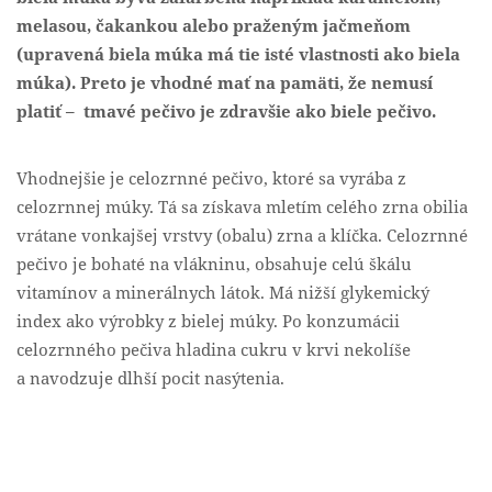
melasou,
čakankou alebo praženým jačmeňom
(upravená biela múka má tie isté vlastnosti ako biela
múka). Preto je vhodné mať na pamäti, že nemusí
platiť – tmavé pečivo je zdravšie ako biele pečivo.
Vhodnejšie je celozrnné pečivo, ktoré sa vyrába z
celozrnnej múky. Tá sa získava mletím celého zrna obilia
vrátane vonkajšej vrstvy (obalu) zrna a klíčka. Celozrnné
pečivo je bohaté na vlákninu, obsahuje celú škálu
vitamínov a minerálnych látok. Má nižší glykemický
index ako výrobky z bielej múky. Po konzumácii
celozrnného pečiva hladina cukru v krvi nekolíše
a navodzuje dlhší pocit nasýtenia.