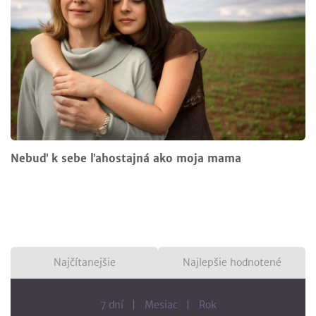
Nebuď k sebe ľahostajná ako moja mama
Najčítanejšie
Najlepšie hodnotené
7 dní
Mesiac
Rok