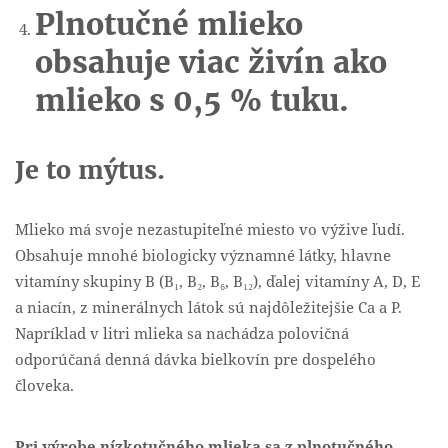
Plnotučné mlieko
obsahuje viac živín ako
mlieko s 0,5 % tuku.
Je to mýtus.
Mlieko má svoje nezastupiteľné miesto vo výžive ľudí.
Obsahuje mnohé biologicky významné látky, hlavne
vitamíny skupiny B (B₁, B₂, B₆, B₁₂), ďalej vitamíny A, D, E
a niacín, z minerálnych látok sú najdôležitejšie Ca a P.
Napríklad v litri mlieka sa nachádza polovičná
odporúčaná denná dávka bielkovín pre dospelého
človeka.
Pri výrobe nízkotučného mlieka sa z plnotučného