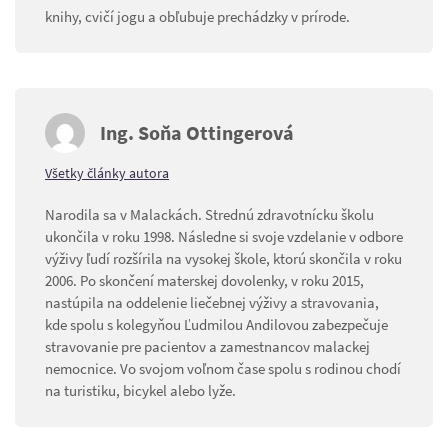
knihy, cvičí jogu a obľubuje prechádzky v prírode.
Ing. Soňa Ottingerová
Všetky články autora
Narodila sa v Malackách. Strednú zdravotnícku školu
ukončila v roku 1998. Následne si svoje vzdelanie v odbore
výživy ľudí rozšírila na vysokej škole, ktorú skončila v roku
2006. Po skončení materskej dovolenky, v roku 2015,
nastúpila na oddelenie liečebnej výživy a stravovania,
kde spolu s kolegyňou Ľudmilou Andilovou zabezpečuje
stravovanie pre pacientov a zamestnancov malackej
nemocnice. Vo svojom voľnom čase spolu s rodinou chodí
na turistiku, bicykel alebo lyže.