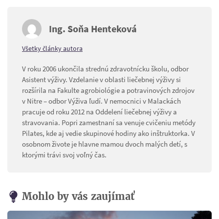
Ing. Soňa Henteková
Všetky články autora
V roku 2006 ukončila strednú zdravotnícku školu, odbor
Asistent výživy. Vzdelanie v oblasti liečebnej výživy si
rozšírila na Fakulte agrobiológie a potravinových zdrojov
v Nitre – odbor Výživa ľudí. V nemocnici v Malackách
pracuje od roku 2012 na Oddelení liečebnej výživy a
stravovania. Popri zamestnaní sa venuje cvičeniu metódy
Pilates, kde aj vedie skupinové hodiny ako inštruktorka. V
osobnom živote je hlavne mamou dvoch malých detí, s
ktorými trávi svoj voľný čas.
Mohlo by vás zaujímať