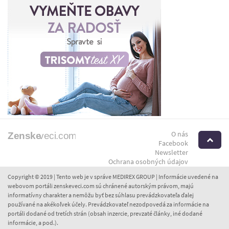
O nás
H
Facebook
Newsletter
Ochrana osobných údajov
Copyright © 2019 | Tento web je v správe MEDIREX GROUP | Informácie uvedené na
webovom portáli zenskeveci.com sú chránené autorským právom, majú
informatívny charakter a nemôžu byť bez súhlasu prevádzkovateľa ďalej
používané na akékoľvek účely. Prevádzkovateľ nezodpovedá za informácie na
portáli dodané od tretích strán (obsah inzercie, prevzaté články, iné dodané
informácie, a pod.).