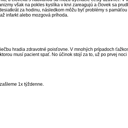
anizmy však na pokles kyslíka v krvi zareagujú a človek sa pr
desiatkrát za hodinu, následkom môžu byť problémy s pamäťou 
 až infarkt alebo mozgová príhoda.
liečbu hradia zdravotné poisťovne. V mnohých prípadoch ťažkosti
torou musí pacient spať. No účinok stojí za to, už po prvej noci
zašleme 1x týždenne.