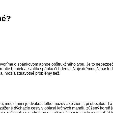
né?
oríme o spánkovom apnoe obštrukčného typu. Je to nebezpečná
tarnutie buniek a kvalitu spánku či bdenia. Najextrémnejší násl
, hrozia zdravotné problémy tiež.
medzi nimi je dvakrát toľko mužov ako žien, trpí obezitou. Tá 
 zúžené dýchacie cesty v oblasti krčných mandlí, zúžený koreň ja
oľnia, u človeka s nadváhou sa môžu dýchacie cesty uzavrieť. 