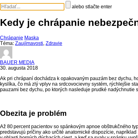
alebo stlačte enter
Kedy je chrápanie nebezpeč
Chrápanie
Maska
Téma:
Zaujímavosti
,
Zdravie
BAUER MEDIA
30. augusta 2018
Ak pri chrápaní dochádza k opakovaným pauzám bez dychu, hov
kyslíka, čo má zlý vplyv na srdcovocievny systém, rýchlejšie s
pauzami bez dychu, po ktorých nasleduje prudké nadýchnutie sa
Obezita je problém
Až 80 percent pacientov so spánkovým apnoe obštrukčného typu, 
predstavujú príčiny ako určité anatomické dispozície, napríklad
v oblasti horných dýchacích ciest, a keď sa svaly v spánku uv