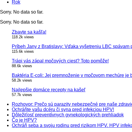
Rok
Sorry. No data so far.
Sorry. No data so far.
Zbavte sa kašľa!
118.2k views
Príbeh Jany z Bratislavy: Vďaka vyšetreniu LBC spávam 
115.6k views
Trápi vás zápal močových ciest? Toto pomôže!
88.6k views
Baktéria E-coli: Jej premnoženie v močovom mechúre je
58.2k views
Najlepšie domáce recepty na kašeľ
57.7k views
Rozhovor: Prečo sú parazity nebezpečné pre naše zdravi
Ochráňte vašu dcéru či syna pred infekciou HPV!
Dôležiťosť preventívnych gynekologických prehliadok
Čo je HPV?
Ochráň seba a svoju rodinu pred rizikom HPV. HPV infekci