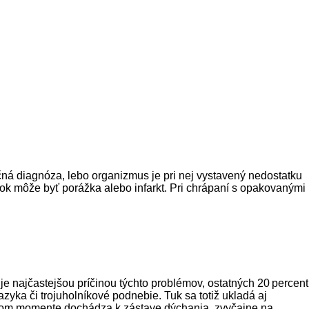
 diagnóza, lebo organizmus je pri nej vystavený nedostatku
edok môže byť porážka alebo infarkt. Pri chrápaní s opakovanými
je najčastejšou príčinou týchto problémov, ostatných 20 percent
zyka či trojuholníkové podnebie. Tuk sa totiž ukladá aj
V tom momente dochádza k zástave dýchania, zvyčajne na