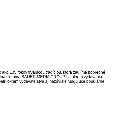
o 135 rokov trvajúcou tradíciou, ktorá zaujíma popredné
Mediálna skupina BAUER MEDIA GROUP sa okrem vydávania
patrí okrem vydavateľstva aj nezávisle fungujúce populárne