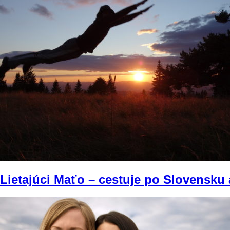
Lietajúci Maťo – cestuje po Slovensku a