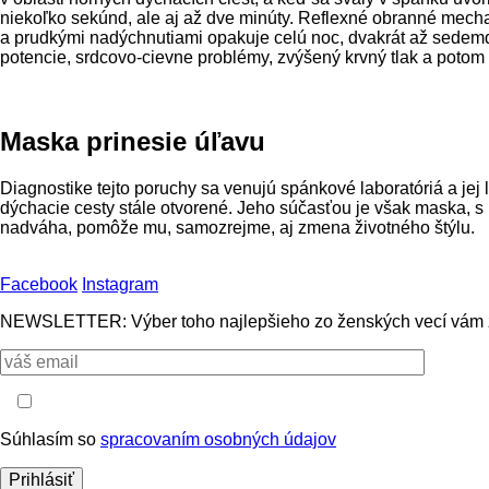
niekoľko sekúnd, ale aj až dve minúty. Reflexné obranné mech
a prudkými nadýchnutiami opakuje celú noc, dvakrát až sedem
potencie, srdcovo-cievne problémy, zvýšený krvný tlak a potom
Maska prinesie úľavu
Diagnostike tejto poruchy sa venujú spánkové laboratóriá a jej 
dýchacie cesty stále otvorené. Jeho súčasťou je však maska, s k
nadváha, pomôže mu, samozrejme, aj zmena životného štýlu.
Facebook
Instagram
NEWSLETTER: Výber toho najlepšieho zo ženských vecí vám 
Súhlasím so
spracovaním osobných údajov