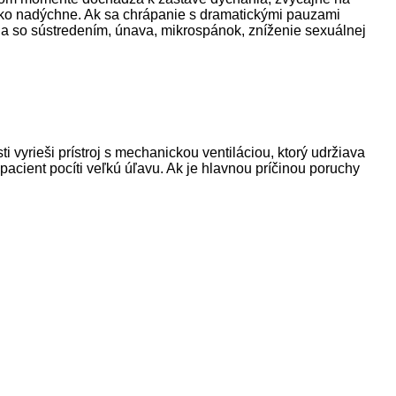
udko nadýchne. Ak sa chrápanie s dramatickými pauzami
a so sústredením, únava, mikrospánok, zníženie sexuálnej
 vyrieši prístroj s mechanickou ventiláciou, ktorý udržiava
 pacient pocíti veľkú úľavu. Ak je hlavnou príčinou poruchy