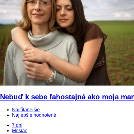
Nebuď k sebe ľahostajná ako moja ma
Najčítanejšie
Najlepšie hodnotené
7 dní
Mesiac