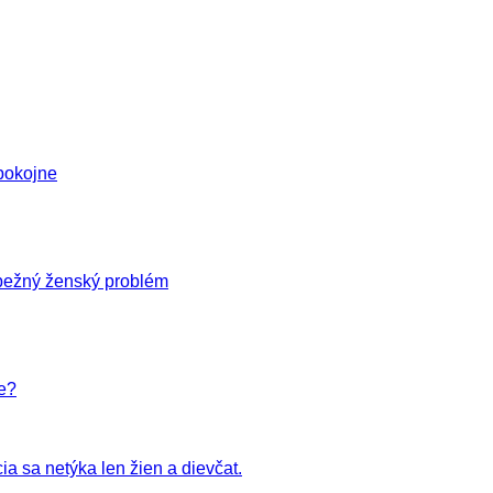
pokojne
 bežný ženský problém
e?
a sa netýka len žien a dievčat.