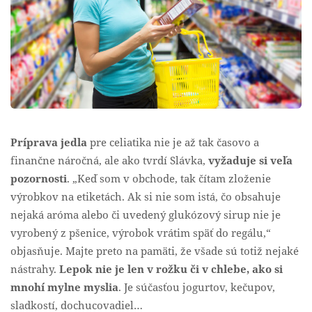
Príprava jedla
pre celiatika nie je až tak časovo a
finančne náročná, ale ako tvrdí Slávka,
vyžaduje si veľa
pozornosti
. „Keď som v obchode, tak čítam zloženie
výrobkov na etiketách. Ak si nie som istá, čo obsahuje
nejaká aróma alebo či uvedený glukózový sirup nie je
vyrobený z pšenice, výrobok vrátim späť do regálu,“
objasňuje. Majte preto na pamäti, že všade sú totiž nejaké
nástrahy.
Lepok nie je len v rožku či v chlebe, ako si
mnohí mylne myslia
. Je súčasťou jogurtov, kečupov,
sladkostí, dochucovadiel…