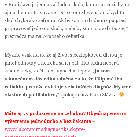
v Bratislave je jedna základná škola, ktorá sa špecializuje
aj na diétne stravovanie. Na celom Slovensku takýchto
škôl chýba ako šafranu. Ak by som mala denne po práci
pripravovať jedlo do školy, mala by som to oveľa ťažšie,“
prezrádza mama 7-ročného celiatika.
Myslíte však na to, že aj život s bezlepkovou diétou je
plnohodnotný a netreba sa jej báť. Títo ľudia neberú
žiadne lieky, stačí „len“ vynechať lepok.
„Ja som
v konečnom dôsledku vďačná za to, že Filip má iba
celiakiu, pretože existuje veľa ťažších diagnóz. My sme
vlastne dopadli dobre,“
spokojne uzatvára Slávka.
Máte aj vy podozrenie na celiakiu? Objednajte sa na
–
vyšetrenie jednoducho a bez čakania
www.laboratornadiagnostika.sk/pre-
pacientov/vysetrenia/imunologia