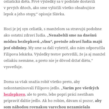
celiatická diéta. Prvé výsledky sa v podstate dostavili
v prvých dňoch, ako sme vylúčili všetko obsahujúce
lepok a jeho stopy,“ opisuje Slávka.
Hoci je jej syn celiatik, s manželom sa stravujú podobne
ako ostatní zdraví ľudia. „
Nenabehli sme na dnešnú
módnu bezlepkovú „vlnu“, pretože zdraví ľudia majú
jesť obilniny.
My sme sa dali vyšetriť, ako nám odporučila
Filipova lekárka. Výsledky testov potvrdili, že ja aj manžel
celiakiu nemáme, a preto nie je dôvod držať diétu,“
vysvetľuje.
Doma sa však snažia robiť všetko preto, aby
nekontaminovali Filipovo jedlo. „
Varím pre všetkých
bezlepkovo
, ale to preto, lebo popri práci nestíham
pripraviť ďalšie jedlo. Ak ho robím, dávam si pozor,
aby
som náhodou rovnakou varechou nezamiešala