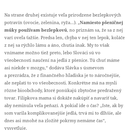
Na strane druhej existuje veľa prirodzene bezlepkových
potravín (ovocie, zelenina, ryža…). „
Namiesto pšeničnej
múky používam bezlepkovú
, no priznám sa, že sa z nej
varí oveľa ťažšie. Predsa len, chýba v nej ten lepok, koláče
z nej sa rýchlo lámu a áno, chutia inak. My to však
vnímame možno tiež preto, lebo Slováci sú vo
všeobecnosti naučení na jedlá z pšenice. Tú chuť máme
asi niekde v mozgu,“ dodáva Slávka s úsmevom
a prezrádza, že z finančného hľadiska je to náročnejšie,
ale neplatí to vo všeobecnosti. Konkrétne má na mysli
rôzne bioobchody, ktoré ponúkajú zbytočne predražený
tovar. Filipkova mama si dokáže nakúpiť a navariť tak,
aby neminula veľa peňazí. A pokiaľ ide o čas? „Iste, ak by
som varila komplikovanejšie jedlá, trvá mi to dlhšie, ale
dnes asi mnohé na zložité pokrmy nemáme čas“,
vysvetľuje.