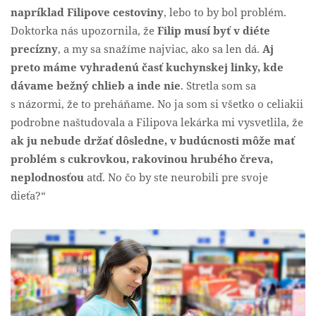
napríklad Filipove cestoviny
, lebo to by bol problém.
Doktorka nás upozornila, že
Filip musí byť v diéte
precízny
, a my sa snažíme najviac, ako sa len dá.
Aj
preto máme vyhradenú časť kuchynskej linky, kde
dávame bežný chlieb a inde nie
. Stretla som sa
s názormi, že to preháňame. No ja som si všetko o celiakii
podrobne naštudovala a Filipova lekárka mi vysvetlila, že
ak ju nebude držať dôsledne, v budúcnosti môže mať
problém s cukrovkou, rakovinou hrubého čreva,
neplodnosťou
atď. No čo by ste neurobili pre svoje
dieťa?“