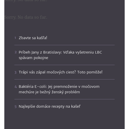
Sorry. No data so far.
Zbavte sa kašľa!
Príbeh Jany z Bratislavy: Vďaka vyšetreniu LBC
spávam pokojne
Trápi vás zápal močových ciest? Toto pomôže!
Baktéria E-coli: Jej premnoženie v močovom
mechúre je bežný ženský problém
Najlepšie domáce recepty na kašeľ