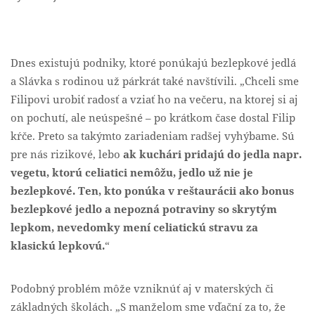
Dnes existujú podniky, ktoré ponúkajú bezlepkové jedlá
a Slávka s rodinou už párkrát také navštívili. „Chceli sme
Filipovi urobiť radosť a vziať ho na večeru, na ktorej si aj
on pochutí, ale neúspešné – po krátkom čase dostal Filip
kŕče. Preto sa takýmto zariadeniam radšej vyhýbame. Sú
pre nás rizikové, lebo
ak kuchári pridajú do jedla napr.
vegetu, ktorú celiatici nemôžu, jedlo už nie je
bezlepkové. Ten, kto ponúka v reštaurácii ako bonus
bezlepkové jedlo a nepozná potraviny so skrytým
lepkom, nevedomky mení celiatickú stravu za
klasickú lepkovú.
“
Podobný problém môže vzniknúť aj v materských či
základných školách. „S manželom sme vďační za to, že