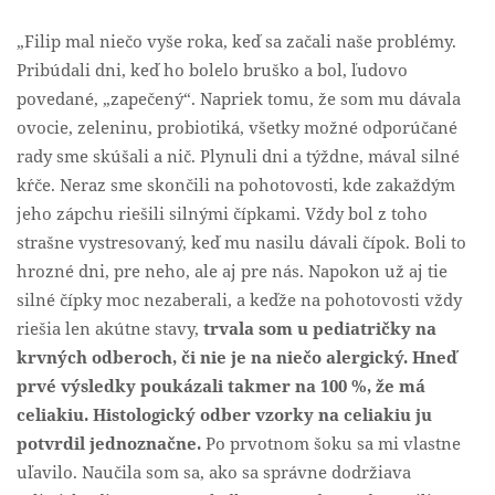
„Filip mal niečo vyše roka, keď sa začali naše problémy.
Pribúdali dni, keď ho bolelo bruško a bol, ľudovo
povedané, „zapečený“. Napriek tomu, že som mu dávala
ovocie, zeleninu, probiotiká, všetky možné odporúčané
rady sme skúšali a nič. Plynuli dni a týždne, mával silné
kŕče. Neraz sme skončili na pohotovosti, kde zakaždým
jeho zápchu riešili silnými čípkami. Vždy bol z toho
strašne vystresovaný, keď mu nasilu dávali čípok. Boli to
hrozné dni, pre neho, ale aj pre nás. Napokon už aj tie
silné čípky moc nezaberali, a keďže na pohotovosti vždy
riešia len akútne stavy,
trvala som u pediatričky na
krvných odberoch, či nie je na niečo alergický.
Hneď
prvé výsledky poukázali takmer na 100 %, že má
celiakiu. Histologický odber vzorky na celiakiu ju
potvrdil jednoznačne.
Po prvotnom šoku sa mi vlastne
uľavilo. Naučila som sa, ako sa správne dodržiava