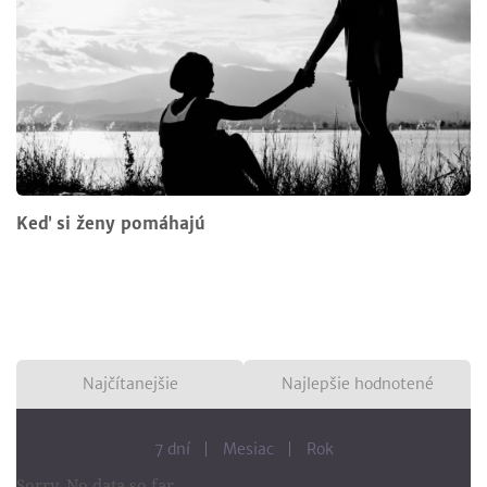
Keď si ženy pomáhajú
Najčítanejšie
Najlepšie hodnotené
7 dní
Mesiac
Rok
Sorry. No data so far.