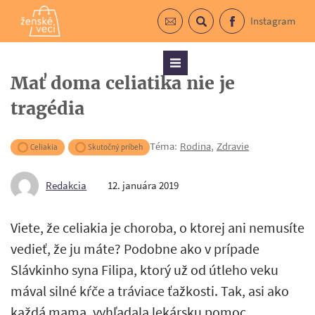
Instagram
Prihlásiť sa do newslettra
Vyhľadávanie
Facebook
Menu
Mať doma celiatika nie je
tragédia
Téma:
Rodina
,
Zdravie
Celiakia
Skutočný príbeh
Redakcia
12. januára 2019
Viete, že celiakia je choroba, o ktorej ani nemusíte
vedieť, že ju máte? Podobne ako v prípade
Slávkinho syna Filipa, ktorý už od útleho veku
mával silné kŕče a tráviace ťažkosti. Tak, asi ako
každá mama, vyhľadala lekársku pomoc.