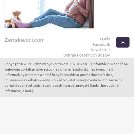
O nás
H
Facebook
Newsletter
Ochrana osobných údajov
Copyright © 2019 | Tento web je v správe MEDIREX GROUP | Informácie uvedené na
webovom portáli zenskeveci.com sú chránené autorským právom, majú
informatívny charakter a nemôžu byť bez súhlasu prevádzkovateľa ďalej
používané na akékoľvek účely. Prevádzkovateľ nezodpovedá za informácie na
portáli dodané od tretích strán (obsah inzercie, prevzaté články, iné dodané
informácie, a pod.).