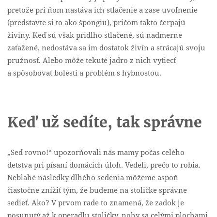
pretože pri ňom nastáva ich stlačenie a zase uvoľnenie
(predstavte si to ako špongiu), pričom takto čerpajú
živiny. Keď sú však pridlho stlačené, sú nadmerne
zaťažené, nedostáva sa im dostatok živín a strácajú svoju
pružnosť. Alebo môže tekuté jadro z nich vytiecť
a spôsobovať bolesti a problém s hybnosťou.
Keď už sedíte, tak správne
„Seď rovno!“ upozorňovali nás mamy počas celého
detstva pri písaní domácich úloh. Vedeli, prečo to robia.
Neblahé následky dlhého sedenia môžeme aspoň
čiastočne znížiť tým, že budeme na stoličke správne
sedieť. Ako? V prvom rade to znamená, že zadok je
posunutý až k operadlu stoličky, nohy sa celými plochami