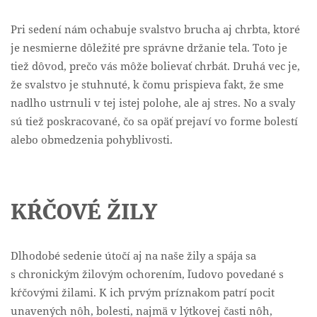
Pri sedení nám ochabuje svalstvo brucha aj chrbta, ktoré
je nesmierne dôležité pre správne držanie tela. Toto je
tiež dôvod, prečo vás môže bolievať chrbát. Druhá vec je,
že svalstvo je stuhnuté, k čomu prispieva fakt, že sme
nadlho ustrnuli v tej istej polohe, ale aj stres. No a svaly
sú tiež poskracované, čo sa opäť prejaví vo forme bolestí
alebo obmedzenia pohyblivosti.
KŔČOVÉ ŽILY
Dlhodobé sedenie útočí aj na naše žily a spája sa
s chronickým žilovým ochorením, ľudovo povedané s
kŕčovými žilami. K ich prvým príznakom patrí pocit
unavených nôh, bolesti, najmä v lýtkovej časti nôh,