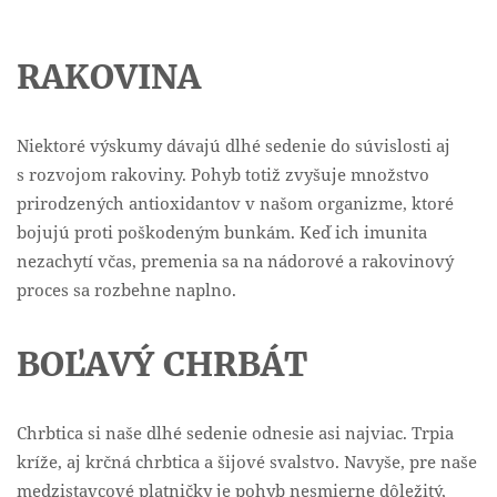
RAKOVINA
Niektoré výskumy dávajú dlhé sedenie do súvislosti aj
s rozvojom rakoviny. Pohyb totiž zvyšuje množstvo
prirodzených antioxidantov v našom organizme, ktoré
bojujú proti poškodeným bunkám. Keď ich imunita
nezachytí včas, premenia sa na nádorové a rakovinový
proces sa rozbehne naplno.
BOĽAVÝ CHRBÁT
Chrbtica si naše dlhé sedenie odnesie asi najviac. Trpia
kríže, aj krčná chrbtica a šijové svalstvo. Navyše, pre naše
medzistavcové platničky je pohyb nesmierne dôležitý,