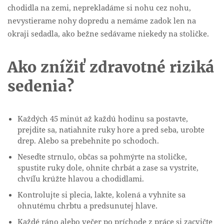
chodidla na zemi, neprekladáme si nohu cez nohu,
nevystierame nohy dopredu a nemáme zadok len na
okraji sedadla, ako bežne sedávame niekedy na stoličke.
Ako znížiť zdravotné riziká
sedenia?
Každých 45 minút až každú hodinu sa postavte,
prejdite sa, natiahnite ruky hore a pred seba, urobte
drep. Alebo sa prebehnite po schodoch.
Neseďte strnulo, občas sa pohmýrte na stoličke,
spustite ruky dole, ohnite chrbát a zase sa vystrite,
chvíľu krúžte hlavou a chodidlami.
Kontrolujte si plecia, lakte, kolená a vyhnite sa
ohnutému chrbtu a predsunutej hlave.
Každé ráno alebo večer po príchode z práce si zacvičte