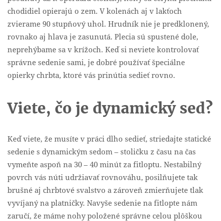
chodidiel opierajú o zem. V kolenách aj v lakťoch
zvierame 90 stupňový uhol. Hrudník nie je predklonený,
rovnako aj hlava je zasunutá. Plecia sú spustené dole,
neprehýbame sa v krížoch. Keď si neviete kontrolovať
správne sedenie sami, je dobré používať špeciálne
opierky chrbta, ktoré vás prinútia sedieť rovno.
Viete, čo je dynamický sed?
Keď viete, že musíte v práci dlho sedieť, striedajte statické
sedenie s dynamickým sedom – stoličku z času na čas
vymeňte aspoň na 30 – 40 minút za fitloptu. Nestabilný
povrch vás núti udržiavať rovnováhu, posilňujete tak
brušné aj chrbtové svalstvo a zároveň zmierňujete tlak
vyvíjaný na platničky. Navyše sedenie na fitlopte nám
zaručí, že máme nohy položené správne celou plôškou