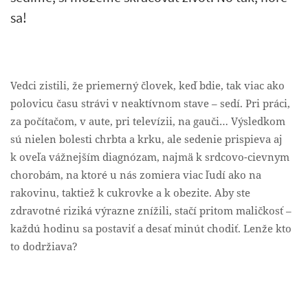
sa!
Vedci zistili, že priemerný človek, keď bdie, tak viac ako
polovicu času strávi v neaktívnom stave – sedí. Pri práci,
za počítačom, v aute, pri televízii, na gauči… Výsledkom
sú nielen bolesti chrbta a krku, ale sedenie prispieva aj
k oveľa vážnejším diagnózam, najmä k srdcovo-cievnym
chorobám, na ktoré u nás zomiera viac ľudí ako na
rakovinu, taktiež k cukrovke a k obezite. Aby ste
zdravotné riziká výrazne znížili, stačí pritom maličkosť –
každú hodinu sa postaviť a desať minút chodiť. Lenže kto
to dodržiava?