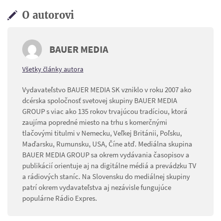
O autorovi
BAUER MEDIA
Všetky články autora
Vydavateľstvo BAUER MEDIA SK vzniklo v roku 2007 ako
dcérska spoločnosť svetovej skupiny BAUER MEDIA
GROUP s viac ako 135 rokov trvajúcou tradíciou, ktorá
zaujíma popredné miesto na trhu s komerčnými
tlačovými titulmi v Nemecku, Veľkej Británii, Poľsku,
Maďarsku, Rumunsku, USA, Číne atď. Mediálna skupina
BAUER MEDIA GROUP sa okrem vydávania časopisov a
publikácií orientuje aj na digitálne médiá a prevádzku TV
a rádiových staníc. Na Slovensku do mediálnej skupiny
patrí okrem vydavateľstva aj nezávisle fungujúce
populárne Rádio Expres.