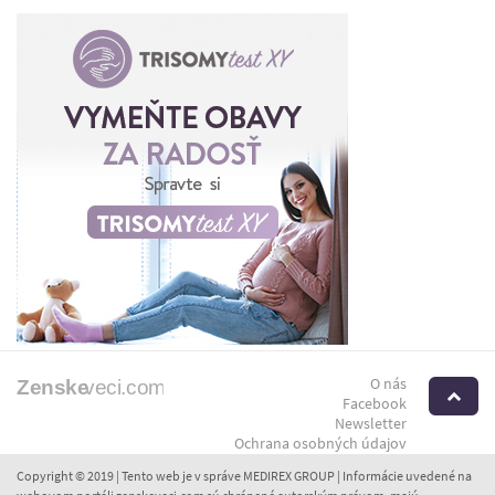
O nás
H
Facebook
Newsletter
Ochrana osobných údajov
Copyright © 2019 | Tento web je v správe MEDIREX GROUP | Informácie uvedené na