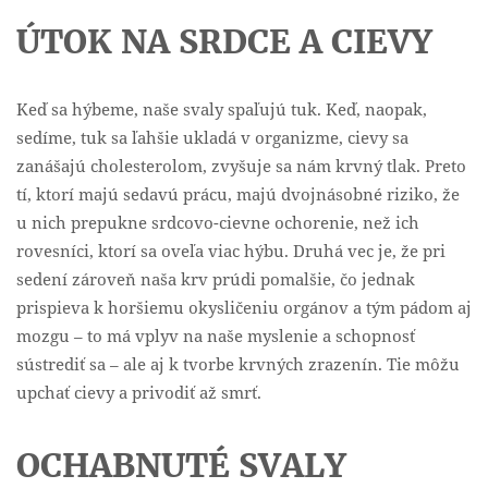
ÚTOK NA SRDCE A CIEVY
Keď sa hýbeme, naše svaly spaľujú tuk. Keď, naopak,
sedíme, tuk sa ľahšie ukladá v organizme, cievy sa
zanášajú cholesterolom, zvyšuje sa nám krvný tlak. Preto
tí, ktorí majú sedavú prácu, majú dvojnásobné riziko, že
u nich prepukne srdcovo-cievne ochorenie, než ich
rovesníci, ktorí sa oveľa viac hýbu. Druhá vec je, že pri
sedení zároveň naša krv prúdi pomalšie, čo jednak
prispieva k horšiemu okysličeniu orgánov a tým pádom aj
mozgu – to má vplyv na naše myslenie a schopnosť
sústrediť sa – ale aj k tvorbe krvných zrazenín. Tie môžu
upchať cievy a privodiť až smrť.
OCHABNUTÉ SVALY