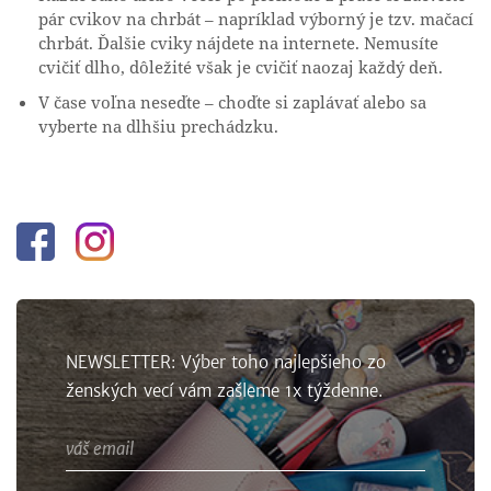
pár cvikov na chrbát – napríklad výborný je tzv. mačací
chrbát. Ďalšie cviky nájdete na internete. Nemusíte
cvičiť dlho, dôležité však je cvičiť naozaj každý deň.
V čase voľna neseďte – choďte si zaplávať alebo sa
vyberte na dlhšiu prechádzku.
Facebook
Instagram
NEWSLETTER: Výber toho najlepšieho zo
ženských vecí vám zašleme 1x týždenne.