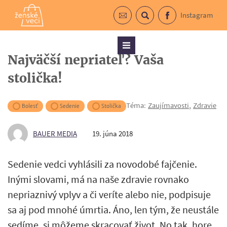
Instagram
Prihlásiť sa do newslettra
Vyhľadávanie
Facebook
Menu
Najväčší nepriateľ? Vaša
stolička!
Téma:
Zaujímavosti
,
Zdravie
Bolesť
Sedenie
Stolička
BAUER MEDIA
19. júna 2018
Sedenie vedci vyhlásili za novodobé fajčenie.
Inými slovami, má na naše zdravie rovnako
nepriaznivý vplyv a či veríte alebo nie, podpisuje
sa aj pod mnohé úmrtia. Áno, len tým, že neustále
sedíme, si môžeme skracovať život. No tak, hore