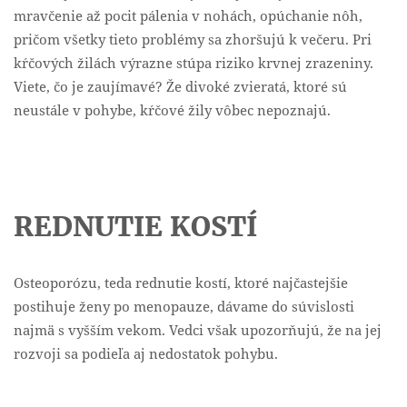
mravčenie až pocit pálenia v nohách, opúchanie nôh,
pričom všetky tieto problémy sa zhoršujú k večeru. Pri
kŕčových žilách výrazne stúpa riziko krvnej zrazeniny.
Viete, čo je zaujímavé? Že divoké zvieratá, ktoré sú
neustále v pohybe, kŕčové žily vôbec nepoznajú.
REDNUTIE KOSTÍ
Osteoporózu, teda rednutie kostí, ktoré najčastejšie
postihuje ženy po menopauze, dávame do súvislosti
najmä s vyšším vekom. Vedci však upozorňujú, že na jej
rozvoji sa podieľa aj nedostatok pohybu.