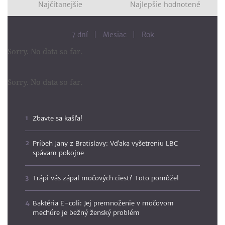
Najčítanejšie
Najlepšie hodnotené
7 dní
Mesiac
Rok
Sorry. No data so far.
Sorry. No data so far.
Zbavte sa kašľa!
Príbeh Jany z Bratislavy: Vďaka vyšetreniu LBC
spávam pokojne
Trápi vás zápal močových ciest? Toto pomôže!
Baktéria E-coli: Jej premnoženie v močovom
mechúre je bežný ženský problém