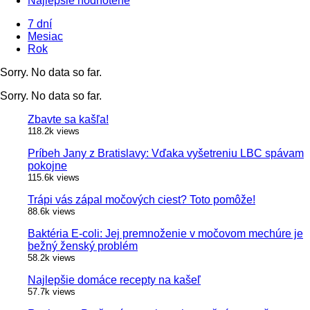
Najlepšie hodnotené
7 dní
Mesiac
Rok
Sorry. No data so far.
Sorry. No data so far.
Zbavte sa kašľa!
118.2k views
Príbeh Jany z Bratislavy: Vďaka vyšetreniu LBC spávam
pokojne
115.6k views
Trápi vás zápal močových ciest? Toto pomôže!
88.6k views
Baktéria E-coli: Jej premnoženie v močovom mechúre je
bežný ženský problém
58.2k views
Najlepšie domáce recepty na kašeľ
57.7k views