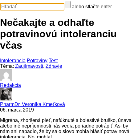
alebo stlačte enter
Nečakajte a odhaľte
potravinovú intoleranciu
včas
Intolerancia
Potraviny
Test
Téma:
Zaujímavosti
,
Zdravie
Redakcia
PharmDr. Veronika Kmeťková
06. marca 2019
Migréna, zhoršená pleť, nafúknuté a bolestivé bruško, únava
alebo iné nepríjemnosti nás vedia poriadne potrápiť. Asi by
nám ani napadlo, že by sa o slovo mohla hlásiť potravinová
intolerancia. No, mohla!