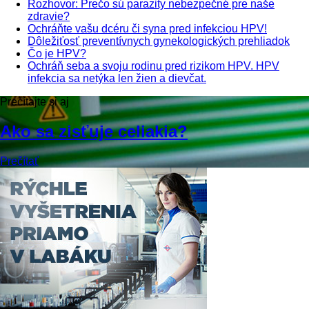
Rozhovor: Prečo sú parazity nebezpečné pre naše
zdravie?
Ochráňte vašu dcéru či syna pred infekciou HPV!
Dôležiťosť preventívnych gynekologických prehliadok
Čo je HPV?
Ochráň seba a svoju rodinu pred rizikom HPV. HPV
infekcia sa netýka len žien a dievčat.
Prečítajte si aj
Ako sa zisťuje celiakia?
Prečítať