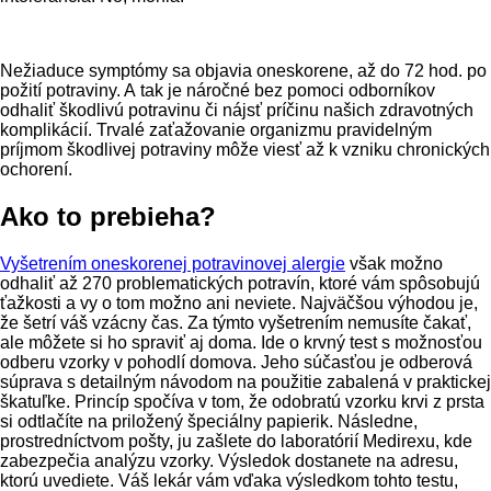
Nežiaduce symptómy sa objavia oneskorene, až do 72 hod. po
požití potraviny. A tak je náročné bez pomoci odborníkov
odhaliť škodlivú potravinu či nájsť príčinu našich zdravotných
komplikácií. Trvalé zaťažovanie organizmu pravidelným
príjmom škodlivej potraviny môže viesť až k vzniku chronických
ochorení.
Ako to prebieha?
Vyšetrením oneskorenej potravinovej alergie
však možno
odhaliť až 270 problematických potravín, ktoré vám spôsobujú
ťažkosti a vy o tom možno ani neviete. Najväčšou výhodou je,
že šetrí váš vzácny čas. Za týmto vyšetrením nemusíte čakať,
ale môžete si ho spraviť aj doma. Ide o krvný test s možnosťou
odberu vzorky v pohodlí domova. Jeho súčasťou je odberová
súprava s detailným návodom na použitie zabalená v praktickej
škatuľke. Princíp spočíva v tom, že odobratú vzorku krvi z prsta
si odtlačíte na priložený špeciálny papierik. Následne,
prostredníctvom pošty, ju zašlete do laboratórií Medirexu, kde
zabezpečia analýzu vzorky. Výsledok dostanete na adresu,
ktorú uvediete. Váš lekár vám vďaka výsledkom tohto testu,