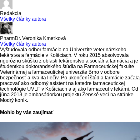
Redakcia
Všetky články autora
PharmDr. Veronika Kmeťková
Všetky články autora
Vyštudovala odbor farmácia na Univerzite veterinárskeho
lekárstva a farmácie v Košiciach. V roku 2015 absolvovala
rigoróznu skúšku z oblasti lekárenstvo a sociálna farmácia a je
študentkou doktorandského štúdia na Farmaceutickej fakulte
Veterinárnej a farmaceutickej univerzite Brno v odbore
bezpečnosť a kvalita liečiv. Po ukončení štúdia farmácie začala
pracovať ako odborný asistent na katedre farmaceutickej
technológie UVLF v Košiciach a aj ako farmaceut v lekárni. Od
júna 2018 je ambasádorkou projektu Ženské veci na stránke
Modrý koník.
Mohlo by vás zaujímať