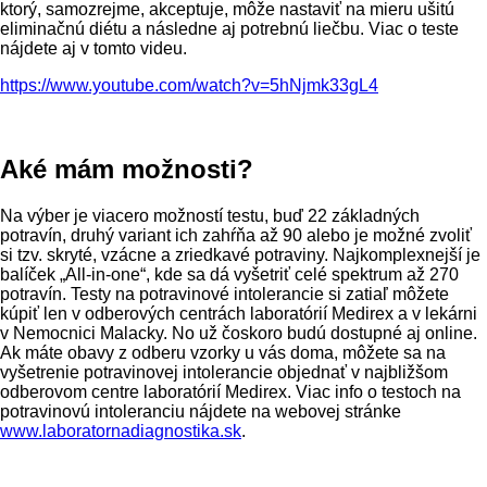
ktorý, samozrejme, akceptuje, môže nastaviť na mieru ušitú
eliminačnú diétu a následne aj potrebnú liečbu. Viac o teste
nájdete aj v tomto videu.
https://www.youtube.com/watch?v=5hNjmk33gL4
Aké mám možnosti?
Na výber je viacero možností testu, buď 22 základných
potravín, druhý variant ich zahŕňa až 90 alebo je možné zvoliť
si tzv. skryté, vzácne a zriedkavé potraviny. Najkomplexnejší je
balíček „All-in-one“, kde sa dá vyšetriť celé spektrum až 270
potravín. Testy na potravinové intolerancie si zatiaľ môžete
kúpiť len v odberových centrách laboratórií Medirex a v lekárni
v Nemocnici Malacky. No už čoskoro budú dostupné aj online.
Ak máte obavy z odberu vzorky u vás doma, môžete sa na
vyšetrenie potravinovej intolerancie objednať v najbližšom
odberovom centre laboratórií Medirex. Viac info o testoch na
potravinovú intoleranciu nájdete na webovej stránke
www.laboratornadiagnostika.sk
.