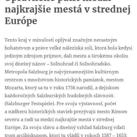
najkrajšie mestá v strednej
Európe
Tento kraj v minulosti oplýval značným nerastným
bohatstvom a práve veľké náleziská soli, ktorá bola kedysi
jediným zdrojom príjmov, dali mestu a širokému okoliu
svoj dnešný názov – Soľnohrad či Soľnohradsko.
Metropola Salzburg je najvýznamnejším kultúrnym
centrom s množstvom historických pamiatok, mestom
Mozarta, ktorý sa tu v roku 1756 narodil, a dejiskom
každoročných Salzburských hudobných slávností
(Salzburger Festspiele). Pre svoju výstavnosť, počet
a nádheru historických stavieb prezývajú mesto Rímom
severu a radí sa medzi najkrajšie mestá v strednej
Európe. Za svoju slávu a dnešný vzhľad Salzburg vďačí
trom arcibiskupom, ktorí tu vládli v rokoch 1587 – 1653: