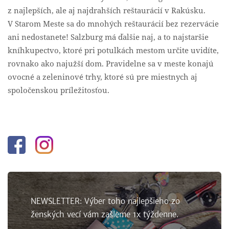
z najlepších, ale aj najdrahších reštaurácií v Rakúsku.
V Starom Meste sa do mnohých reštaurácií bez rezervácie
ani nedostanete! Salzburg má ďalšie naj, a to najstaršie
kníhkupectvo, ktoré pri potulkách mestom určite uvidíte,
rovnako ako najužší dom. Pravidelne sa v meste konajú
ovocné a zeleninové trhy, ktoré sú pre miestnych aj
spoločenskou príležitosťou.
Facebook
Instagram
NEWSLETTER: Výber toho najlepšieho zo
ženských vecí vám zašleme 1x týždenne.