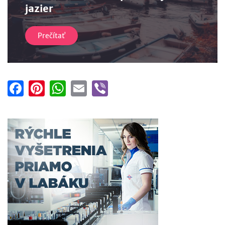
jazier
Prečítať
Facebook
Pinterest
WhatsApp
Email
Viber