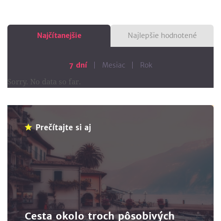
Najčítanejšie
Najlepšie hodnotené
7 dní
Mesiac
Rok
Sorry. No data so far.
Prečítajte si aj
Cesta okolo troch pôsobivých