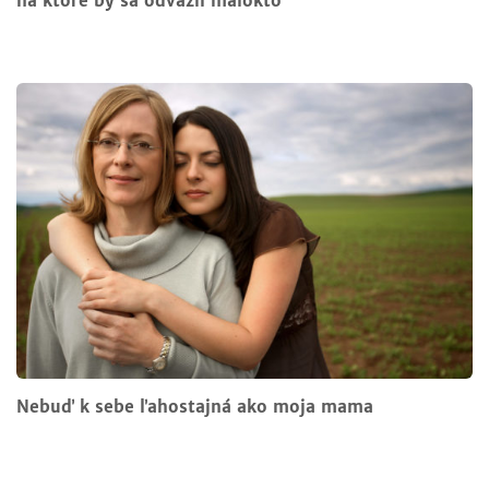
na ktoré by sa odvážil málokto
Nebuď k sebe ľahostajná ako moja mama