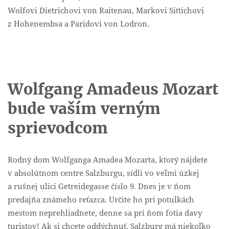
Wolfovi Dietrichovi von Raitenau, Markovi Sittichovi
z Hohenembsa a Paridovi von Lodron.
Wolfgang Amadeus Mozart
bude vaším verným
sprievodcom
Rodný dom Wolfganga Amadea Mozarta, ktorý nájdete
v absolútnom centre Salzburgu, sídli vo veľmi úzkej
a rušnej ulici Getreidegasse číslo 9. Dnes je v ňom
predajňa známeho reťazca. Určite ho pri potulkách
mestom neprehliadnete, denne sa pri ňom fotia davy
turistov! Ak si chcete oddýchnuť, Salzburg má niekoľko