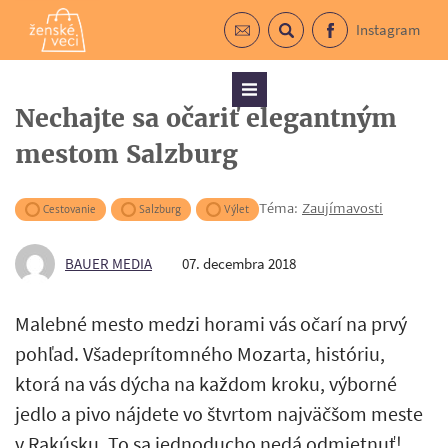
Instagram
Prihlásiť sa do newslettra
Vyhľadávanie
Facebook
Menu
Nechajte sa očariť elegantným
mestom Salzburg
Téma:
Zaujímavosti
Cestovanie
Salzburg
Výlet
BAUER MEDIA
07. decembra 2018
Malebné mesto medzi horami vás očarí na prvý
pohľad. Všadeprítomného Mozarta, históriu,
ktorá na vás dýcha na každom kroku, výborné
jedlo a pivo nájdete vo štvrtom najväčšom meste
v Rakúsku. To sa jednoducho nedá odmietnuť!