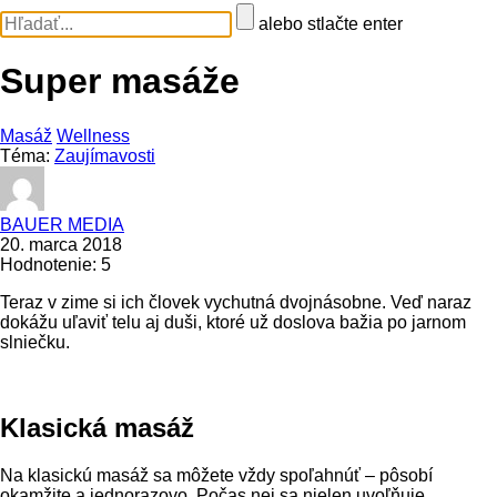
alebo stlačte enter
Super masáže
Masáž
Wellness
Téma:
Zaujímavosti
BAUER MEDIA
20. marca 2018
Hodnotenie: 5
Teraz v zime si ich človek vychutná dvojnásobne. Veď naraz
dokážu uľaviť telu aj duši, ktoré už doslova bažia po jarnom
slniečku.
Klasická masáž
Na klasickú masáž sa môžete vždy spoľahnúť – pôsobí
okamžite a jednorazovo. Počas nej sa nielen uvoľňuje