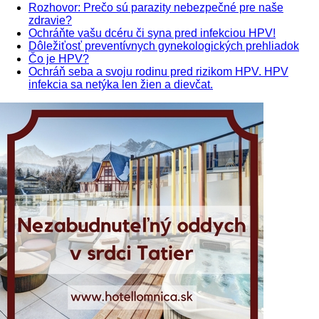
Rozhovor: Prečo sú parazity nebezpečné pre naše
zdravie?
Ochráňte vašu dcéru či syna pred infekciou HPV!
Dôležiťosť preventívnych gynekologických prehliadok
Čo je HPV?
Ochráň seba a svoju rodinu pred rizikom HPV. HPV
infekcia sa netýka len žien a dievčat.