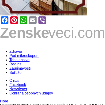
Facebook
Pinterest
WhatsApp
Email
Viber
Zdravie
Pod mikroskopom
Tehotenstvo
Rodina
Zaujímavosti
Súťaže
O nás
Facebook
Newsletter
Ochrana osobných údajov
Hore