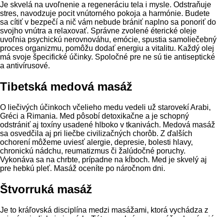
Je skvelá na uvoľnenie a regeneráciu tela i mysle. Odstraňuje
stres, navodzuje pocit vnútorného pokoja a harmónie. Budete
sa cítiť v bezpečí a nič vám nebude brániť naplno sa ponoriť do
svojho vnútra a relaxovať. Správne zvolené éterické oleje
uvoľnia psychickú nerovnováhu, emócie, spustia samoliečebný
proces organizmu, pomôžu dodať energiu a vitalitu. Každý olej
má svoje špecifické účinky. Spoločné pre ne sú tie antiseptické
a antivírusové.
Tibetská medová masáž
O liečivých účinkoch včelieho medu vedeli už starovekí Arabi,
Gréci a Rimania. Med pôsobí detoxikačne a je schopný
odstrániť aj toxíny usadené hlboko v tkanivách. Medová masáž
sa osvedčila aj pri liečbe civilizačných chorôb. Z ďalších
ochorení môžeme uviesť alergie, depresie, bolesti hlavy,
chronickú nádchu, reumatizmus či žalúdočné poruchy.
Vykonáva sa na chrbte, prípadne na kĺboch. Med je skvelý aj
pre hebkú pleť. Masáž oceníte po náročnom dni.
Štvorruká masáž
Je to kráľovská disciplína medzi masážami, ktorá vychádza z