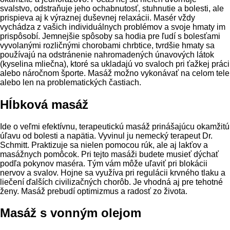
svalstvo, odstraňuje jeho ochabnutosť, stuhnutie a bolesti, ale
prispieva aj k výraznej duševnej relaxácii. Masér vždy
vychádza z vašich individuálnych problémov a svoje hmaty im
prispôsobí. Jemnejšie spôsoby sa hodia pre ľudí s bolesťami
vyvolanými rozličnými chorobami chrbtice, tvrdšie hmaty sa
používajú na odstránenie nahromadených únavových látok
(kyselina mliečna), ktoré sa ukladajú vo svaloch pri ťažkej práci
alebo náročnom športe. Masáž možno vykonávať na celom tele
alebo len na problematických častiach.
Hĺbková masáž
Ide o veľmi efektívnu, terapeutickú masáž prinášajúcu okamžitú
úľavu od bolesti a napätia. Vyvinul ju nemecký terapeut Dr.
Schmitt. Praktizuje sa nielen pomocou rúk, ale aj lakťov a
masážnych pomôcok. Pri tejto masáži budete musieť dýchať
podľa pokynov maséra. Tým vám môže uľaviť pri blokácii
nervov a svalov. Hojne sa využíva pri regulácii krvného tlaku a
liečení ďalších civilizačných chorôb. Je vhodná aj pre tehotné
ženy. Masáž prebudí optimizmus a radosť zo života.
Masáž s vonným olejom