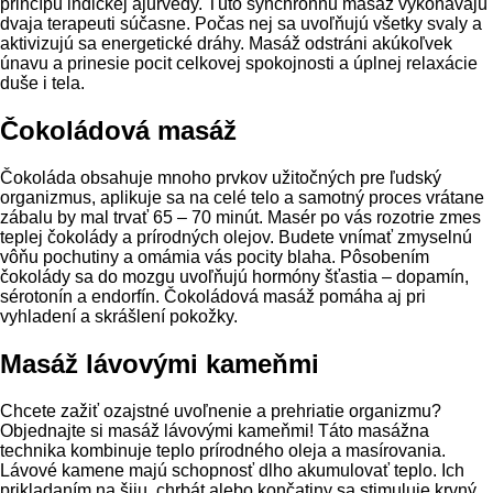
princípu indickej ajurvédy. Túto synchrónnu masáž vykonávajú
dvaja terapeuti súčasne. Počas nej sa uvoľňujú všetky svaly a
aktivizujú sa energetické dráhy. Masáž odstráni akúkoľvek
únavu a prinesie pocit celkovej spokojnosti a úplnej relaxácie
duše i tela.
Čokoládová masáž
Čokoláda obsahuje mnoho prvkov užitočných pre ľudský
organizmus, aplikuje sa na celé telo a samotný proces vrátane
zábalu by mal trvať 65 – 70 minút. Masér po vás rozotrie zmes
teplej čokolády a prírodných olejov. Budete vnímať zmyselnú
vôňu pochutiny a omámia vás pocity blaha. Pôsobením
čokolády sa do mozgu uvoľňujú hormóny šťastia – dopamín,
sérotonín a endorfín. Čokoládová masáž pomáha aj pri
vyhladení a skrášlení pokožky.
Masáž lávovými kameňmi
Chcete zažiť ozajstné uvoľnenie a prehriatie organizmu?
Objednajte si masáž lávovými kameňmi! Táto masážna
technika kombinuje teplo prírodného oleja a masírovania.
Lávové kamene majú schopnosť dlho akumulovať teplo. Ich
prikladaním na šiju, chrbát alebo končatiny sa stimuluje krvný