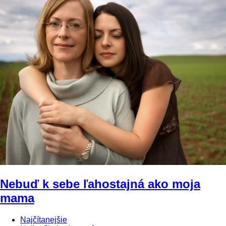
Nebuď k sebe ľahostajná ako moja
mama
Najčítanejšie