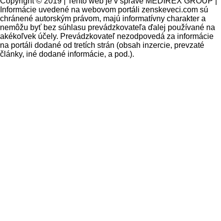
Copyright © 2019 | Tento web je v správe MEDIREX GROUP |
Informácie uvedené na webovom portáli zenskeveci.com sú
chránené autorským právom, majú informatívny charakter a
nemôžu byť bez súhlasu prevádzkovateľa ďalej používané na
akékoľvek účely. Prevádzkovateľ nezodpovedá za informácie
na portáli dodané od tretích strán (obsah inzercie, prevzaté
články, iné dodané informácie, a pod.).