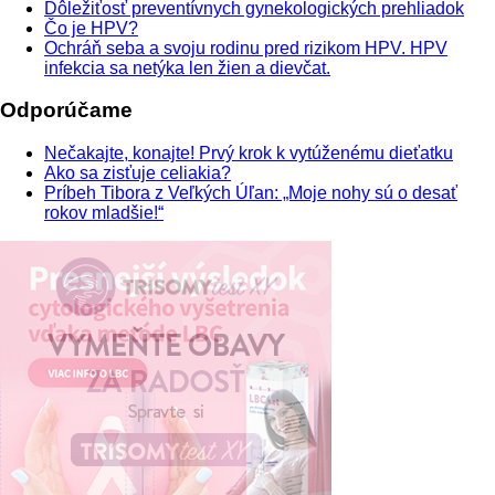
Dôležiťosť preventívnych gynekologických prehliadok
Čo je HPV?
Ochráň seba a svoju rodinu pred rizikom HPV. HPV
infekcia sa netýka len žien a dievčat.
Odporúčame
Nečakajte, konajte! Prvý krok k vytúženému dieťatku
Ako sa zisťuje celiakia?
Príbeh Tibora z Veľkých Úľan: „Moje nohy sú o desať
rokov mladšie!“