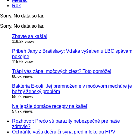
Mesiac
Rok
Sorry. No data so far.
Sorry. No data so far.
Zbavte sa kašľa!
118.2k views
Príbeh Jany z Bratislavy: Vďaka vyšetreniu LBC spávam
pokojne
115.6k views
Trápi vás zápal močových ciest? Toto pomôže!
88.6k views
Baktéria E-coli: Jej premnoženie v močovom mechúre je
bežný ženský problém
58.2k views
Najlepšie domáce recepty na kašeľ
57.7k views
Rozhovor: Prečo sú parazity nebezpečné pre naše
zdravie?
Ochráňte vašu dcéru či syna pred infekciou HPV!