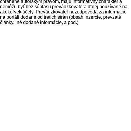
chránené autorským právom, majú informatívny charakter a
nemôžu byť bez súhlasu prevádzkovateľa ďalej používané na
akékoľvek účely. Prevádzkovateľ nezodpovedá za informácie
na portáli dodané od tretích strán (obsah inzercie, prevzaté
články, iné dodané informácie, a pod.).