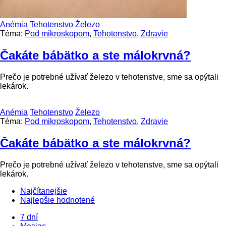
Anémia
Tehotenstvo
Železo
Téma:
Pod mikroskopom
,
Tehotenstvo
,
Zdravie
Čakáte bábätko a ste málokrvná?
Prečo je potrebné užívať železo v tehotenstve, sme sa opýtali
lekárok.
Anémia
Tehotenstvo
Železo
Téma:
Pod mikroskopom
,
Tehotenstvo
,
Zdravie
Čakáte bábätko a ste málokrvná?
Prečo je potrebné užívať železo v tehotenstve, sme sa opýtali
lekárok.
Najčítanejšie
Najlepšie hodnotené
7 dní