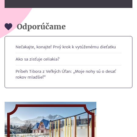
Odporúčame
Nečakajte, konajte! Prvý krok k vytúženému dieťatku
Ako sa zisťuje celiakia?
Príbeh Tibora z Veľkých Úľan: „Moje nohy sú o desať
rokov mladšie!“