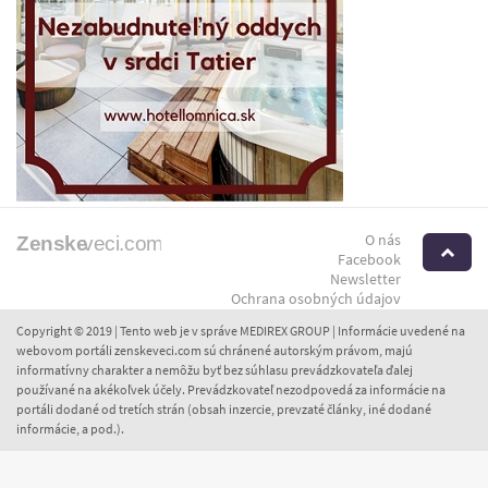
O nás
H
Facebook
Newsletter
Ochrana osobných údajov
Copyright © 2019 | Tento web je v správe MEDIREX GROUP | Informácie uvedené na
webovom portáli zenskeveci.com sú chránené autorským právom, majú
informatívny charakter a nemôžu byť bez súhlasu prevádzkovateľa ďalej
používané na akékoľvek účely. Prevádzkovateľ nezodpovedá za informácie na
portáli dodané od tretích strán (obsah inzercie, prevzaté články, iné dodané
informácie, a pod.).