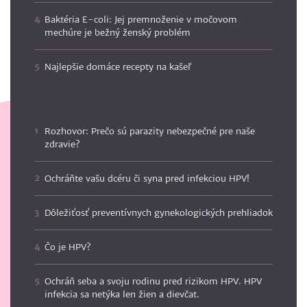
Baktéria E-coli: Jej premnoženie v močovom
mechúre je bežný ženský problém
Najlepšie domáce recepty na kašeľ
Rozhovor: Prečo sú parazity nebezpečné pre naše
zdravie?
Ochráňte vašu dcéru či syna pred infekciou HPV!
Dôležiťosť preventívnych gynekologických prehliadok
Čo je HPV?
Ochráň seba a svoju rodinu pred rizikom HPV. HPV
infekcia sa netýka len žien a dievčat.