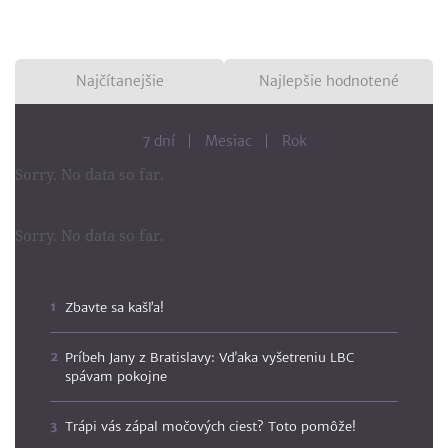
Najčítanejšie
Najlepšie hodnotené
7 dní
Mesiac
Rok
Sorry. No data so far.
Sorry. No data so far.
Zbavte sa kašľa!
Príbeh Jany z Bratislavy: Vďaka vyšetreniu LBC
spávam pokojne
Trápi vás zápal močových ciest? Toto pomôže!