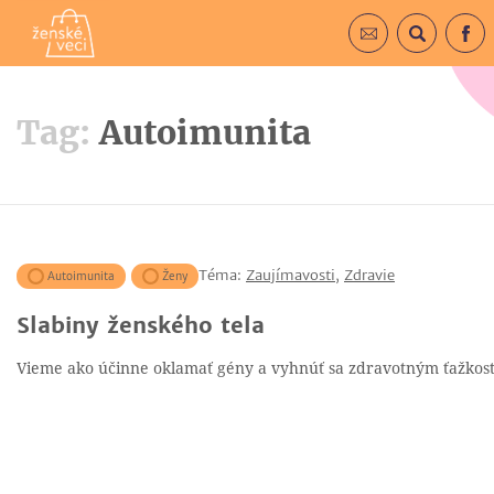
Prihlásiť sa do 
Vyhľadá
F
Tag:
Autoimunita
Téma:
Zaujímavosti
,
Zdravie
Autoimunita
Ženy
Slabiny ženského tela
Vieme ako účinne oklamať gény a vyhnúť sa zdravotným ťažkos