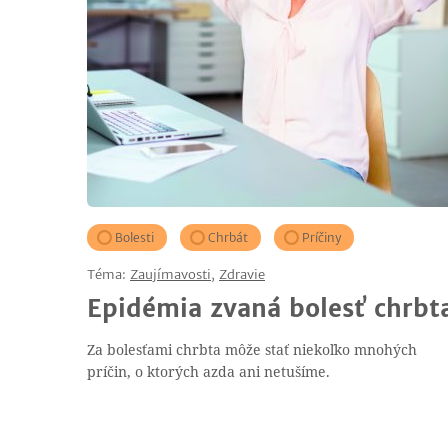
Bolesti
Chrbát
Príčiny
Téma:
Zaujímavosti
,
Zdravie
Epidémia zvaná bolesť chrbt
Za bolesťami chrbta môže stať niekoľko mnohých
príčin, o ktorých azda ani netušíme.