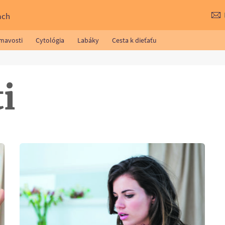
ach
ímavosti
Cytológia
Labáky
Cesta k dieťaťu
i