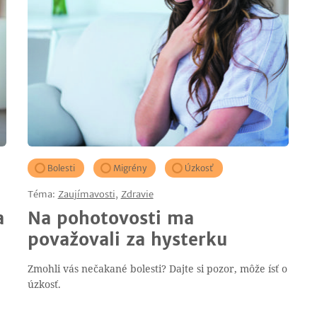
Bolesti
Migrény
Úzkosť
Téma:
Zaujímavosti
,
Zdravie
a
Na pohotovosti ma
považovali za hysterku
Zmohli vás nečakané bolesti? Dajte si pozor, môže ísť o
úzkosť.