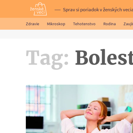
Sprav si poriadok v ženských veci
Zdravie
Mikroskop
Tehotenstvo
Rodina
Zauj
Tag:
Bolest