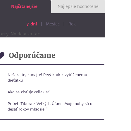
Najčítanejšie
Najlepšie hodnotené
7 dní
Mesiac
Rok
orry. No data so far.
Odporúčame
Nečakajte, konajte! Prvý krok k vytúženému
dieťatku
Ako sa zisťuje celiakia?
Príbeh Tibora z Veľkých Úľan: „Moje nohy sú o
desať rokov mladšie!“