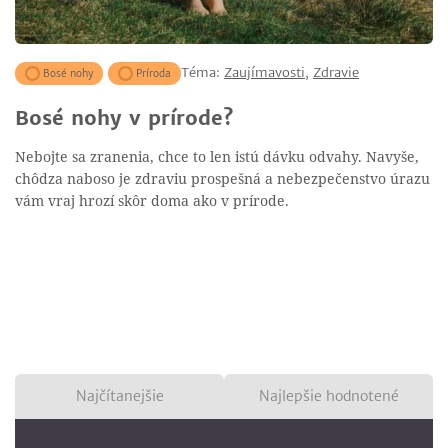
Téma:
Zaujímavosti
,
Zdravie
Bosé nohy
Príroda
Bosé nohy v prírode?
Nebojte sa zranenia, chce to len istú dávku odvahy. Navyše,
chôdza naboso je zdraviu prospešná a nebezpečenstvo úrazu
vám vraj hrozí skôr doma ako v prírode.
Najčítanejšie
Najlepšie hodnotené