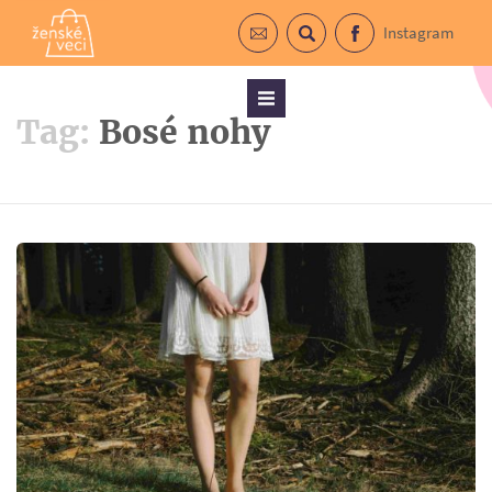
Instagram
Prihlásiť sa do newslettra
Vyhľadávanie
Facebook
Menu
Tag:
Bosé nohy