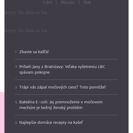
7 dní
Mesiac
Rok
Sorry. No data so far.
Sorry. No data so far.
Zbavte sa kašľa!
Príbeh Jany z Bratislavy: Vďaka vyšetreniu LBC
spávam pokojne
Trápi vás zápal močových ciest? Toto pomôže!
Baktéria E-coli: Jej premnoženie v močovom
mechúre je bežný ženský problém
Najlepšie domáce recepty na kašeľ