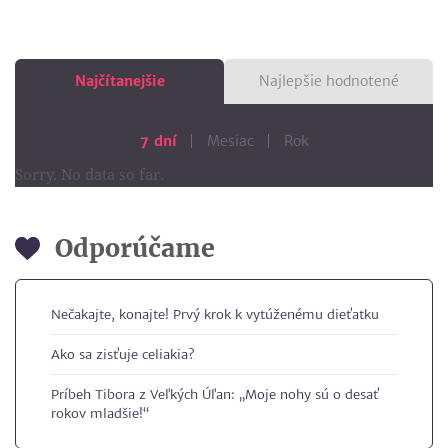
Najčítanejšie
Najlepšie hodnotené
7 dní
Mesiac
Rok
Sorry. No data so far.
Odporúčame
Nečakajte, konajte! Prvý krok k vytúženému dieťatku
Ako sa zisťuje celiakia?
Príbeh Tibora z Veľkých Úľan: „Moje nohy sú o desať
rokov mladšie!“