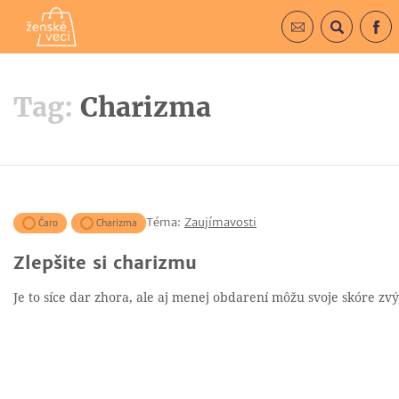
Prihlásiť sa do 
Vyhľadá
F
Tag:
Charizma
Téma:
Zaujímavosti
Čaro
Charizma
Zlepšite si charizmu
Je to síce dar zhora, ale aj menej obdarení môžu svoje skóre zvýš