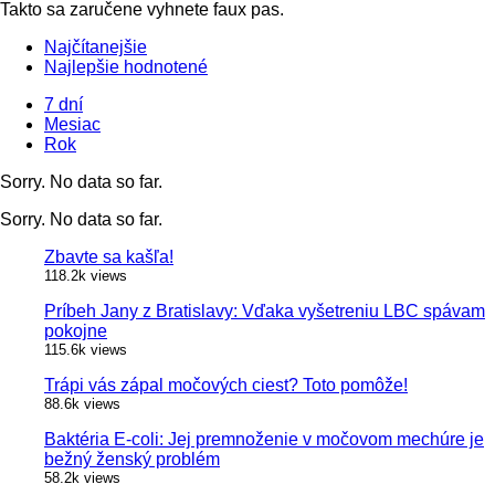
Takto sa zaručene vyhnete faux pas.
Najčítanejšie
Najlepšie hodnotené
7 dní
Mesiac
Rok
Sorry. No data so far.
Sorry. No data so far.
Zbavte sa kašľa!
118.2k views
Príbeh Jany z Bratislavy: Vďaka vyšetreniu LBC spávam
pokojne
115.6k views
Trápi vás zápal močových ciest? Toto pomôže!
88.6k views
Baktéria E-coli: Jej premnoženie v močovom mechúre je
bežný ženský problém
58.2k views