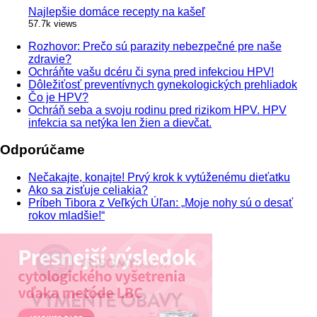
Najlepšie domáce recepty na kašeľ
57.7k views
Rozhovor: Prečo sú parazity nebezpečné pre naše
zdravie?
Ochráňte vašu dcéru či syna pred infekciou HPV!
Dôležiťosť preventívnych gynekologických prehliadok
Čo je HPV?
Ochráň seba a svoju rodinu pred rizikom HPV. HPV
infekcia sa netýka len žien a dievčat.
Odporúčame
Nečakajte, konajte! Prvý krok k vytúženému dieťatku
Ako sa zisťuje celiakia?
Príbeh Tibora z Veľkých Úľan: „Moje nohy sú o desať
rokov mladšie!“