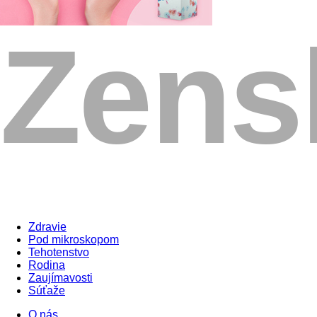
Zdravie
Pod mikroskopom
Tehotenstvo
Rodina
Zaujímavosti
Súťaže
O nás