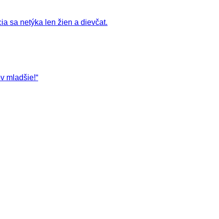
a sa netýka len žien a dievčat.
v mladšie!“