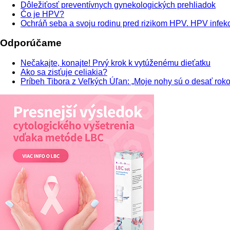
Dôležiťosť preventívnych gynekologických prehliadok
Čo je HPV?
Ochráň seba a svoju rodinu pred rizikom HPV. HPV infekci
Odporúčame
Nečakajte, konajte! Prvý krok k vytúženému dieťatku
Ako sa zisťuje celiakia?
Príbeh Tibora z Veľkých Úľan: „Moje nohy sú o desať roko