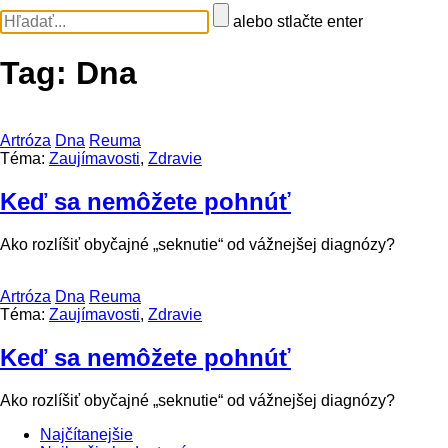
alebo stlačte enter
Tag:
Dna
Artróza
Dna
Reuma
Téma:
Zaujímavosti
,
Zdravie
Keď sa nemôžete pohnúť
Ako rozlíšiť obyčajné „seknutie“ od vážnejšej diagnózy?
Artróza
Dna
Reuma
Téma:
Zaujímavosti
,
Zdravie
Keď sa nemôžete pohnúť
Ako rozlíšiť obyčajné „seknutie“ od vážnejšej diagnózy?
Najčítanejšie