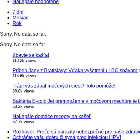
Najlepšie hodnotené
7 dní
Mesiac
Rok
Sorry. No data so far.
Sorry. No data so far.
Zbavte sa kašľa!
118.2k views
Príbeh Jany z Bratislavy: Vďaka vyšetreniu LBC spávam 
115.6k views
Trápi vás zápal močových ciest? Toto pomôže!
88.6k views
Baktéria E-coli: Jej premnoženie v močovom mechúre je
58.2k views
Najlepšie domáce recepty na kašeľ
57.7k views
Rozhovor: Prečo sú parazity nebezpečné pre naše zdravi
Ochráňte vašu dcéru či syna pred infekciou HPV!