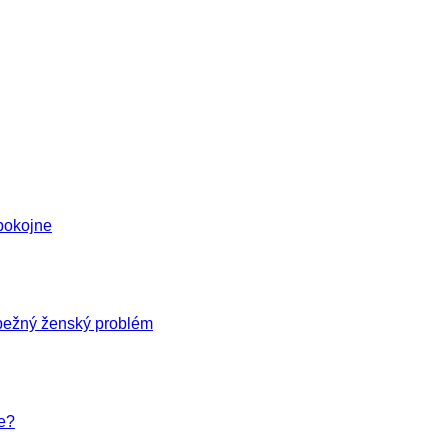
pokojne
 bežný ženský problém
e?