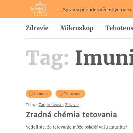
Sprav si poriadok v ženských veci
Zdravie
Mikroskop
Tehotens
Tag:
Imuni
Imunita
Tetovanie
Téma:
Zaujímavosti
,
Zdravie
Zradná chémia tetovania
Vedeli ste, že tetovanie môže oslabiť vašu imunitu?