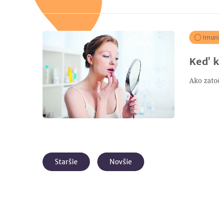
Imuni
Keď k
Ako zato
Staršie
Novšie