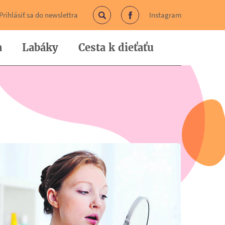
Prihlásiť sa do newslettra
Instagram
Vyhľadávanie
Facebook
a
Labáky
Cesta k dieťaťu