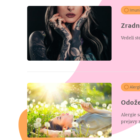
Imuni
Zradn
Vedeli st
Alerg
Odože
Alergie s
prejavy 