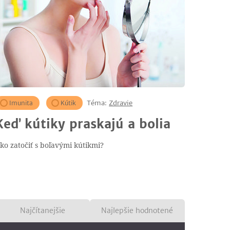
Téma:
Zdravie
Imunita
Kútik
Keď kútiky praskajú a bolia
ko zatočiť s boľavými kútikmi?
Najčítanejšie
Najlepšie hodnotené