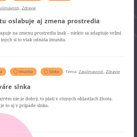
ujímavosti
,
Zdravie
S
tu oslabuje aj zmena prostredia
aguje na zmenu prostredia inak – niekto sa adaptuje veľmi
S
 iných si to však odnáša imunita.
Téma:
Zaujímavosti
,
Zdravie
ia
Imunita
Slnko
váre slnka
trém nie je dobrý, to platí v rôznych oblastiach života.
e to aj v prípade slnka.