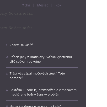
7 dní
Mesiac
Rok
orry. No data so far.
orry. No data so far.
Zbavte sa kašľa!
Príbeh Jany z Bratislavy: Vďaka vyšetreniu
LBC spávam pokojne
Trápi vás zápal močových ciest? Toto
pomôže!
Baktéria E-coli: Jej premnoženie v močovom
mechúre je bežný ženský problém
Najlepšie domáce recepty na kašeľ