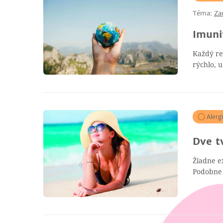
Téma:
Za
Imuni
Každý re
rýchlo, u
Alerg
Dve t
Žiadne ex
Podobne j