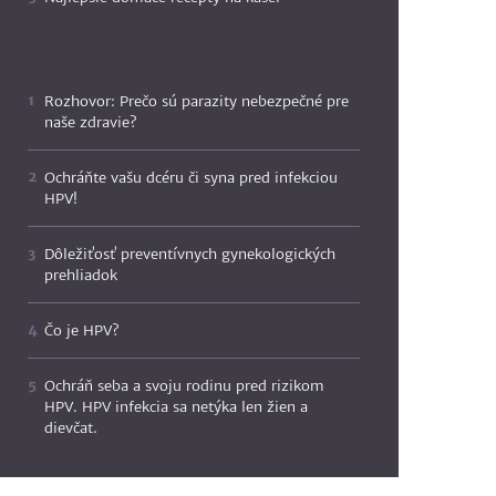
Rozhovor: Prečo sú parazity nebezpečné pre
naše zdravie?
Ochráňte vašu dcéru či syna pred infekciou
HPV!
Dôležiťosť preventívnych gynekologických
prehliadok
Čo je HPV?
Ochráň seba a svoju rodinu pred rizikom
HPV. HPV infekcia sa netýka len žien a
dievčat.