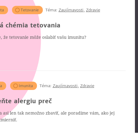
Téma:
Zaujímavosti
,
Zdravie
ta
Tetovanie
á chémia tetovania
e, že tetovanie môže oslabiť vašu imunitu?
Téma:
Zaujímavosti
,
Zdravie
ia
Imunita
ňte alergiu preč
a asi len tak nemožno zbaviť, ale poradíme vám, ako jej
zmierniť.