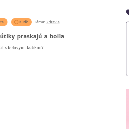
Téma:
Zdravie
ta
Kútik
útiky praskajú a bolia
čiť s boľavými kútikmi?