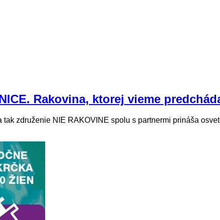
E. Rakovina, ktorej vieme predchád
 a tak združenie NIE RAKOVINE spolu s partnermi prináša osve