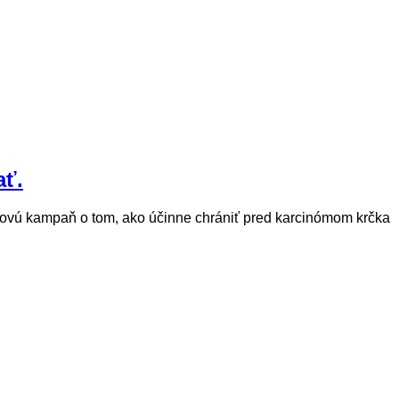
ať.
tovú kampaň o tom, ako účinne chrániť pred karcinómom krčka