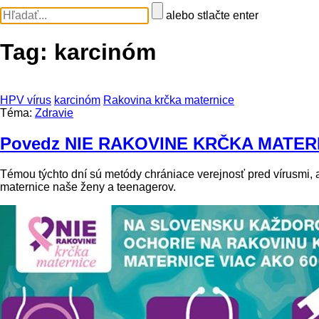
alebo stlačte enter
Tag:
karcinóm
HPV vírus
karcinóm
Rakovina krčka maternice
Téma:
Zdravie
Povedz NIE RAKOVINE KRČKA MATERNIC
Témou týchto dní sú metódy chrániace verejnosť pred vírusmi,
maternice naše ženy a teenagerov.