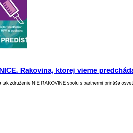
E. Rakovina, ktorej vieme predchád
 a tak združenie NIE RAKOVINE spolu s partnermi prináša osve