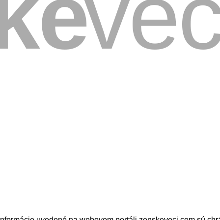
nformácie uvedené na webovom portáli zenskeveci.com sú chrá