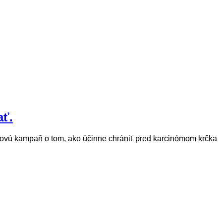
ať.
tovú kampaň o tom, ako účinne chrániť pred karcinómom krčka