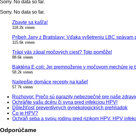
Sorry. No data so far.
Sorry. No data so far.
Zbavte sa kašľa!
118.2k views
Príbeh Jany z Bratislavy: Vďaka vyšetreniu LBC spávam 
115.6k views
Trápi vás zápal močových ciest? Toto pomôže!
88.6k views
Baktéria E-coli: Jej premnoženie v močovom mechúre je
58.2k views
Najlepšie domáce recepty na kašeľ
57.7k views
Rozhovor: Prečo sú parazity nebezpečné pre naše zdravi
Ochráňte vašu dcéru či syna pred infekciou HPV!
Dôležiťosť preventívnych gynekologických prehliadok
Čo je HPV?
Ochráň seba a svoju rodinu pred rizikom HPV. HPV infekci
Odporúčame