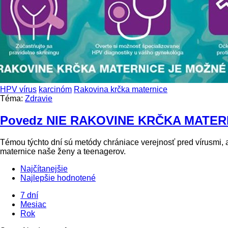
HPV vírus
karcinóm
Rakovina krčka maternice
Téma:
Zdravie
Povedz NIE RAKOVINE KRČKA MATERNIC
Témou týchto dní sú metódy chrániace verejnosť pred vírusmi,
maternice naše ženy a teenagerov.
Najčítanejšie
Najlepšie hodnotené
7 dní
Mesiac
Rok