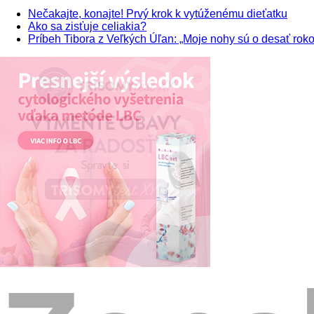
Nečakajte, konajte! Prvý krok k vytúženému dieťatku
Ako sa zisťuje celiakia?
Príbeh Tibora z Veľkých Úľan: „Moje nohy sú o desať roko