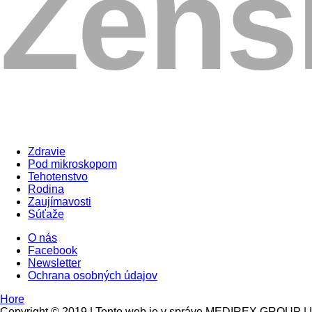
Zdravie
Pod mikroskopom
Tehotenstvo
Rodina
Zaujímavosti
Súťaže
O nás
Facebook
Newsletter
Ochrana osobných údajov
Hore
Copyright © 2019 | Tento web je v správe MEDIREX GROUP | I