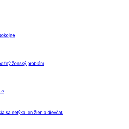
pokojne
 bežný ženský problém
e?
a sa netýka len žien a dievčat.