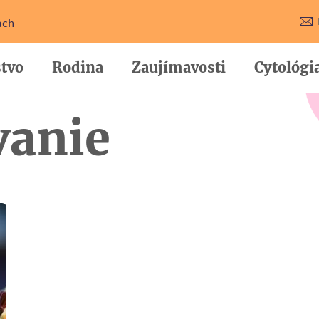
ach
tvo
Rodina
Zaujímavosti
Cytológi
anie