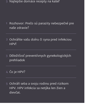
Najlepšie domáce recepty na kašeľ
Rozhovor: Prečo sú parazity nebezpečné pre
naše zdravie?
Ochráňte vašu dcéru či syna pred infekciou
HPV!
Dôležiťosť preventívnych gynekologických
prehliadok
Čo je HPV?
Ochráň seba a svoju rodinu pred rizikom
HPV. HPV infekcia sa netýka len žien a
dievčat.