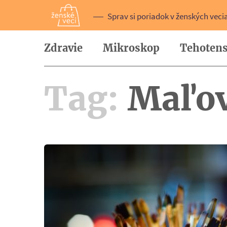
Sprav si poriadok v ženských veci
Zdravie
Mikroskop
Tehotens
Tag:
Maľov