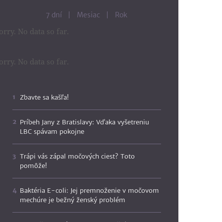
7 dní
Mesiac
Rok
orry. No data so far.
orry. No data so far.
Zbavte sa kašľa!
Príbeh Jany z Bratislavy: Vďaka vyšetreniu
LBC spávam pokojne
Trápi vás zápal močových ciest? Toto
pomôže!
Baktéria E-coli: Jej premnoženie v močovom
mechúre je bežný ženský problém