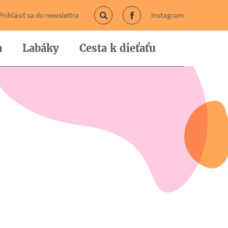
Prihlásiť sa do newslettra
Instagram
Vyhľadávanie
Facebook
a
Labáky
Cesta k dieťaťu