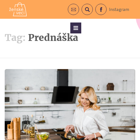
Instagram
Prihlásiť sa do newslettra
Vyhľadávanie
Facebook
Menu
Tag:
Prednáška