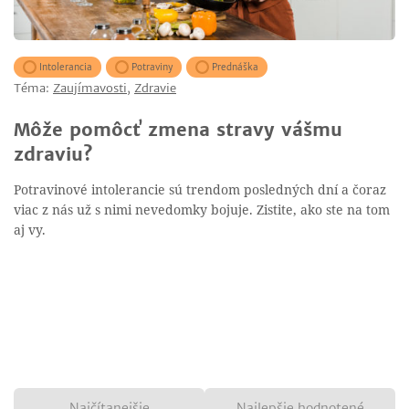
Intolerancia
Potraviny
Prednáška
Téma:
Zaujímavosti
,
Zdravie
Môže pomôcť zmena stravy vášmu
zdraviu?
Potravinové intolerancie sú trendom posledných dní a čoraz
viac z nás už s nimi nevedomky bojuje. Zistite, ako ste na tom
aj vy.
Najčítanejšie
Najlepšie hodnotené