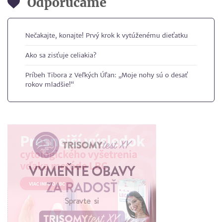
Odporúčame
Nečakajte, konajte! Prvý krok k vytúženému dieťatku
Ako sa zisťuje celiakia?
Príbeh Tibora z Veľkých Úľan: „Moje nohy sú o desať
rokov mladšie!“