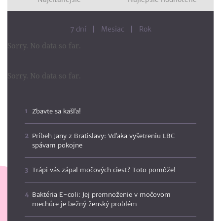
7 dní
Mesiac
Rok
Sorry. No data so far.
Sorry. No data so far.
Zbavte sa kašľa!
Príbeh Jany z Bratislavy: Vďaka vyšetreniu LBC
spávam pokojne
Trápi vás zápal močových ciest? Toto pomôže!
Baktéria E-coli: Jej premnoženie v močovom
mechúre je bežný ženský problém