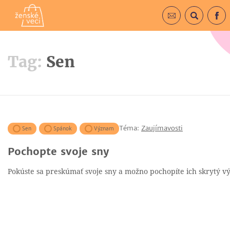
Prihlásiť sa do 
Vyhľadá
F
Tag:
Sen
Téma:
Zaujímavosti
Sen
Spánok
Význam
Pochopte svoje sny
Pokúste sa preskúmať svoje sny a možno pochopíte ich skrytý v