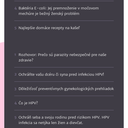
Baktéria E-coli: Jej premnoženie v močovom
mechúre je bežný ženský problém
Najlepšie domáce recepty na kašeľ
Rozhovor: Prečo sú parazity nebezpečné pre naše
zdravie?
Ochráňte vašu dcéru či syna pred infekciou HPV!
Dôležiťosť preventívnych gynekologických prehliadok
Čo je HPV?
Ochráň seba a svoju rodinu pred rizikom HPV. HPV
infekcia sa netýka len žien a dievčat.