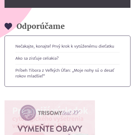
Odporúčame
Nečakajte, konajte! Prvý krok k vytúženému dieťatku
Ako sa zisťuje celiakia?
Príbeh Tibora z Veľkých Úľan: „Moje nohy sú o desať
rokov mladšie!“