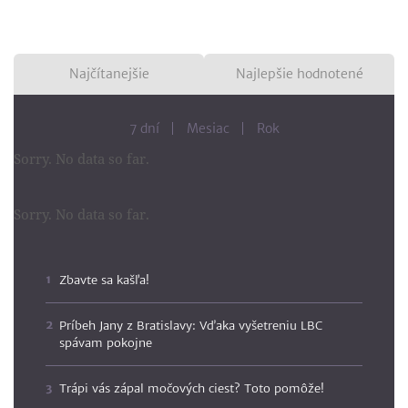
Najčítanejšie
Najlepšie hodnotené
7 dní
Mesiac
Rok
Sorry. No data so far.
Sorry. No data so far.
Zbavte sa kašľa!
Príbeh Jany z Bratislavy: Vďaka vyšetreniu LBC
spávam pokojne
Trápi vás zápal močových ciest? Toto pomôže!