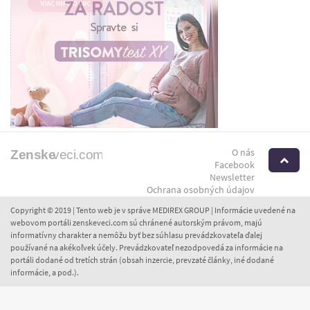
O nás
H
Facebook
Newsletter
Ochrana osobných údajov
Copyright © 2019 | Tento web je v správe MEDIREX GROUP | Informácie uvedené na
webovom portáli zenskeveci.com sú chránené autorským právom, majú
informatívny charakter a nemôžu byť bez súhlasu prevádzkovateľa ďalej
používané na akékoľvek účely. Prevádzkovateľ nezodpovedá za informácie na
portáli dodané od tretích strán (obsah inzercie, prevzaté články, iné dodané
informácie, a pod.).