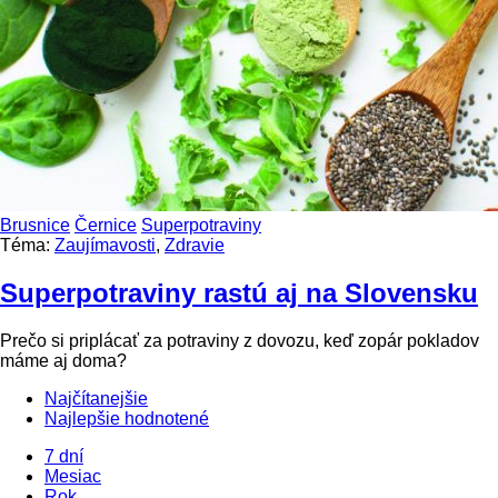
Brusnice
Černice
Superpotraviny
Téma:
Zaujímavosti
,
Zdravie
Superpotraviny rastú aj na Slovensku
Prečo si priplácať za potraviny z dovozu, keď zopár pokladov
máme aj doma?
Najčítanejšie
Najlepšie hodnotené
7 dní
Mesiac
Rok