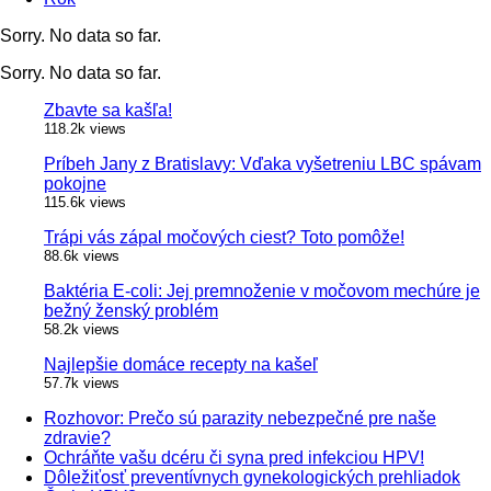
Sorry. No data so far.
Sorry. No data so far.
Zbavte sa kašľa!
118.2k views
Príbeh Jany z Bratislavy: Vďaka vyšetreniu LBC spávam
pokojne
115.6k views
Trápi vás zápal močových ciest? Toto pomôže!
88.6k views
Baktéria E-coli: Jej premnoženie v močovom mechúre je
bežný ženský problém
58.2k views
Najlepšie domáce recepty na kašeľ
57.7k views
Rozhovor: Prečo sú parazity nebezpečné pre naše
zdravie?
Ochráňte vašu dcéru či syna pred infekciou HPV!
Dôležiťosť preventívnych gynekologických prehliadok