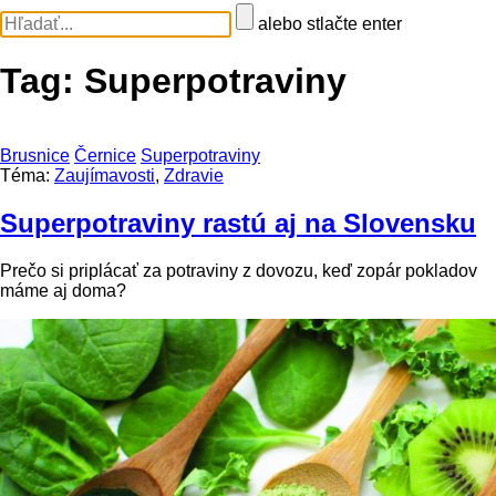
alebo stlačte enter
Tag:
Superpotraviny
Brusnice
Černice
Superpotraviny
Téma:
Zaujímavosti
,
Zdravie
Superpotraviny rastú aj na Slovensku
Prečo si priplácať za potraviny z dovozu, keď zopár pokladov
máme aj doma?