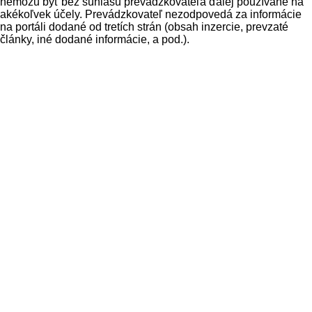
nemôžu byť bez súhlasu prevádzkovateľa ďalej používané na
akékoľvek účely. Prevádzkovateľ nezodpovedá za informácie
na portáli dodané od tretích strán (obsah inzercie, prevzaté
články, iné dodané informácie, a pod.).