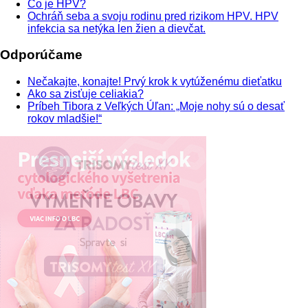
Čo je HPV?
Ochráň seba a svoju rodinu pred rizikom HPV. HPV
infekcia sa netýka len žien a dievčat.
Odporúčame
Nečakajte, konajte! Prvý krok k vytúženému dieťatku
Ako sa zisťuje celiakia?
Príbeh Tibora z Veľkých Úľan: „Moje nohy sú o desať
rokov mladšie!“