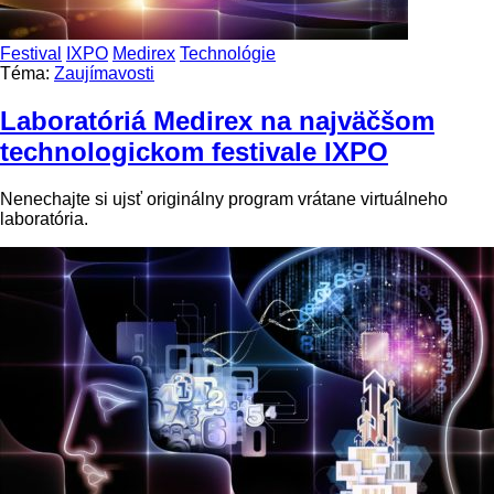
Festival
IXPO
Medirex
Technológie
Téma:
Zaujímavosti
Laboratóriá Medirex na najväčšom
technologickom festivale IXPO
Nenechajte si ujsť originálny program vrátane virtuálneho
laboratória.