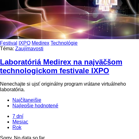
Festival
IXPO
Medirex
Technológie
Téma:
Zaujímavosti
Laboratóriá Medirex na najväčšom
technologickom festivale IXPO
Nenechajte si ujsť originálny program vrátane virtuálneho
laboratória.
Najčítanejšie
Najlepšie hodnotené
7 dní
Mesiac
Rok
Sorry. No data so far.