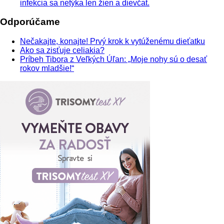
infekcia sa netýka len žien a dievčat.
Odporúčame
Nečakajte, konajte! Prvý krok k vytúženému dieťatku
Ako sa zisťuje celiakia?
Príbeh Tibora z Veľkých Úľan: „Moje nohy sú o desať
rokov mladšie!“