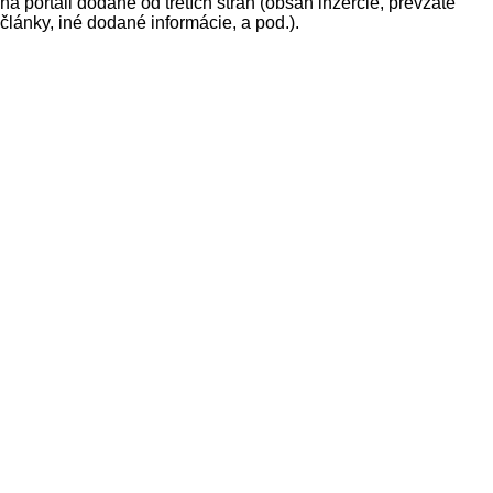
na portáli dodané od tretích strán (obsah inzercie, prevzaté
články, iné dodané informácie, a pod.).