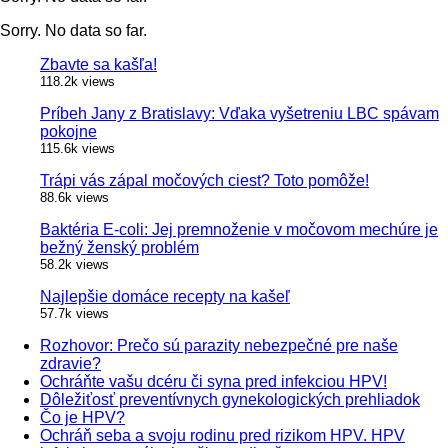
Sorry. No data so far.
Zbavte sa kašľa!
118.2k views
Príbeh Jany z Bratislavy: Vďaka vyšetreniu LBC spávam
pokojne
115.6k views
Trápi vás zápal močových ciest? Toto pomôže!
88.6k views
Baktéria E-coli: Jej premnoženie v močovom mechúre je
bežný ženský problém
58.2k views
Najlepšie domáce recepty na kašeľ
57.7k views
Rozhovor: Prečo sú parazity nebezpečné pre naše
zdravie?
Ochráňte vašu dcéru či syna pred infekciou HPV!
Dôležiťosť preventívnych gynekologických prehliadok
Čo je HPV?
Ochráň seba a svoju rodinu pred rizikom HPV. HPV