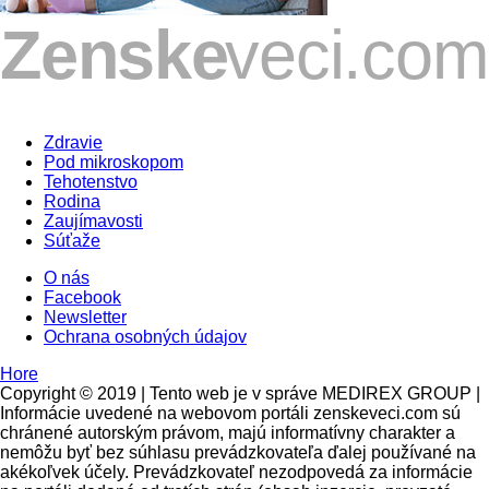
Zdravie
Pod mikroskopom
Tehotenstvo
Rodina
Zaujímavosti
Súťaže
O nás
Facebook
Newsletter
Ochrana osobných údajov
Hore
Copyright © 2019 | Tento web je v správe MEDIREX GROUP |
Informácie uvedené na webovom portáli zenskeveci.com sú
chránené autorským právom, majú informatívny charakter a
nemôžu byť bez súhlasu prevádzkovateľa ďalej používané na
akékoľvek účely. Prevádzkovateľ nezodpovedá za informácie