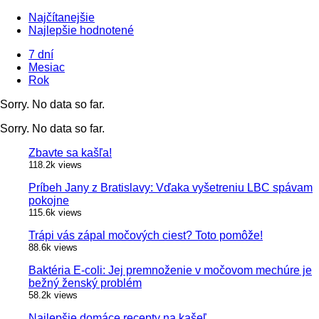
Najčítanejšie
Najlepšie hodnotené
7 dní
Mesiac
Rok
Sorry. No data so far.
Sorry. No data so far.
Zbavte sa kašľa!
118.2k views
Príbeh Jany z Bratislavy: Vďaka vyšetreniu LBC spávam
pokojne
115.6k views
Trápi vás zápal močových ciest? Toto pomôže!
88.6k views
Baktéria E-coli: Jej premnoženie v močovom mechúre je
bežný ženský problém
58.2k views
Najlepšie domáce recepty na kašeľ