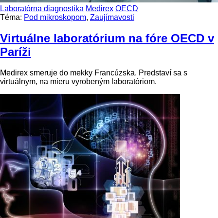
Laboratórna diagnostika
Medirex
OECD
Téma:
Pod mikroskopom
,
Zaujímavosti
Virtuálne laboratórium na fóre OECD v
Paríži
Medirex smeruje do mekky Francúzska. Predstaví sa s
virtuálnym, na mieru vyrobeným laboratóriom.