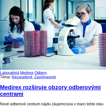
Laboratóriá
Medirex
Odbery
Téma:
Nezaradené
,
Zaujímavosti
Medirex rozširuje obzory odberovými
centrami
Nové odberové centrum nájdu záujemcovia v marci tohto roku