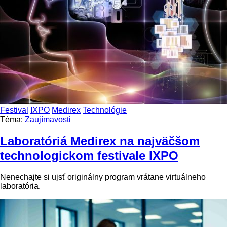
Festival
IXPO
Medirex
Technológie
Téma:
Zaujímavosti
Laboratóriá Medirex na najväčšom
technologickom festivale IXPO
Nenechajte si ujsť originálny program vrátane virtuálneho
laboratória.