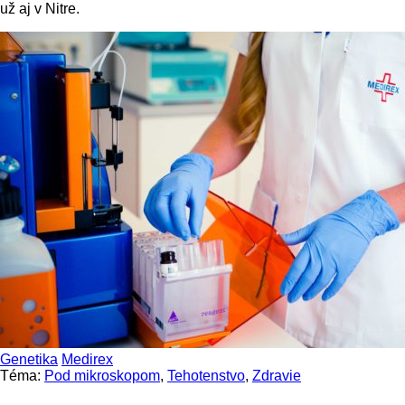
už aj v Nitre.
Genetika
Medirex
Téma:
Pod mikroskopom
,
Tehotenstvo
,
Zdravie