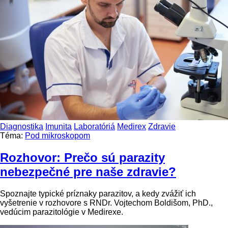
Diagnostika
Imunita
Laboratóriá
Medirex
Zdravie
Téma:
Pod mikroskopom
Rozhovor: Prečo sú parazity
nebezpečné pre naše zdravie?
Spoznajte typické príznaky parazitov, a kedy zvážiť ich
vyšetrenie v rozhovore s RNDr. Vojtechom Boldišom, PhD.,
vedúcim parazitológie v Medirexe.