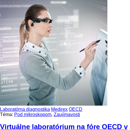
Laboratórna diagnostika
Medirex
OECD
Téma:
Pod mikroskopom
,
Zaujímavosti
Virtuálne laboratórium na fóre OECD v