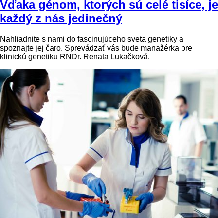
Vďaka génom, ktorých sú celé tisíce, je
každý z nás jedinečný
Nahliadnite s nami do fascinujúceho sveta genetiky a
spoznajte jej čaro. Sprevádzať vás bude manažérka pre
klinickú genetiku RNDr. Renata Lukačková.