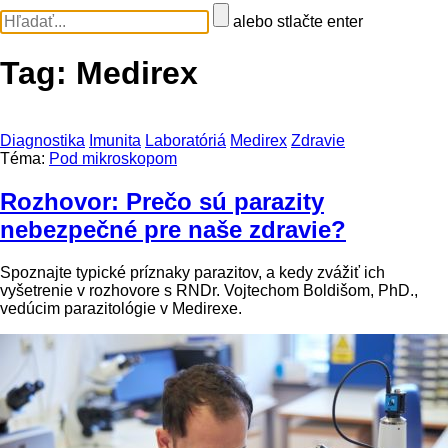
alebo stlačte enter
Tag:
Medirex
Diagnostika
Imunita
Laboratóriá
Medirex
Zdravie
Téma:
Pod mikroskopom
Rozhovor: Prečo sú parazity
nebezpečné pre naše zdravie?
Spoznajte typické príznaky parazitov, a kedy zvážiť ich
vyšetrenie v rozhovore s RNDr. Vojtechom Boldišom, PhD.,
vedúcim parazitológie v Medirexe.