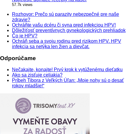
57.7k views
Rozhovor: Prečo sú parazity nebezpečné pre naše
zdravie?
Ochráňte vašu dcéru či syna pred infekciou HPV!
Dôležiťosť preventívnych gynekologických prehliadok
Čo je HPV?
Ochráň seba a svoju rodinu pred rizikom HPV. HPV
infekcia sa netýka len žien a dievčat.
Odporúčame
Nečakajte, konajte! Prvý krok k vytúženému dieťatku
Ako sa zisťuje celiakia?
Príbeh Tibora z Veľkých Úľan: „Moje nohy sú o desať
rokov mladšie!“