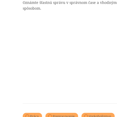
Oznámte šťastnú správu v správnom čase a vhodným
spôsobom.
Práca
Prepracovanie
Vorkoholizmus