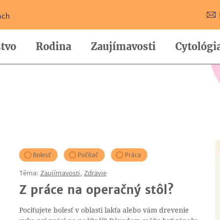
ach
tvo
Rodina
Zaujímavosti
Cytológi
Bolesť
Počítač
Práca
Téma:
Zaujímavosti
,
Zdravie
Z práce na operačný stôl?
Pociťujete bolesť v oblasti lakťa alebo vám drevenie