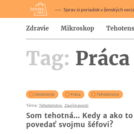
Sprav si poriadok v ženských veci
Zdravie
Mikroskop
Tehotens
Tag:
Práca
Oznámenie
Práca
Tehotenstvo
Téma:
Tehotenstvo
,
Zaujímavosti
Som tehotná… Kedy a ako to
povedať svojmu šéfovi?