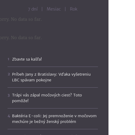
7 dní
Mesiac
Rok
orry. No data so far.
orry. No data so far.
Zbavte sa kašľa!
Príbeh Jany z Bratislavy: Vďaka vyšetreniu
LBC spávam pokojne
Trápi vás zápal močových ciest? Toto
pomôže!
Baktéria E-coli: Jej premnoženie v močovom
mechúre je bežný ženský problém