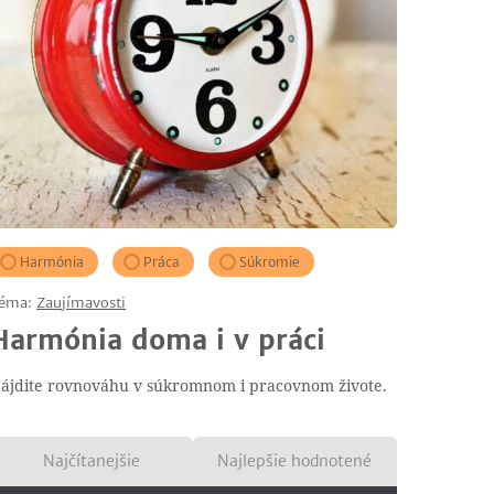
Harmónia
Práca
Súkromie
éma:
Zaujímavosti
Harmónia doma i v práci
ájdite rovnováhu v súkromnom i pracovnom živote.
Najčítanejšie
Najlepšie hodnotené