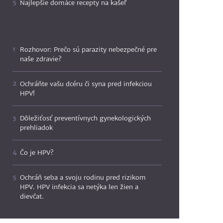
Najlepšie domáce recepty na kašeľ
Rozhovor: Prečo sú parazity nebezpečné pre
naše zdravie?
Ochráňte vašu dcéru či syna pred infekciou
HPV!
Dôležiťosť preventívnych gynekologických
prehliadok
Čo je HPV?
Ochráň seba a svoju rodinu pred rizikom
HPV. HPV infekcia sa netýka len žien a
dievčat.