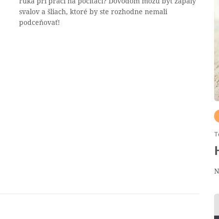
ruka pri práci na počítači? Dôvodom môžu byť zápaly
svalov a šliach, ktoré by ste rozhodne nemali
podceňovať!
T
N