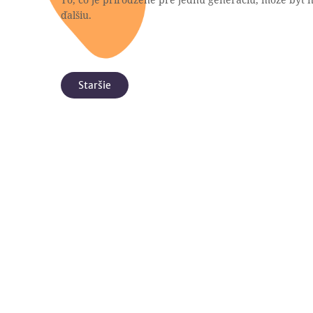
ďalšiu.
Staršie