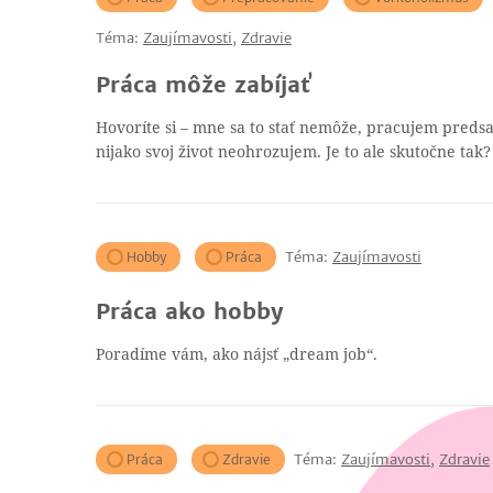
Téma:
Zaujímavosti
,
Zdravie
Práca môže zabíjať
Hovoríte si – mne sa to stať nemôže, pracujem predsa
nijako svoj život neohrozujem. Je to ale skutočne tak?
Téma:
Zaujímavosti
Hobby
Práca
Práca ako hobby
Poradíme vám, ako nájsť „dream job“.
Téma:
Zaujímavosti
,
Zdravie
Práca
Zdravie