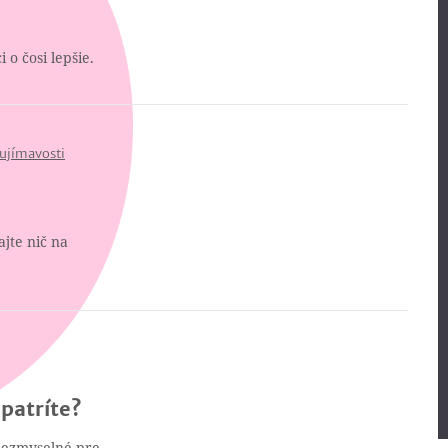
 o čosi lepšie.
ujímavosti
jte nič na
patríte?
 nezmyselné pre