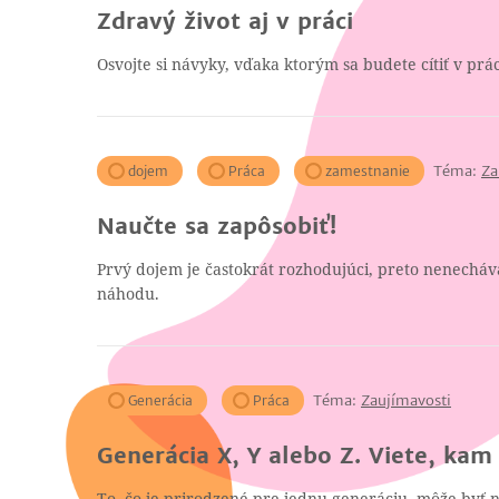
Zdravý život aj v práci
Osvojte si návyky, vďaka ktorým sa budete cítiť v práci
Téma:
Za
dojem
Práca
zamestnanie
Naučte sa zapôsobiť!
Prvý dojem je častokrát rozhodujúci, preto nenecháva
náhodu.
Téma:
Zaujímavosti
Generácia
Práca
Generácia X, Y alebo Z. Viete, kam 
To, čo je prirodzené pre jednu generáciu, môže byť