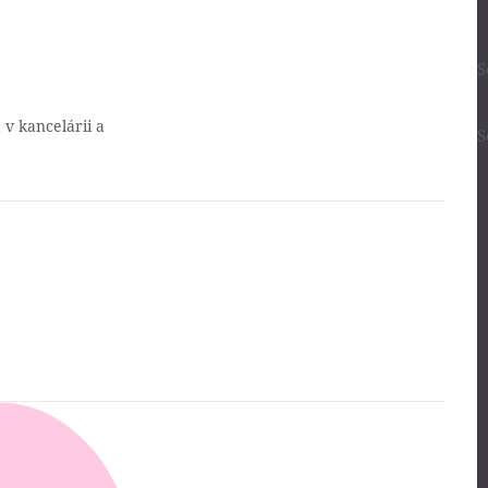
S
 v kancelárii a
S