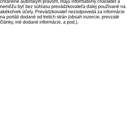
chránené autorským právom, majú informatívny charakter a
nemôžu byť bez súhlasu prevádzkovateľa ďalej používané na
akékoľvek účely. Prevádzkovateľ nezodpovedá za informácie
na portáli dodané od tretích strán (obsah inzercie, prevzaté
články, iné dodané informácie, a pod.).