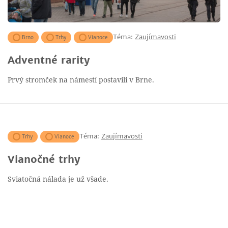
Téma:
Zaujímavosti
Brno
Trhy
Vianoce
Adventné rarity
Prvý stromček na námestí postavili v Brne.
Téma:
Zaujímavosti
Trhy
Vianoce
Vianočné trhy
Sviatočná nálada je už všade.