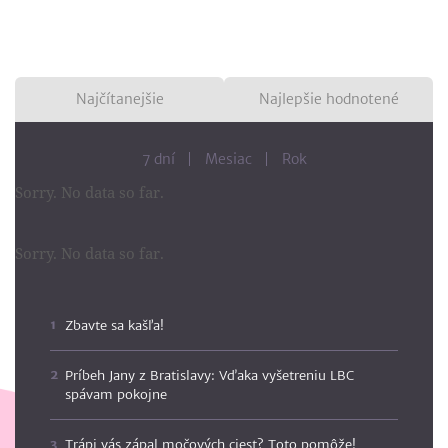
Najčítanejšie
Najlepšie hodnotené
7 dní
Mesiac
Rok
Sorry. No data so far.
Sorry. No data so far.
Zbavte sa kašľa!
Príbeh Jany z Bratislavy: Vďaka vyšetreniu LBC
spávam pokojne
Trápi vás zápal močových ciest? Toto pomôže!