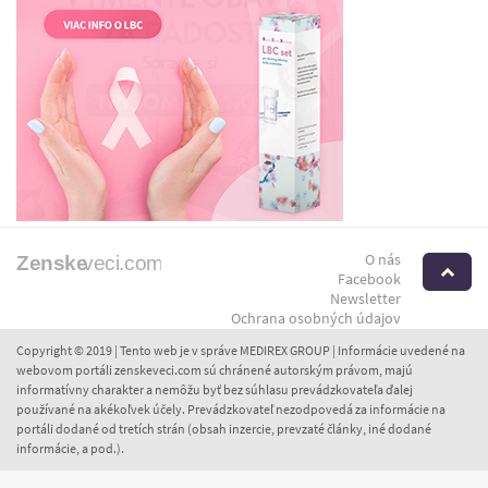
O nás
H
Facebook
Newsletter
Ochrana osobných údajov
Copyright © 2019 | Tento web je v správe MEDIREX GROUP | Informácie uvedené na
webovom portáli zenskeveci.com sú chránené autorským právom, majú
informatívny charakter a nemôžu byť bez súhlasu prevádzkovateľa ďalej
používané na akékoľvek účely. Prevádzkovateľ nezodpovedá za informácie na
portáli dodané od tretích strán (obsah inzercie, prevzaté články, iné dodané
informácie, a pod.).