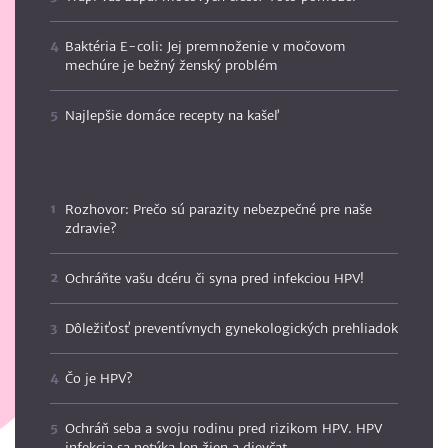
Baktéria E-coli: Jej premnoženie v močovom
mechúre je bežný ženský problém
Najlepšie domáce recepty na kašeľ
Rozhovor: Prečo sú parazity nebezpečné pre naše
zdravie?
Ochráňte vašu dcéru či syna pred infekciou HPV!
Dôležiťosť preventívnych gynekologických prehliadok
Čo je HPV?
Ochráň seba a svoju rodinu pred rizikom HPV. HPV
infekcia sa netýka len žien a dievčat.