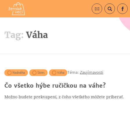
Prihlásiť sa do 
Vyhľadá
F
Tag:
Váha
Téma:
Zaujímavosti
Nadváha
Stres
Váha
Čo všetko hýbe ručičkou na váhe?
Možno budete prekvapení, z čoho všetkého môžete priberať.