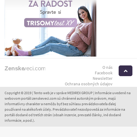
O nás
H
Facebook
Newsletter
Ochrana osobných údajov
Copyright © 2019 | Tento web je v správe MEDIREX GROUP | Informácie uvedené na
webovom portáli zenskeveci.com sú chránené autorským právom, majú
informatívny charakter a nemôžu byť bez súhlasu prevádzkovateľa ďalej
používané na akékoľvek účely. Prevádzkovateľ nezodpovedá za informácie na
portáli dodané od tretích strán (obsah inzercie, prevzaté články, iné dodané
informácie, a pod.).