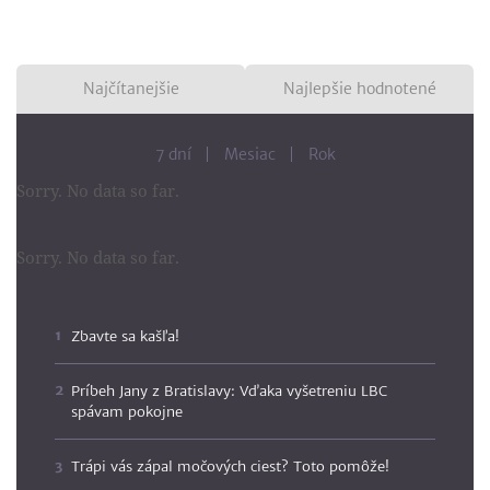
Najčítanejšie
Najlepšie hodnotené
7 dní
Mesiac
Rok
Sorry. No data so far.
Sorry. No data so far.
Zbavte sa kašľa!
Príbeh Jany z Bratislavy: Vďaka vyšetreniu LBC
spávam pokojne
Trápi vás zápal močových ciest? Toto pomôže!