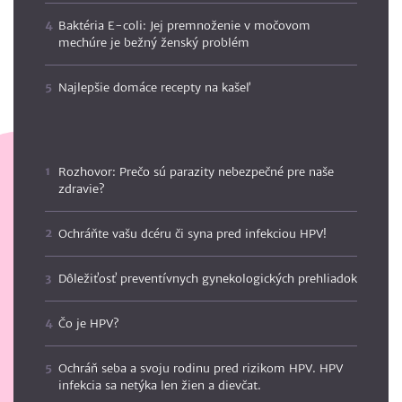
Baktéria E-coli: Jej premnoženie v močovom
mechúre je bežný ženský problém
Najlepšie domáce recepty na kašeľ
Rozhovor: Prečo sú parazity nebezpečné pre naše
zdravie?
Ochráňte vašu dcéru či syna pred infekciou HPV!
Dôležiťosť preventívnych gynekologických prehliadok
Čo je HPV?
Ochráň seba a svoju rodinu pred rizikom HPV. HPV
infekcia sa netýka len žien a dievčat.