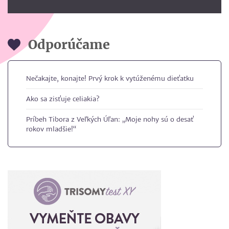
Odporúčame
Nečakajte, konajte! Prvý krok k vytúženému dieťatku
Ako sa zisťuje celiakia?
Príbeh Tibora z Veľkých Úľan: „Moje nohy sú o desať
rokov mladšie!“