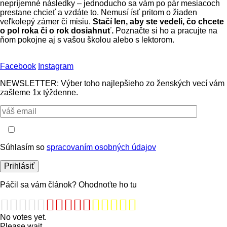
nepríjemné následky – jednoducho sa vám po pár mesiacoch
prestane chcieť a vzdáte to. Nemusí ísť pritom o žiaden
veľkolepý zámer či misiu.
Stačí len, aby ste vedeli, čo chcete
o pol roka či o rok dosiahnuť.
Poznačte si ho a pracujte na
ňom pokojne aj s vašou školou alebo s lektorom.
Facebook
Instagram
NEWSLETTER: Výber toho najlepšieho zo ženských vecí vám
zašleme 1x týždenne.
Súhlasím so
spracovaním osobných údajov
Páčil sa vám článok? Ohodnoťte ho tu
No votes yet.
Please wait...