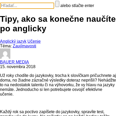
alebo stlačte enter
Tipy, ako sa konečne naučíte
po anglicky
Anglický jazyk
Učenie
Téma:
Zaujímavosti
BAUER MEDIA
15. novembra 2018
Už roky chodíte do jazykovky, trocha k slovíčkam pričuchnete aj
doma, no žiadne zázračné výsledky doteraz neprišli? Nehádžte
to na nedostatok talentu či na výhovorku, že vy hlavu na jazyky
nemáte. Jednoducho si len potrebujete osvojiť efektívne
učenie.
Každý rok sa poctivo zapíšete do jazykovky, spravíte test,