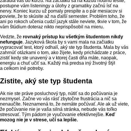
zaradia vás do kurzu. Na začiatku sa na každú hodinu tešíte,
postupne vám listeningy a úlohy z gramatiky začnú ísť na
nervy. Koniec kurzu už pomaly prespíte a o pár mesiacov si
poviete, že to skúsite až na ďalší semester. Problém toho, že
ani po rokoch učenia cudzí jazyk stále neviete, tkvie v tom, že
vám štúdium doteraz nikto neprispôsobil na mieru.
Vedzte, že
rovnaký prístup ku všetkým študentom nikdy
nefunguje
. Jazyková škola by s vami mala na začiatku
vypracovať test, ktorý odhalí, aký ste typ študenta. Mala by vás
zahrnúť otázkami o tom, ako žijete, kedy prichádzate z práce,
zistiť kedy ste unavený a v ktorej časti dňa máte, naopak,
energiu a chuť učiť sa. Každý má predsa iný životný štýl
a celkom iné potreby.
Zistite, aký ste typ študenta
Ak nie ste práve posluchový typ, nútiť sa do počúvania je
nezmysel. Začne vo vás rásť zbytočne frustrácia a nič sa
nenaučíte. Neznamená to, že nemáte počúvať. Ale ak už viete,
že počúvanie nie je vaša silná stránka, nebude vás toľko
stresovať. Tým pádom je vyučovanie efektívnejšie.
Keď
mozog nie je v strese, učí sa lepšie.