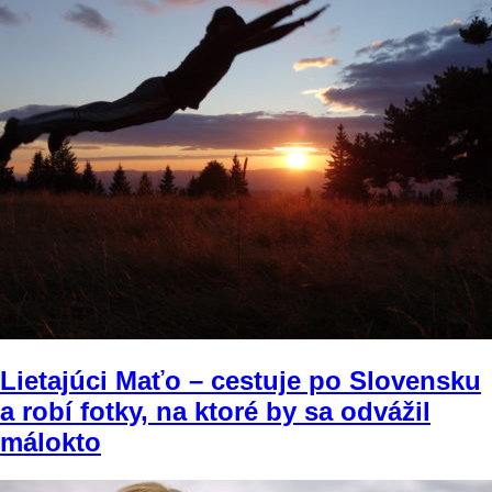
Lietajúci Maťo – cestuje po Slovensku
a robí fotky, na ktoré by sa odvážil
málokto