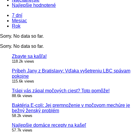
Najlepšie hodnotené
7 dní
Mesiac
Rok
Sorry. No data so far.
Sorry. No data so far.
Zbavte sa kašľa!
118.2k views
Príbeh Jany z Bratislavy: Vďaka vyšetreniu LBC spávam
pokojne
115.6k views
Trápi vás zápal močových ciest? Toto pomôže!
88.6k views
Baktéria E-coli: Jej premnoženie v močovom mechúre je
bežný ženský problém
58.2k views
Najlepšie domáce recepty na kašeľ
57.7k views