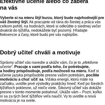
Efektívne učenie alebo čo zaberá
na vás
Vyberte si na mieru štýl kurzu, ktorý bude najvhodnejší pre
váš životný štýl.
Ak pracujete od rána do šiestej a práca vás
celkom pohltí, na hodinách, ktoré si odkrútite o siedmej večer
dvakrát do týždňa, nedokážete byť pozorný. Hľadajte
frekvencie a časy, ktoré budú pre vás najlepšie.
Dobrý učiteľ chváli a motivuje
Správny učiteľ vás navedie a ukáže vám, čo je to „efektívne
učenie“.
Pracuje s vami podľa toho, čo potrebujete,
a hodiny prispôsobuje, podľa možností na mieru.
Keď si
učenie jazyka prispôsobíte presne vašim potrebám,
pocítite
motiváciu a chuť učiť sa
. Vďaka energii, ktorú máte na
začiatku, uvidíte prvé výsledky prakticky hneď. Keď po šiestich
týždňoch poklesne, už niečo viete. Šikovný učiteľ vás dokáže
presne v tomto momente potiahnuť. Ukáže vám – Pozri, koľko
si sa za tých šesť týždňov veľa naučil. Vy to uvidíte a nová
motivácia je na svete.