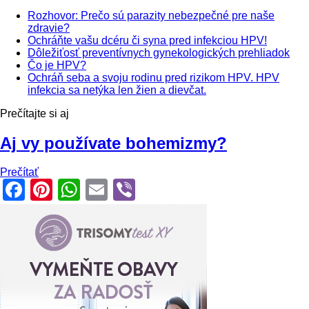
Rozhovor: Prečo sú parazity nebezpečné pre naše
zdravie?
Ochráňte vašu dcéru či syna pred infekciou HPV!
Dôležiťosť preventívnych gynekologických prehliadok
Čo je HPV?
Ochráň seba a svoju rodinu pred rizikom HPV. HPV
infekcia sa netýka len žien a dievčat.
Prečítajte si aj
Aj vy používate bohemizmy?
Prečítať
Facebook
Pinterest
WhatsApp
Email
Viber