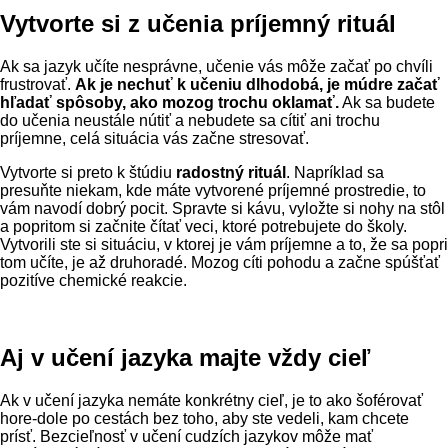
Vytvorte si z učenia príjemný rituál
Ak sa jazyk učíte nesprávne, učenie vás môže začať po chvíli
frustrovať.
Ak je nechuť k učeniu dlhodobá, je múdre začať
hľadať spôsoby, ako mozog trochu oklamať.
Ak sa budete
do učenia neustále nútiť a nebudete sa cítiť ani trochu
príjemne, celá situácia vás začne stresovať.
Vytvorte si preto k štúdiu
radostný rituál
. Napríklad sa
presuňte niekam, kde máte vytvorené príjemné prostredie, to
vám navodí dobrý pocit. Spravte si kávu, vyložte si nohy na stôl
a popritom si začnite čítať veci, ktoré potrebujete do školy.
Vytvorili ste si situáciu, v ktorej je vám príjemne a to, že sa popri
tom učíte, je až druhoradé. Mozog cíti pohodu a začne spúšťať
pozitíve chemické reakcie.
Aj v učení jazyka majte vždy cieľ
Ak v učení jazyka nemáte konkrétny cieľ, je to ako šoférovať
hore-dole po cestách bez toho, aby ste vedeli, kam chcete
prísť. Bezcieľnosť v učení cudzích jazykov môže mať