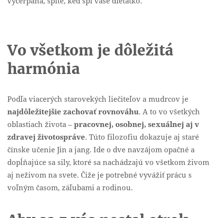
vyčerpaná, spite, keď spí vaše dieťatko.
Vo všetkom je dôležitá
harmónia
Podľa viacerých starovekých liečiteľov a mudrcov je
najdôležitejšie zachovať rovnováhu
. A to vo všetkých
oblastiach života –
pracovnej, osobnej, sexuálnej aj v
zdravej životospráve
. Túto filozofiu dokazuje aj staré
čínske učenie Jin a jang. Ide o dve navzájom opačné a
dopĺňajúce sa sily, ktoré sa nachádzajú vo všetkom živom
aj neživom na svete. Čiže je potrebné vyvážiť prácu s
voľným časom, záľubami a rodinou.