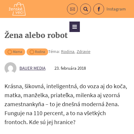
Instagram
Prihlásiť sa do newslettra
Vyhľadávanie
Facebook
Menu
Žena alebo robot
Téma:
Rodina
,
Zdravie
Mama
Rodina
BAUER MEDIA
23. februára 2018
Krásna, šikovná, inteligentná, do voza aj do koča,
matka, manželka, priateľka, milenka aj vzorná
zamestnankyňa – to je dnešná moderná žena.
Funguje na 110 percent, a to na všetkých
frontoch. Kde sú jej hranice?