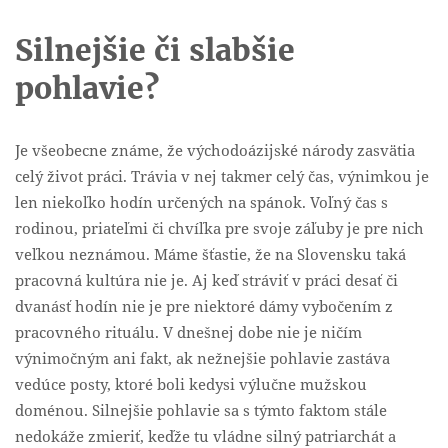
Silnejšie či slabšie
pohlavie?
Je všeobecne známe, že východoázijské národy zasvätia
celý život práci. Trávia v nej takmer celý čas, výnimkou je
len niekoľko hodín určených na spánok. Voľný čas s
rodinou, priateľmi či chvíľka pre svoje záľuby je pre nich
veľkou neznámou. Máme šťastie, že na Slovensku taká
pracovná kultúra nie je. Aj keď stráviť v práci desať či
dvanásť hodín nie je pre niektoré dámy vybočením z
pracovného rituálu. V dnešnej dobe nie je ničím
výnimočným ani fakt, ak nežnejšie pohlavie zastáva
vedúce posty, ktoré boli kedysi výlučne mužskou
doménou. Silnejšie pohlavie sa s týmto faktom stále
nedokáže zmieriť, keďže tu vládne silný patriarchát a