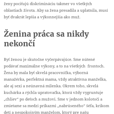
ženy pociťujú diskrimináciu takmer vo všetkých
oblastiach života. Aby sa žena presadila a uplatnila, musí
byť dvakrát lepšia a výkonnejšia ako muž.
Ženina práca sa nikdy
nekončí
Byť ženou je skutočne vyčerpávajúce. Sme nútené
podávať maximálne výkony, a to na všetkých frontoch.
Žena by mala byť skvelá pracovníčka, výborná
manažérka, perfektná mama, vždy atraktívna manželka,
ale aj sexi a neúnavná milenka. Okrem toho, skvelá
kuchárka a rýchla upratovačka, ktorá vždy vygruntuje
„chliev“ po deťoch a mužovi. Sme v jednom kolotoči a
zmietame sa medzi príkazmi „nabrúseného“ šéfa, krikom
detí a nespokojným manželom, ktorý pre našu