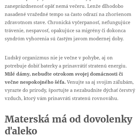
zaneprázdnenosť opäť nemá večeru. Lenže dlhodobo
nasadené vražedné tempo sa často odrazí na zhoršenom
zdravotnom stave. Chronická vyčerpanosť, nefungujúce
trávenie, nespavosť, opakujúce sa migrény či dokonca
syndróm vyhorenia sú častým javom modernej doby.
Ľudský organizmus nie je večne v pohybe, aj on
potrebuje dobiť baterky a prinavrátiť stratenú energiu.
Milé dámy, nebuďte otrokom svojej domácnosti či
večne nespokojného šéfa.
Venujte sa aj svojim záľubám,
vyrazte do prírody, športujte a nezabudnite dýchať čerstvý
vzduch, ktorý vám prinavráti stratenú rovnováhu.
Materská má od dovolenky
ďaleko