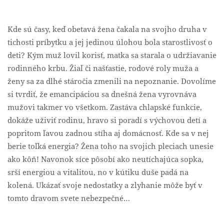
Kde sú časy, keď obetavá žena čakala na svojho druha v
tichosti príbytku a jej jedinou úlohou bola starostlivosť o
deti? Kým muž lovil korisť, matka sa starala o udržiavanie
rodinného krbu. Žiaľ či našťastie, rodové roly muža a
ženy sa za dlhé stáročia zmenili na nepoznanie. Dovolíme
si tvrdiť, že emancipáciou sa dnešná žena vyrovnáva
mužovi takmer vo všetkom. Zastáva chlapské funkcie,
dokáže uživiť rodinu, hravo si poradí s výchovou detí a
popritom ľavou zadnou stíha aj domácnosť. Kde sa v nej
berie toľká energia? Žena toho na svojich pleciach unesie
ako kôň! Navonok síce pôsobí ako neutíchajúca sopka,
srší energiou a vitalitou, no v kútiku duše padá na
kolená. Ukázať svoje nedostatky a zlyhanie môže byť v
tomto dravom svete nebezpečné…