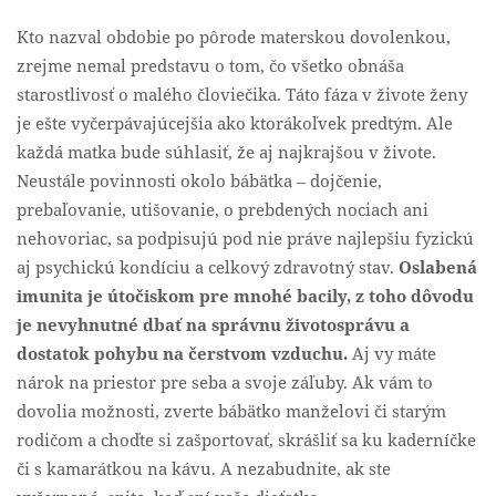
Kto nazval obdobie po pôrode materskou dovolenkou,
zrejme nemal predstavu o tom, čo všetko obnáša
starostlivosť o malého človiečika. Táto fáza v živote ženy
je ešte vyčerpávajúcejšia ako ktorákoľvek predtým. Ale
každá matka bude súhlasiť, že aj najkrajšou v živote.
Neustále povinnosti okolo bábätka – dojčenie,
prebaľovanie, utišovanie, o prebdených nociach ani
nehovoriac, sa podpisujú pod nie práve najlepšiu fyzickú
aj psychickú kondíciu a celkový zdravotný stav.
Oslabená
imunita je útočiskom pre mnohé bacily, z toho dôvodu
je nevyhnutné dbať na správnu životosprávu a
dostatok pohybu na čerstvom vzduchu.
Aj vy máte
nárok na priestor pre seba a svoje záľuby. Ak vám to
dovolia možnosti, zverte bábätko manželovi či starým
rodičom a choďte si zašportovať, skrášliť sa ku kaderníčke
či s kamarátkou na kávu. A nezabudnite, ak ste