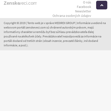
O nás
H
Facebook
Newsletter
Ochrana osobných údajov
Copyright © 2019 | Tento web je v správe MEDIREX GROUP | Informácie uvedené na
webovom portáli zenskeveci.com sú chránené autorským právom, majú
informatívny charakter a nemôžu byť bez súhlasu prevádzkovateľa ďalej
používané na akékoľvek účely. Prevádzkovateľ nezodpovedá za informácie na
portáli dodané od tretích strán (obsah inzercie, prevzaté články, iné dodané
informácie, a pod.).