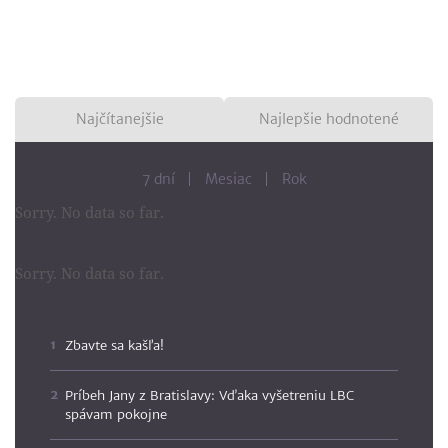
Najčítanejšie
Najlepšie hodnotené
7 dní
Mesiac
Rok
Sorry. No data so far.
Sorry. No data so far.
Zbavte sa kašľa!
Príbeh Jany z Bratislavy: Vďaka vyšetreniu LBC
spávam pokojne