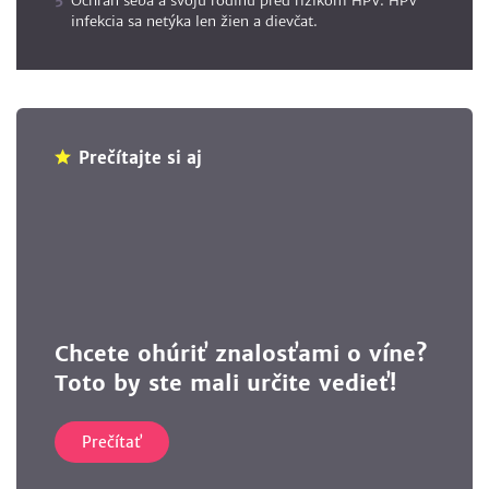
Ochráň seba a svoju rodinu pred rizikom HPV. HPV
infekcia sa netýka len žien a dievčat.
Prečítajte si aj
Chcete ohúriť znalosťami o víne?
Toto by ste mali určite vedieť!
Prečítať