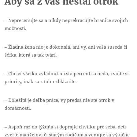
Aby sa z vás nestal otrok
– Nepreceňujte sa a nikdy neprekračujte hranice svojich
možností.
– Žiadna žena nie je dokonalá, ani vy, ani vaša suseda či
šéfka, ktorá sa tak tvári.
– Chcieť všetko zvládnuť na sto percent sa nedá, zvoľte si
priority, inak sa z toho zbláznite.
– Dôležitá je deľba práce, vy predsa nie ste otrok v
domácnosti.
– Aspoň raz do týždňa si doprajte chvíľku pre seba, deti
zverte manželovi či starým rodičom a venujte sa výlučne