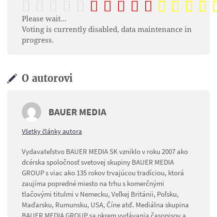
Please wait...
Voting is currently disabled, data maintenance in
progress.
O autorovi
BAUER MEDIA
Všetky články autora
Vydavateľstvo BAUER MEDIA SK vzniklo v roku 2007 ako
dcérska spoločnosť svetovej skupiny BAUER MEDIA
GROUP s viac ako 135 rokov trvajúcou tradíciou, ktorá
zaujíma popredné miesto na trhu s komerčnými
tlačovými titulmi v Nemecku, Veľkej Británii, Poľsku,
Maďarsku, Rumunsku, USA, Číne atď. Mediálna skupina
BAUER MEDIA GROUP sa okrem vydávania časopisov a