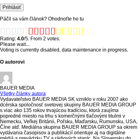
Páčil sa vám článok? Ohodnoťte ho tu
Rating:
4.0
/5. From 2 votes.
Please wait...
Voting is currently disabled, data maintenance in progress.
O autorovi
BAUER MEDIA
Všetky články autora
Vydavateľstvo BAUER MEDIA SK vzniklo v roku 2007 ako
dcérska spoločnosť svetovej skupiny BAUER MEDIA GROUP
s viac ako 135 rokov trvajúcou tradíciou, ktorá zaujíma
popredné miesto na trhu s komerčnými tlačovými titulmi v
Nemecku, Veľkej Británii, Poľsku, Maďarsku, Rumunsku, USA,
Číne atď. Mediálna skupina BAUER MEDIA GROUP sa okrem
vydávania časopisov a publikácií orientuje aj na digitálne
médiá a prevádzku TV a rádiových staníc. Na Slovensku do