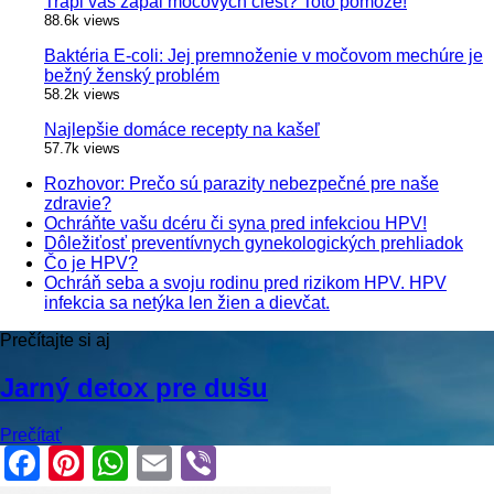
Trápi vás zápal močových ciest? Toto pomôže!
88.6k views
Baktéria E-coli: Jej premnoženie v močovom mechúre je
bežný ženský problém
58.2k views
Najlepšie domáce recepty na kašeľ
57.7k views
Rozhovor: Prečo sú parazity nebezpečné pre naše
zdravie?
Ochráňte vašu dcéru či syna pred infekciou HPV!
Dôležiťosť preventívnych gynekologických prehliadok
Čo je HPV?
Ochráň seba a svoju rodinu pred rizikom HPV. HPV
infekcia sa netýka len žien a dievčat.
Prečítajte si aj
Jarný detox pre dušu
Prečítať
Facebook
Pinterest
WhatsApp
Email
Viber