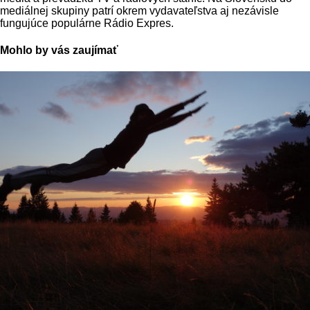
mediálnej skupiny patrí okrem vydavateľstva aj nezávisle
fungujúce populárne Rádio Expres.
Mohlo by vás zaujímať