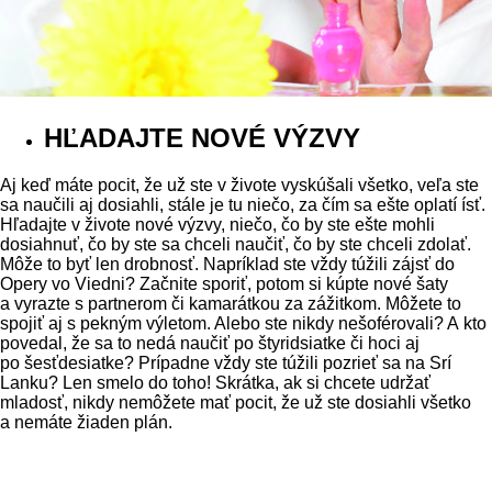
HĽADAJTE NOVÉ VÝZVY
Aj keď máte pocit, že už ste v živote vyskúšali všetko, veľa ste
sa naučili aj dosiahli, stále je tu niečo, za čím sa ešte oplatí ísť.
Hľadajte v živote nové výzvy, niečo, čo by ste ešte mohli
dosiahnuť, čo by ste sa chceli naučiť, čo by ste chceli zdolať.
Môže to byť len drobnosť. Napríklad ste vždy túžili zájsť do
Opery vo Viedni? Začnite sporiť, potom si kúpte nové šaty
a vyrazte s partnerom či kamarátkou za zážitkom. Môžete to
spojiť aj s pekným výletom. Alebo ste nikdy nešoférovali? A kto
povedal, že sa to nedá naučiť po štyridsiatke či hoci aj
po šesťdesiatke? Prípadne vždy ste túžili pozrieť sa na Srí
Lanku? Len smelo do toho! Skrátka, ak si chcete udržať
mladosť, nikdy nemôžete mať pocit, že už ste dosiahli všetko
a nemáte žiaden plán.