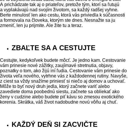
A prichádzate tak aj o priateľov, pretože tým, ktorí sa ľutujú
a vyplakávajú nad svojím životom, sa každý radšej vyhne.
Berte minulosť len ako cestu, ktorá vás priviedla k súčasnosti
a formovala na človeka, ktorým ste dnes. Nesnažte sa ju
zmeniť, len ju prijmite. Ale žite tu a teraz.
ZBAĽTE SA A CESTUJTE
Cestujte, kedykoľvek budete môcť. Je jedno kam. Cestovanie
vám prinesie nové zážitky, zaujímavé stretnutia, objavy,
poznatky o tom, ako žijú iní ľudia. Cestovanie vám prinesie do
života veľa nového, vytrhne vás z každodennej rutiny. Navyše,
z ciest sa vždy snažíme priniesť si niečo aj domov a uchovať.
Môže to byť nový druh jedla, ktorý začnete variť alebo
zavediete doma poobednú siestu, začnete sa obliekať ako
ženy v cudzine alebo budete piť kávu so zmesou exotického
korenia. Skrátka, váš život nadobudne novú vôňu aj chuť.
KAŽDÝ DEŇ SI ZACVIČTE