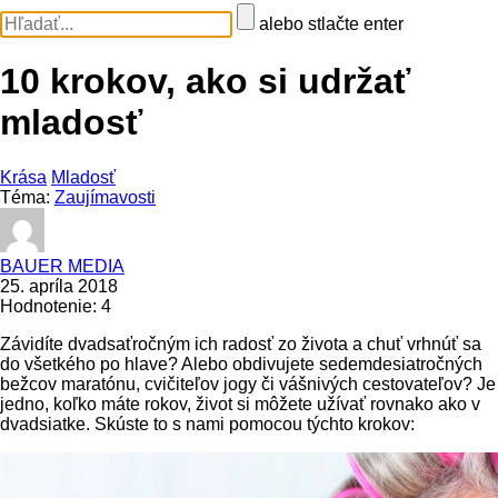
alebo stlačte enter
10 krokov, ako si udržať
mladosť
Krása
Mladosť
Téma:
Zaujímavosti
BAUER MEDIA
25. apríla 2018
Hodnotenie: 4
Závidíte dvadsaťročným ich radosť zo života a chuť vrhnúť sa
do všetkého po hlave? Alebo obdivujete sedemdesiatročných
bežcov maratónu, cvičiteľov jogy či vášnivých cestovateľov? Je
jedno, koľko máte rokov, život si môžete užívať rovnako ako v
dvadsiatke. Skúste to s nami pomocou týchto krokov: