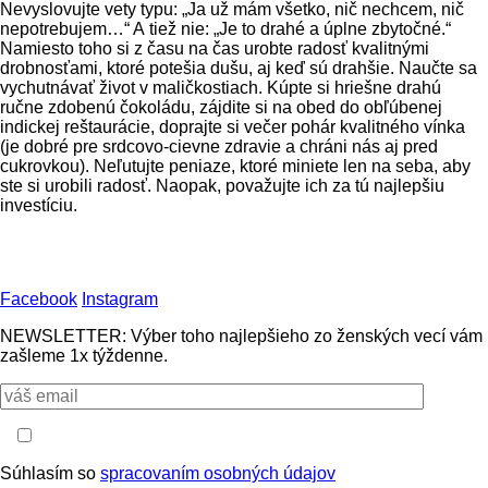
Nevyslovujte vety typu: „Ja už mám všetko, nič nechcem, nič
nepotrebujem…“ A tiež nie: „Je to drahé a úplne zbytočné.“
Namiesto toho si z času na čas urobte radosť kvalitnými
drobnosťami, ktoré potešia dušu, aj keď sú drahšie. Naučte sa
vychutnávať život v maličkostiach. Kúpte si hriešne drahú
ručne zdobenú čokoládu, zájdite si na obed do obľúbenej
indickej reštaurácie, doprajte si večer pohár kvalitného vínka
(je dobré pre srdcovo-cievne zdravie a chráni nás aj pred
cukrovkou). Neľutujte peniaze, ktoré miniete len na seba, aby
ste si urobili radosť. Naopak, považujte ich za tú najlepšiu
investíciu.
Facebook
Instagram
NEWSLETTER: Výber toho najlepšieho zo ženských vecí vám
zašleme 1x týždenne.
Súhlasím so
spracovaním osobných údajov