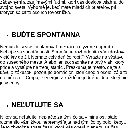
zábavnými a zaujímavými ľuďmi, ktorí vás doslova vtiahnu do
svojho sveta. Výborné je, keď máte mladších priateľov, pri
ktorých sa cítite ako ich rovesníčka.
BUĎTE SPONTÁNNA
Nemusíte si všetko plánovať mesiace či týždne dopredu.
Nebojte sa spontánnosti. Spontánne rozhodnutia vám doslova
vlejú krv do žíl. Nemáte celý deň čo robiť? Vyrazte na výstavu
do susedného mesta. Alebo len tak sadnite na prvý vlak, ktorý
príde a vystúpte na tretej stanici. Preskúmajte mesto, dajte si
kávu a zákusok, pozorujte domácich, ktorí chodia okolo, zájdite
do múzea… Čerpajte energiu z každého jedného dňa, ktorý nie
je všedný.
NEĽUTUJTE SA
Nikdy sa neľutujte, neplačte za tým, čo sa v minulosti stalo
a zmenilo vám život, nepremýšľajte nad tým, čo by bolo, keby…
Je to zbytočná strata času, ktorá vás oberá o energiu a čas.