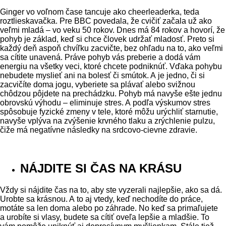
Ginger vo voľnom čase tancuje ako cheerleaderka, teda
roztlieskavačka. Pre BBC povedala, že cvičiť začala už ako
veľmi mladá – vo veku 50 rokov. Dnes má 84 rokov a hovorí, že
pohyb je základ, keď si chce človek udržať mladosť. Preto si
každý deň aspoň chvíľku zacvičte, bez ohľadu na to, ako veľmi
sa cítite unavená. Práve pohyb vás preberie a dodá vám
energiu na všetky veci, ktoré chcete podniknúť. Vďaka pohybu
nebudete myslieť ani na bolesť či smútok. A je jedno, či si
zacvičíte doma jogu, vyberiete sa plávať alebo svižnou
chôdzou pôjdete na prechádzku. Pohyb má navyše ešte jednu
obrovskú výhodu – eliminuje stres. A podľa výskumov stres
spôsobuje fyzické zmeny v tele, ktoré môžu urýchliť starnutie,
navyše vplýva na zvýšenie krvného tlaku a zrýchlenie pulzu,
čiže má negatívne následky na srdcovo-cievne zdravie.
NÁJDITE SI ČAS NA KRÁSU
Vždy si nájdite čas na to, aby ste vyzerali najlepšie, ako sa dá.
Urobte sa krásnou. A to aj vtedy, keď nechodíte do práce,
motáte sa len doma alebo po záhrade. No keď sa primaľujete
a urobíte si vlasy, budete sa cítiť oveľa lepšie a mladšie. To