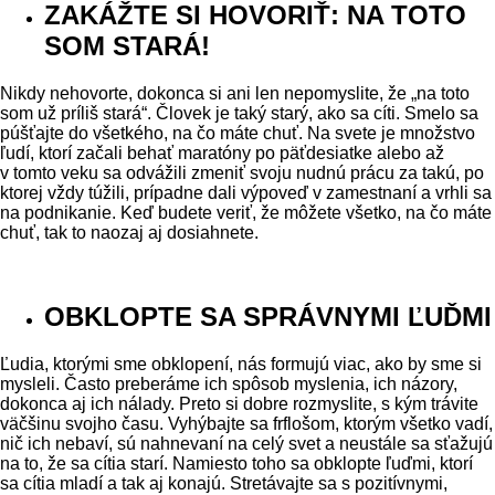
ZAKÁŽTE SI HOVORIŤ: NA TOTO
SOM STARÁ!
Nikdy nehovorte, dokonca si ani len nepomyslite, že „na toto
som už príliš stará“. Človek je taký starý, ako sa cíti. Smelo sa
púšťajte do všetkého, na čo máte chuť. Na svete je množstvo
ľudí, ktorí začali behať maratóny po päťdesiatke alebo až
v tomto veku sa odvážili zmeniť svoju nudnú prácu za takú, po
ktorej vždy túžili, prípadne dali výpoveď v zamestnaní a vrhli sa
na podnikanie. Keď budete veriť, že môžete všetko, na čo máte
chuť, tak to naozaj aj dosiahnete.
OBKLOPTE SA SPRÁVNYMI ĽUĎMI
Ľudia, ktorými sme obklopení, nás formujú viac, ako by sme si
mysleli. Často preberáme ich spôsob myslenia, ich názory,
dokonca aj ich nálady. Preto si dobre rozmyslite, s kým trávite
väčšinu svojho času. Vyhýbajte sa frflošom, ktorým všetko vadí,
nič ich nebaví, sú nahnevaní na celý svet a neustále sa sťažujú
na to, že sa cítia starí. Namiesto toho sa obklopte ľuďmi, ktorí
sa cítia mladí a tak aj konajú. Stretávajte sa s pozitívnymi,