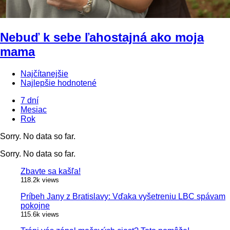
Nebuď k sebe ľahostajná ako moja
mama
Najčítanejšie
Najlepšie hodnotené
7 dní
Mesiac
Rok
Sorry. No data so far.
Sorry. No data so far.
Zbavte sa kašľa!
118.2k views
Príbeh Jany z Bratislavy: Vďaka vyšetreniu LBC spávam
pokojne
115.6k views