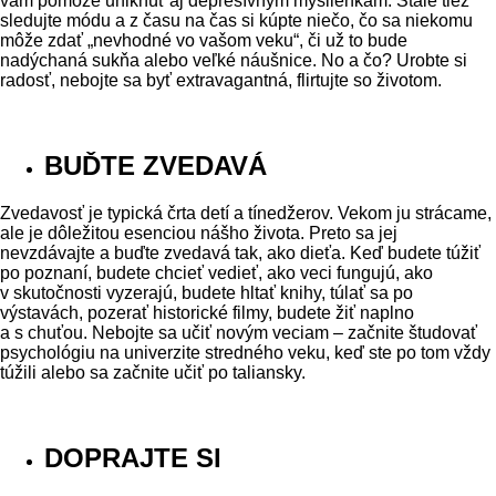
vám pomôže uniknúť aj depresívnym myšlienkam. Stále tiež
sledujte módu a z času na čas si kúpte niečo, čo sa niekomu
môže zdať „nevhodné vo vašom veku“, či už to bude
nadýchaná sukňa alebo veľké náušnice. No a čo? Urobte si
radosť, nebojte sa byť extravagantná, flirtujte so životom.
BUĎTE ZVEDAVÁ
Zvedavosť je typická črta detí a tínedžerov. Vekom ju strácame,
ale je dôležitou esenciou nášho života. Preto sa jej
nevzdávajte a buďte zvedavá tak, ako dieťa. Keď budete túžiť
po poznaní, budete chcieť vedieť, ako veci fungujú, ako
v skutočnosti vyzerajú, budete hltať knihy, túlať sa po
výstavách, pozerať historické filmy, budete žiť naplno
a s chuťou. Nebojte sa učiť novým veciam – začnite študovať
psychológiu na univerzite stredného veku, keď ste po tom vždy
túžili alebo sa začnite učiť po taliansky.
DOPRAJTE SI