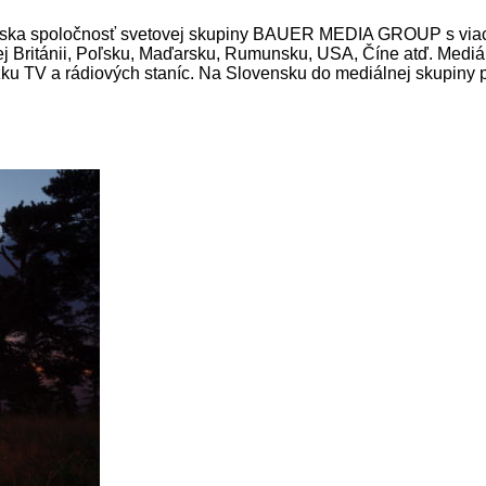
ka spoločnosť svetovej skupiny BAUER MEDIA GROUP s viac ak
eľkej Británii, Poľsku, Maďarsku, Rumunsku, USA, Číne atď. 
dzku TV a rádiových staníc. Na Slovensku do mediálnej skupiny 