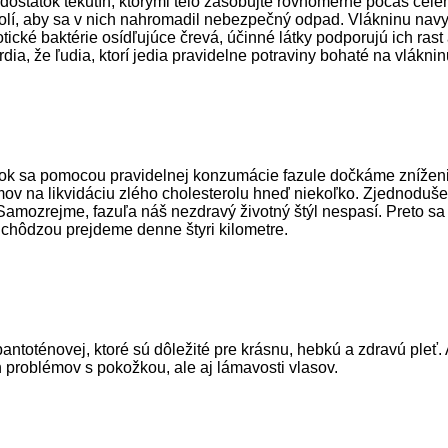
 dostatok tekutín, ktorými telo zásobujte rovnomerne počas celé
lí, aby sa v nich nahromadil nebezpečný odpad. Vlákninu navyše
otické baktérie osídľujúce črevá, účinné látky podporujú ich ras
ia, že ľudia, ktorí jedia pravidelne potraviny bohaté na vlákni
tok sa pomocou pravidelnej konzumácie fazule dočkáme zníženia
v na likvidáciu zlého cholesterolu hneď niekoľko. Zjednodušen
. Samozrejme, fazuľa náš nezdravý životný štýl nespasí. Preto s
 chôdzou prejdeme denne štyri kilometre.
toténovej, ktoré sú dôležité pre krásnu, hebkú a zdravú pleť.
n problémov s pokožkou, ale aj lámavosti vlasov.