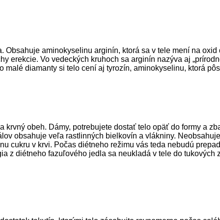
a. Obsahuje aminokyselinu arginín, ktorá sa v tele mení na oxid
chy erekcie. Vo vedeckých kruhoch sa arginín nazýva aj „prírodn
 malé diamanty si telo cení aj tyrozín, aminokyselinu, ktorá pô
 a krvný obeh. Dámy, potrebujete dostať telo opäť do formy a z
lov obsahuje veľa rastlinných bielkovín a vlákniny. Neobsahuje
u cukru v krvi. Počas diétneho režimu vás teda nebudú prepadá
a z diétneho fazuľového jedla sa neukladá v tele do tukových z