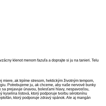
vzácny klenot menom fazuľa a doprajte si ju na tanieri. Telu
ej miere, ak trpíme stresom, hektickým životným tempom,
ergiu. Potrebujeme ju, ak chceme, aby naše nervové bunky
k sa prejavuje únavou, bolesťami hlavy, nespavosťou,
yselina listová, ktorý podporuje tvorbu sérotonínu
yptofán, ktorý podporuje zdravý spánok. Ale aj mangán