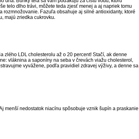
ho dňa. Bunky tela sa vám poďakujú za čistú vodu, ktorú
 telo dlho trávi, môžete teda zjesť menej a aj napriek tomu
t a rozmnožovanie. Fazuľa obsahuje aj silné antioxidanty, ktoré
nu, majú zriedka cukrovku.
 zlého LDL cholesterolu až o 20 percent! Stačí, ak denne
e: vláknina a saponíny na seba v črevách viažu cholesterol,
a stravujme vyvážene, podľa pravidiel zdravej výživy, a denne sa
 Aj menší nedostatok niacínu spôsobuje vznik šupín a praskanie