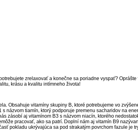
y potrebujete zrelaxovať a konečne sa poriadne vyspať? Oprášte 
itu, krásu a kvalitu intímneho života!
ela. Obsahuje vitamíny skupiny B, ktoré potrebujeme vo zvýšen
 B1 s názvom tiamín, ktorý podporuje premenu sacharidov na en
nás zásobí aj vitamínom B3 s názvom niacín, ktorého nedostato
e pracovať, ako sa patrí. Doplní nám aj vitamín B9 nazývaný k
časť pokladu ukrývajúca sa pod strakatým povrchom fazule je tr