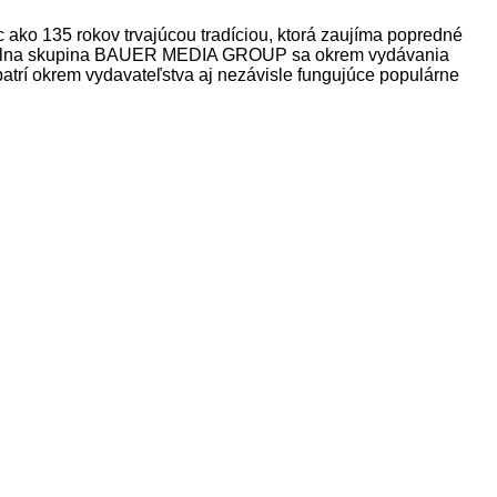
o 135 rokov trvajúcou tradíciou, ktorá zaujíma popredné
Mediálna skupina BAUER MEDIA GROUP sa okrem vydávania
patrí okrem vydavateľstva aj nezávisle fungujúce populárne