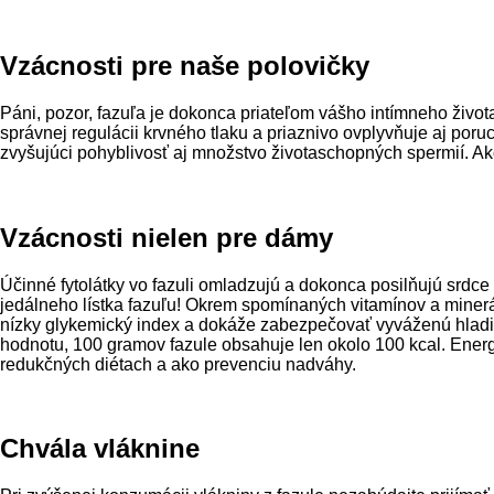
Vzácnosti pre naše polovičky
Páni, pozor, fazuľa je dokonca priateľom vášho intímneho život
správnej regulácii krvného tlaku a priaznivo ovplyvňuje aj poru
zvyšujúci pohyblivosť aj množstvo životaschopných spermií. Ako
Vzácnosti nielen pre dámy
Účinné fytolátky vo fazuli omladzujú a dokonca posilňujú srdce
jedálneho lístka fazuľu! Okrem spomínaných vitamínov a minerá
nízky glykemický index a dokáže zabezpečovať vyváženú hladin
hodnotu, 100 gramov fazule obsahuje len okolo 100 kcal. Energi
redukčných diétach a ako prevenciu nadváhy.
Chvála vláknine