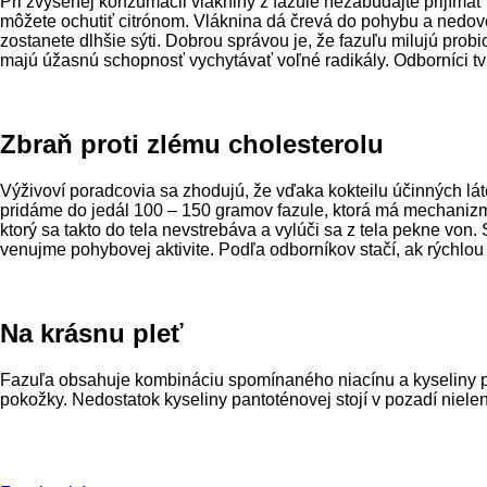
Pri zvýšenej konzumácii vlákniny z fazule nezabúdajte prijímať
môžete ochutiť citrónom. Vláknina dá črevá do pohybu a nedovo
zostanete dlhšie sýti. Dobrou správou je, že fazuľu milujú probi
majú úžasnú schopnosť vychytávať voľné radikály. Odborníci tvrd
Zbraň proti zlému cholesterolu
Výživoví poradcovia sa zhodujú, že vďaka kokteilu účinných lá
pridáme do jedál 100 – 150 gramov fazule, ktorá má mechanizmo
ktorý sa takto do tela nevstrebáva a vylúči sa z tela pekne von
venujme pohybovej aktivite. Podľa odborníkov stačí, ak rýchlou
Na krásnu pleť
Fazuľa obsahuje kombináciu spomínaného niacínu a kyseliny pan
pokožky. Nedostatok kyseliny pantoténovej stojí v pozadí niele