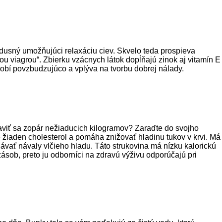
 dusný umožňujúci relaxáciu ciev. Skvelo teda prospieva
ou viagrou“. Zbierku vzácnych látok dopĺňajú zinok aj vitamín E
sobí povzbudzujúco a vplýva na tvorbu dobrej nálady.
baviť sa zopár nežiaducich kilogramov? Zaraďte do svojho
 žiaden cholesterol a pomáha znižovať hladinu tukov v krvi. Má
vať návaly vlčieho hladu. Táto strukovina má nízku kalorickú
ásob, preto ju odborníci na zdravú výživu odporúčajú pri