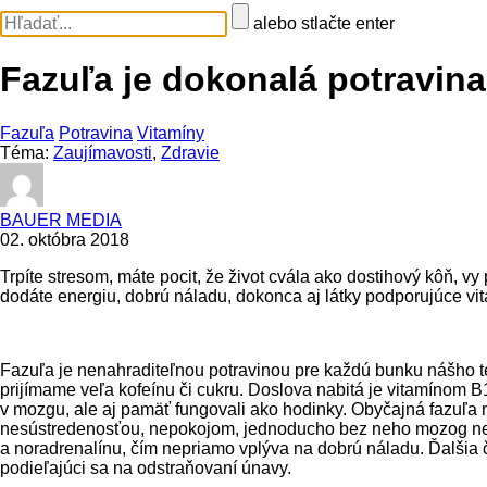
alebo stlačte enter
Fazuľa je dokonalá potravina
Fazuľa
Potravina
Vitamíny
Téma:
Zaujímavosti
,
Zdravie
BAUER MEDIA
02. októbra 2018
Trpíte stresom, máte pocit, že život cvála ako dostihový kôň, v
dodáte energiu, dobrú náladu, dokonca aj látky podporujúce vital
Fazuľa je nenahraditeľnou potravinou pre každú bunku nášho t
prijímame veľa kofeínu či cukru. Doslova nabitá je vitamínom
v mozgu, ale aj pamäť fungovali ako hodinky. Obyčajná fazuľa 
nesústredenosťou, nepokojom, jednoducho bez neho mozog nemôž
a noradrenalínu, čím nepriamo vplýva na dobrú náladu. Ďalšia 
podieľajúci sa na odstraňovaní únavy.