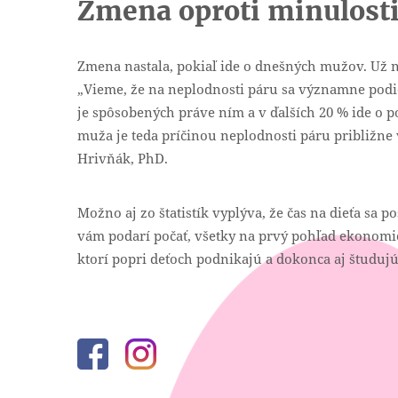
Zmena oproti minulost
Zmena nastala, pokiaľ ide o dnešných mužov. Už 
„Vieme, že na neplodnosti páru sa významne podie
je spôsobených práve ním a v ďalších 20 % ide o p
muža je teda príčinou neplodnosti páru približne
Hrivňák, PhD.
Možno aj zo štatistík vyplýva, že čas na dieťa sa 
vám podarí počať, všetky na prvý pohľad ekonomic
ktorí popri deťoch podnikajú a dokonca aj študujú
Facebook
Instagram