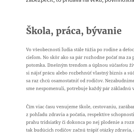
Škola, práca, bývanie
Vo všeobecnosti ľudia stále túžia po rodine a deť
cieľom. No skôr ako sa pár rozhodne počať ma za 
potomka. Dnešným trendom a úplnou súčasťou život
si nájsť prácu alebo rozbehnúť vlastný biznis a súč
sa raz chcú osamostatniť od rodičov. Nezabudnime 
sme nespomenuli, potrebuje každý pár základnú ve
Čím viac času venujeme škole, cestovaniu, zarába
z pohľadu zdravia a počatia, respektíve schopnost
prahu tridsiatky či dokonca po nej plodenie a ro
tak budúcich rodičov začnú trápiť otázky zdravia, 