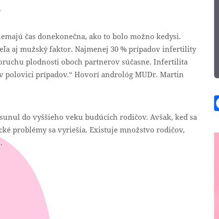
i
nemajú čas donekonečna, ako to bolo možno kedysi.
ľa aj mužský faktor. Najmenej 30 % prípadov infertility
oruchu plodnosti oboch partnerov súčasne. Infertilita
 v polovici prípadov.“ Hovorí andrológ MUDr. Martin
posunul do vyššieho veku budúcich rodičov. Avšak, keď sa
ké problémy sa vyriešia. Existuje množstvo rodičov,
.