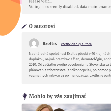
Please wait...
Voting is currently disabled, data maintenance
O autorovi
Exeltis
Všetky články autora
Nadnárodná spoločnosť Exeltis pôsobí v 40 krajinách s
doplnkov, najmä pre zdravie žien, dermatológiu, endok
2010. Od začiatku svojho pôsobenia na Slovensku sa š
plánovania tehotenstva (antikoncepcia), po pomoc pri 
vaginálnych infekcií až po menopauzu. Exeltis je part
Mohlo by vás zaujímať