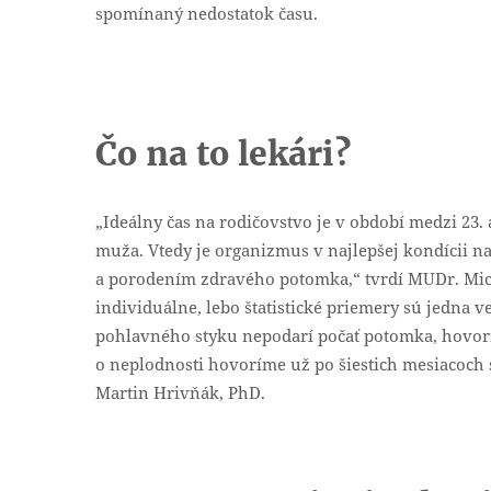
spomínaný nedostatok času.
Čo na to lekári?
„Ideálny čas na rodičovstvo je v období medzi 23. 
muža. Vtedy je organizmus v najlepšej kondícii na
a porodením zdravého potomka,“ tvrdí MUDr. Mic
individuálne, lebo štatistické priemery sú jedna 
pohlavného styku nepodarí počať potomka, hovorí
o neplodnosti hovoríme už po šiestich mesiacoch
Martin Hrivňák, PhD.