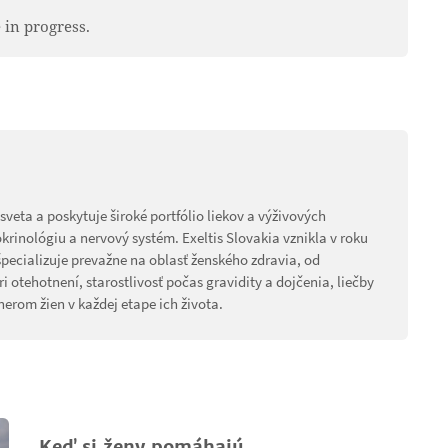
 in progress.
veta a poskytuje široké portfólio liekov a výživových
rinológiu a nervový systém. Exeltis Slovakia vznikla v roku
pecializuje prevažne na oblasť ženského zdravia, od
otehotnení, starostlivosť počas gravidity a dojčenia, liečby
nerom žien v každej etape ich života.
Keď si ženy pomáhajú