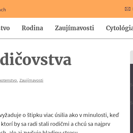
ach
tvo
Rodina
Zaujímavosti
Cytológi
dičovstva
hotenstvo
,
Zaujímavosti
S
S
vyžaduje o štipku viac úsilia ako v minulosti, keď
torí by sa radi stali rodičmi a chcú sa najprv
h, ale aj zvyšuje hladinu stresu.