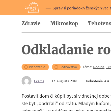
Sprav si poriadok v ženských veci
Zdravie
Mikroskop
Tehotens
Odkladanie ro
Téma:
Rodina
,
Te
Plánovanie
Rodičovstvo
Exeltis
17. augusta 2018
Hodnotenie: 4.4
Postaviť dom či kúpiť byt si v dnešnej dobe 
ste byt „obdržali“ od štátu. Mladým ľuďom, k
zabezpečiť, to pridáva na veku, povinnostiac