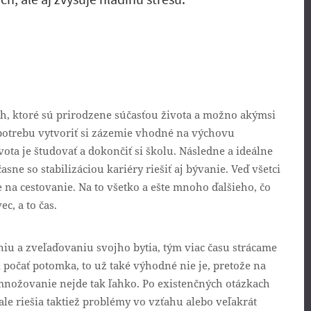
och, ktoré sú prirodzene súčasťou života a možno akýmsi
potrebu vytvoriť si zázemie vhodné na výchovu
a je študovať a dokončiť si školu. Následne a ideálne
asne so stabilizáciou kariéry riešiť aj bývanie. Veď všetci
na cestovanie. Na to všetko a ešte mnoho ďalšieho, čo
c, a to čas.
niu a zveľaďovaniu svojho bytia, tým viac času strácame
i počať potomka, to už také výhodné nie je, pretože na
zmnožovanie nejde tak ľahko. Po existenčných otázkach
ale riešia taktiež problémy vo vzťahu alebo veľakrát