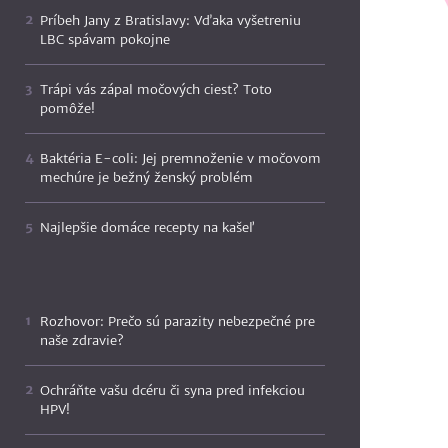
Príbeh Jany z Bratislavy: Vďaka vyšetreniu
LBC spávam pokojne
Trápi vás zápal močových ciest? Toto
pomôže!
Baktéria E-coli: Jej premnoženie v močovom
mechúre je bežný ženský problém
Najlepšie domáce recepty na kašeľ
Rozhovor: Prečo sú parazity nebezpečné pre
naše zdravie?
Ochráňte vašu dcéru či syna pred infekciou
HPV!