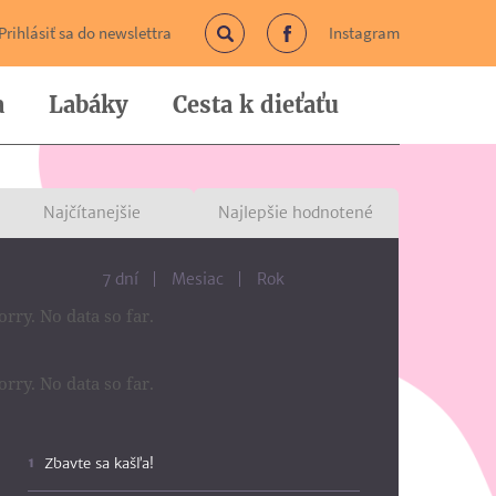
Prihlásiť sa do newslettra
Instagram
Vyhľadávanie
Facebook
a
Labáky
Cesta k dieťaťu
Najčítanejšie
Najlepšie hodnotené
7 dní
Mesiac
Rok
orry. No data so far.
orry. No data so far.
Zbavte sa kašľa!