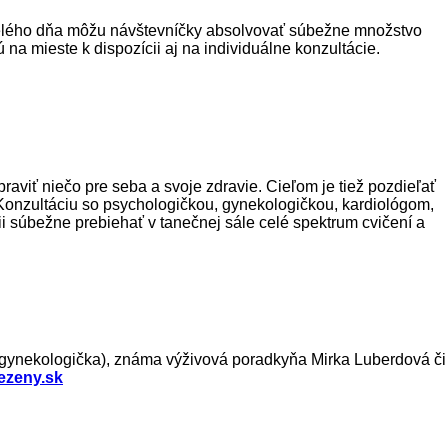
 celého dňa môžu návštevníčky absolvovať súbežne množstvo
 na mieste k dispozícii aj na individuálne konzultácie.
raviť niečo pre seba a svoje zdravie. Cieľom je tiež pozdieľať
 Konzultáciu so psychologičkou, gynekologičkou, kardiológom,
ii súbežne prebiehať v tanečnej sále celé spektrum cvičení a
(gynekologička), známa výživová poradkyňa Mirka Luberdová či
ezeny.sk