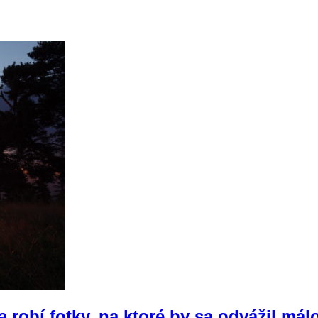
 robí fotky, na ktoré by sa odvážil mál