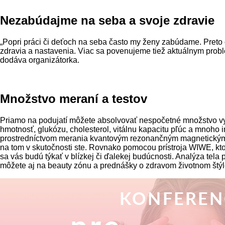
Nezabúdajme na seba a svoje zdravie
„Popri práci či deťoch na seba často my ženy zabúdame. Preto 
zdravia a nastavenia. Viac sa povenujeme tiež aktuálnym problé
dodáva organizátorka.
Množstvo meraní a testov
Priamo na podujatí môžete absolvovať nespočetné množstvo vyše
hmotnosť, glukózu, cholesterol, vitálnu kapacitu pľúc a mnoho
prostredníctvom merania kvantovým rezonančným magnetickým 
na tom v skutočnosti ste. Rovnako pomocou prístroja WIWE, ktor
sa vás budú týkať v blízkej či ďalekej budúcnosti. Analýza tel
môžete aj na beauty zónu a prednášky o zdravom životnom štýl