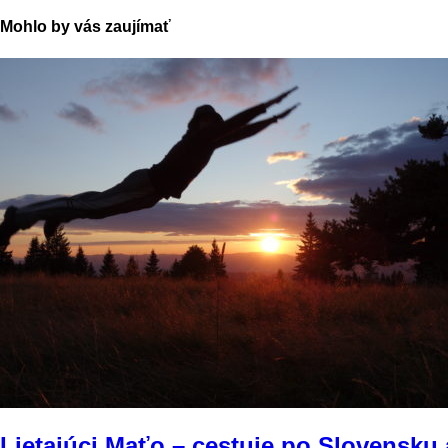
Mohlo by vás zaujímať
Lietajúci Maťo – cestuje po Slovensku a