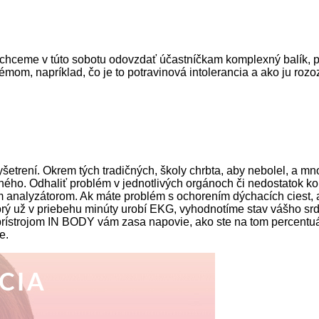
chceme v túto sobotu odovzdať účastníčkam komplexný balík, pr
mom, napríklad, čo je to potravinová intolerancia a ako ju roz
trení. Okrem tých tradičných, školy chrbta, aby nebolel, a mno
 iného. Odhaliť problém v jednotlivých orgánoch či nedostatok 
analyzátorom. Ak máte problém s ochorením dýchacích ciest,
ý už v priebehu minúty urobí EKG, vyhodnotíme stav vášho srdca
a prístrojom IN BODY vám zasa napovie, ako ste na tom percentu
e.