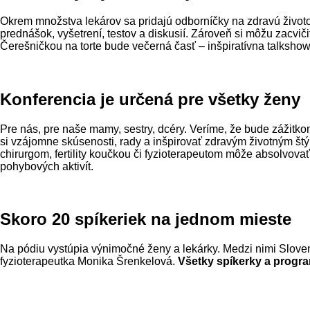
Okrem množstva lekárov sa pridajú odborníčky na zdravú život
prednášok, vyšetrení, testov a diskusií. Zároveň si môžu zacvič
Čerešničkou na torte bude večerná časť – inšpiratívna talksho
Konferencia je určená pre všetky ženy
Pre nás, pre naše mamy, sestry, dcéry. Veríme, že bude zážitko
si vzájomne skúsenosti, rady a inšpirovať zdravým životným št
chirurgom, fertility koučkou či fyzioterapeutom môže absolvova
pohybových aktivít.
Skoro 20 spíkeriek na jednom mieste
Na pódiu vystúpia výnimočné ženy a lekárky. Medzi nimi Slove
fyzioterapeutka Monika Šrenkelová.
Všetky spíkerky a progr