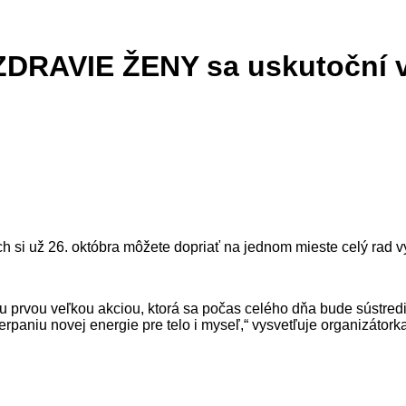
 ZDRAVIE ŽENY sa uskutoční 
h si už 26. októbra môžete dopriať na jednom mieste celý rad vy
u prvou veľkou akciou, ktorá sa počas celého dňa bude sústredi
čerpaniu novej energie pre telo i myseľ,“ vysvetľuje organizátor