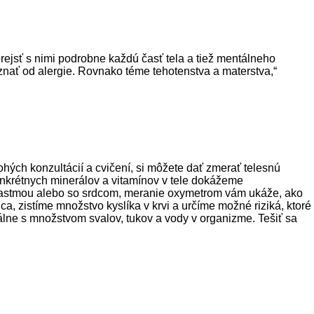
ejsť s nimi podrobne každú časť tela a tiež mentálneho
oznať od alergie. Rovnako téme tehotenstva a materstva,“
hých konzultácií a cvičení, si môžete dať zmerať telesnú
konkrétnych minerálov a vitamínov v tele dokážeme
 astmou alebo so srdcom, meranie oxymetrom vám ukáže, ako
, zistíme množstvo kyslíka v krvi a určíme možné riziká, ktoré
álne s množstvom svalov, tukov a vody v organizme. Tešiť sa