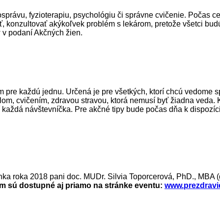
osprávu, fyzioterapiu, psychológiu či správne cvičenie. Počas
iť, konzultovať akýkoľvek problém s lekárom, pretože všetci budú
w v podaní Akčných žien.
m pre každú jednu. Určená je pre všetkých, ktorí chcú vedome sp
ýlom, cvičením, zdravou stravou, ktorá nemusí byť žiadna veda.
ť každá návštevníčka. Pre akčné tipy bude počas dňa k dispozíc
nka roka 2018 pani doc. MUDr. Silvia Toporcerová, PhD., MBA 
am sú dostupné aj priamo na stránke eventu:
www.prezdravi