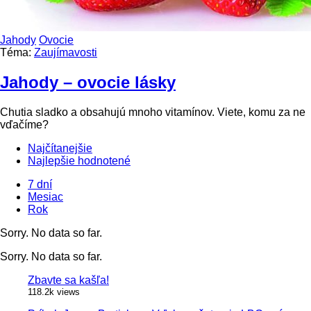
Jahody
Ovocie
Téma:
Zaujímavosti
Jahody – ovocie lásky
Chutia sladko a obsahujú mnoho vitamínov. Viete, komu za ne
vďačíme?
Najčítanejšie
Najlepšie hodnotené
7 dní
Mesiac
Rok
Sorry. No data so far.
Sorry. No data so far.
Zbavte sa kašľa!
118.2k views