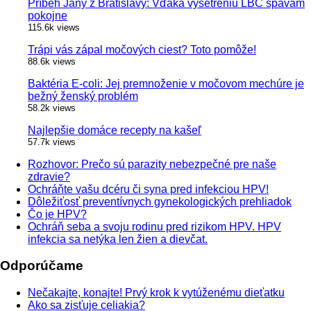
Príbeh Jany z Bratislavy: Vďaka vyšetreniu LBC spávam
pokojne
115.6k views
Trápi vás zápal močových ciest? Toto pomôže!
88.6k views
Baktéria E-coli: Jej premnoženie v močovom mechúre je
bežný ženský problém
58.2k views
Najlepšie domáce recepty na kašeľ
57.7k views
Rozhovor: Prečo sú parazity nebezpečné pre naše
zdravie?
Ochráňte vašu dcéru či syna pred infekciou HPV!
Dôležiťosť preventívnych gynekologických prehliadok
Čo je HPV?
Ochráň seba a svoju rodinu pred rizikom HPV. HPV
infekcia sa netýka len žien a dievčat.
Odporúčame
Nečakajte, konajte! Prvý krok k vytúženému dieťatku
Ako sa zisťuje celiakia?