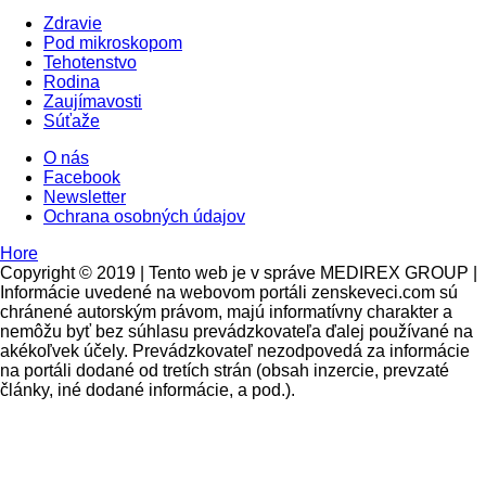
Zdravie
Pod mikroskopom
Tehotenstvo
Rodina
Zaujímavosti
Súťaže
O nás
Facebook
Newsletter
Ochrana osobných údajov
Hore
Copyright © 2019 | Tento web je v správe MEDIREX GROUP |
Informácie uvedené na webovom portáli zenskeveci.com sú
chránené autorským právom, majú informatívny charakter a
nemôžu byť bez súhlasu prevádzkovateľa ďalej používané na
akékoľvek účely. Prevádzkovateľ nezodpovedá za informácie
na portáli dodané od tretích strán (obsah inzercie, prevzaté
články, iné dodané informácie, a pod.).