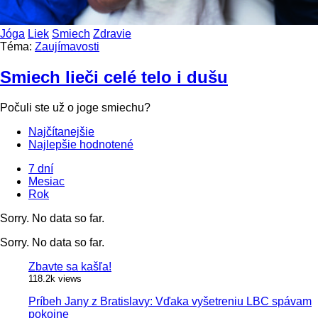
Jóga
Liek
Smiech
Zdravie
Téma:
Zaujímavosti
Smiech lieči celé telo i dušu
Počuli ste už o joge smiechu?
Najčítanejšie
Najlepšie hodnotené
7 dní
Mesiac
Rok
Sorry. No data so far.
Sorry. No data so far.
Zbavte sa kašľa!
118.2k views
Príbeh Jany z Bratislavy: Vďaka vyšetreniu LBC spávam
pokojne