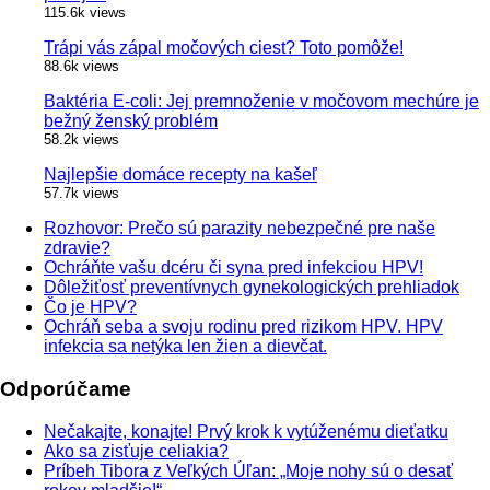
115.6k views
Trápi vás zápal močových ciest? Toto pomôže!
88.6k views
Baktéria E-coli: Jej premnoženie v močovom mechúre je
bežný ženský problém
58.2k views
Najlepšie domáce recepty na kašeľ
57.7k views
Rozhovor: Prečo sú parazity nebezpečné pre naše
zdravie?
Ochráňte vašu dcéru či syna pred infekciou HPV!
Dôležiťosť preventívnych gynekologických prehliadok
Čo je HPV?
Ochráň seba a svoju rodinu pred rizikom HPV. HPV
infekcia sa netýka len žien a dievčat.
Odporúčame
Nečakajte, konajte! Prvý krok k vytúženému dieťatku
Ako sa zisťuje celiakia?
Príbeh Tibora z Veľkých Úľan: „Moje nohy sú o desať