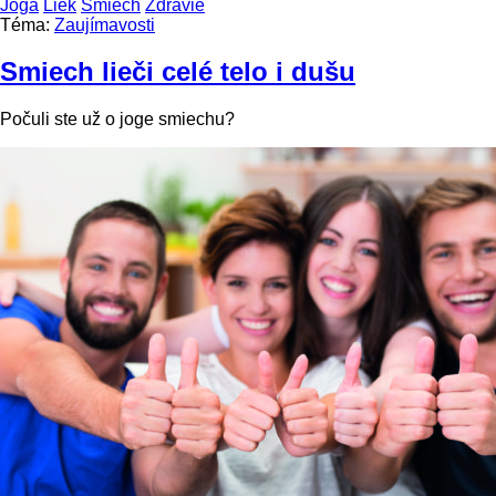
Jóga
Liek
Smiech
Zdravie
Téma:
Zaujímavosti
Smiech lieči celé telo i dušu
Počuli ste už o joge smiechu?