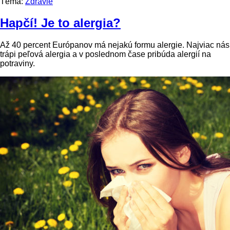
Téma:
Zdravie
Hapčí! Je to alergia?
Až 40 percent Európanov má nejakú formu alergie. Najviac nás
trápi peľová alergia a v poslednom čase pribúda alergií na
potraviny.