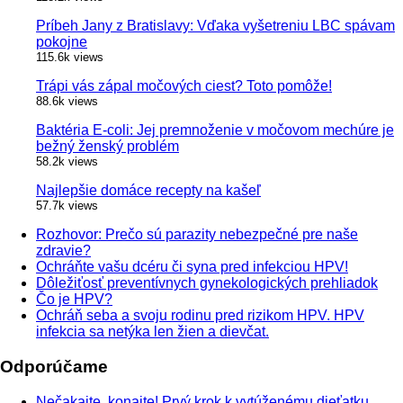
Príbeh Jany z Bratislavy: Vďaka vyšetreniu LBC spávam
pokojne
115.6k views
Trápi vás zápal močových ciest? Toto pomôže!
88.6k views
Baktéria E-coli: Jej premnoženie v močovom mechúre je
bežný ženský problém
58.2k views
Najlepšie domáce recepty na kašeľ
57.7k views
Rozhovor: Prečo sú parazity nebezpečné pre naše
zdravie?
Ochráňte vašu dcéru či syna pred infekciou HPV!
Dôležiťosť preventívnych gynekologických prehliadok
Čo je HPV?
Ochráň seba a svoju rodinu pred rizikom HPV. HPV
infekcia sa netýka len žien a dievčat.
Odporúčame
Nečakajte, konajte! Prvý krok k vytúženému dieťatku