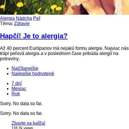
Alergia
Nádcha
Peľ
Téma:
Zdravie
Hapčí! Je to alergia?
Až 40 percent Európanov má nejakú formu alergie. Najviac nás
trápi peľová alergia a v poslednom čase pribúda alergií na
potraviny.
Najčítanejšie
Najlepšie hodnotené
7 dní
Mesiac
Rok
Sorry. No data so far.
Sorry. No data so far.
Zbavte sa kašľa!
118.2k views