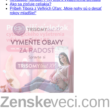
Ako sa zisťuje celiakia?
Príbeh Tibora z Veľkých Úľan: „Moje nohy sú o desať
rokov mladšie!“