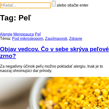
alebo stlačte enter
Tag:
Peľ
Alergie
Menopauza
Peľ
Téma:
Pod mikroskopom
,
Zaujímavosti
,
Zdravie
Objav vedcov. Čo v sebe skrýva peľové
zrno?
Za negatívny účinok peľu možno pokladať alergiu. Inak je to
naozaj ohromujúci dar prírody.