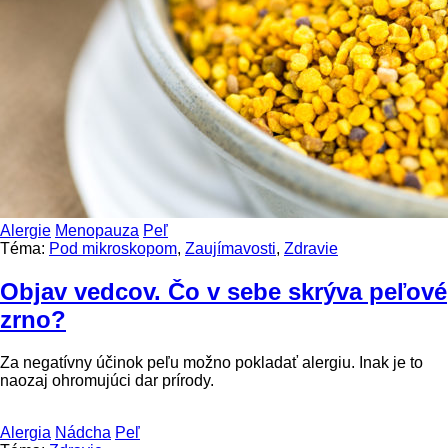
Alergie
Menopauza
Peľ
Téma:
Pod mikroskopom
,
Zaujímavosti
,
Zdravie
Objav vedcov. Čo v sebe skrýva peľové
zrno?
Za negatívny účinok peľu možno pokladať alergiu. Inak je to
naozaj ohromujúci dar prírody.
Alergia
Nádcha
Peľ