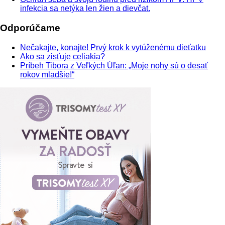
infekcia sa netýka len žien a dievčat.
Odporúčame
Nečakajte, konajte! Prvý krok k vytúženému dieťatku
Ako sa zisťuje celiakia?
Príbeh Tibora z Veľkých Úľan: „Moje nohy sú o desať
rokov mladšie!“