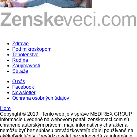
Zdravie
Pod mikroskopom
Tehotenstvo
Rodina
Zaujímavosti
Súťaže
O nás
Facebook
Newsletter
Ochrana osobných údajov
Hore
Copyright © 2019 | Tento web je v správe MEDIREX GROUP |
Informácie uvedené na webovom portáli zenskeveci.com sú
chránené autorským právom, majú informatívny charakter a
nemôžu byť bez súhlasu prevádzkovateľa ďalej používané na
akékoľvek účely. Prevádzkovateľ nezodpovedá za informácie