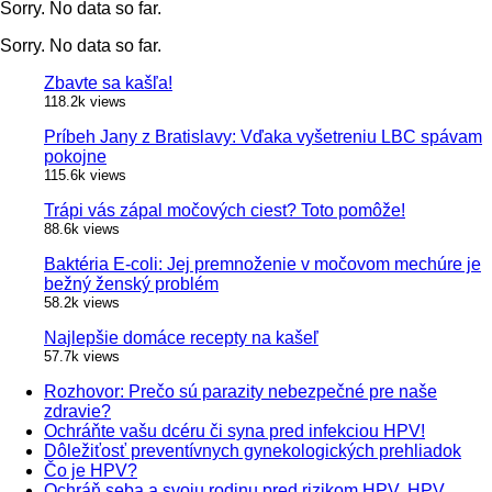
Sorry. No data so far.
Sorry. No data so far.
Zbavte sa kašľa!
118.2k views
Príbeh Jany z Bratislavy: Vďaka vyšetreniu LBC spávam
pokojne
115.6k views
Trápi vás zápal močových ciest? Toto pomôže!
88.6k views
Baktéria E-coli: Jej premnoženie v močovom mechúre je
bežný ženský problém
58.2k views
Najlepšie domáce recepty na kašeľ
57.7k views
Rozhovor: Prečo sú parazity nebezpečné pre naše
zdravie?
Ochráňte vašu dcéru či syna pred infekciou HPV!
Dôležiťosť preventívnych gynekologických prehliadok
Čo je HPV?
Ochráň seba a svoju rodinu pred rizikom HPV. HPV