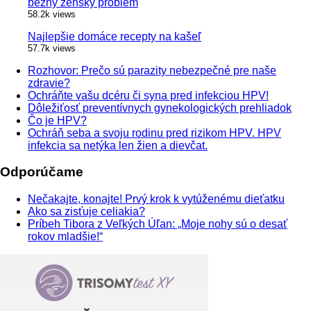
bežný ženský problém
58.2k views
Najlepšie domáce recepty na kašeľ
57.7k views
Rozhovor: Prečo sú parazity nebezpečné pre naše
zdravie?
Ochráňte vašu dcéru či syna pred infekciou HPV!
Dôležiťosť preventívnych gynekologických prehliadok
Čo je HPV?
Ochráň seba a svoju rodinu pred rizikom HPV. HPV
infekcia sa netýka len žien a dievčat.
Odporúčame
Nečakajte, konajte! Prvý krok k vytúženému dieťatku
Ako sa zisťuje celiakia?
Príbeh Tibora z Veľkých Úľan: „Moje nohy sú o desať
rokov mladšie!“