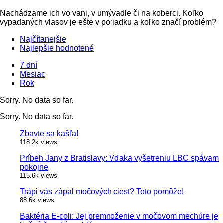
Nachádzame ich vo vani, v umývadle či na koberci. Koľko
vypadaných vlasov je ešte v poriadku a koľko značí problém?
Najčítanejšie
Najlepšie hodnotené
7 dní
Mesiac
Rok
Sorry. No data so far.
Sorry. No data so far.
Zbavte sa kašľa!
118.2k views
Príbeh Jany z Bratislavy: Vďaka vyšetreniu LBC spávam
pokojne
115.6k views
Trápi vás zápal močových ciest? Toto pomôže!
88.6k views
Baktéria E-coli: Jej premnoženie v močovom mechúre je