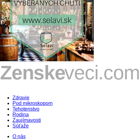
Zdravie
Pod mikroskopom
Tehotenstvo
Rodina
Zaujímavosti
Súťaže
O nás