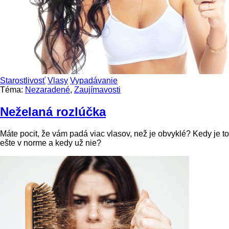
Starostlivosť
Vlasy
Vypadávanie
Téma:
Nezaradené
,
Zaujímavosti
Neželaná rozlúčka
Máte pocit, že vám padá viac vlasov, než je obvyklé? Kedy je to
ešte v norme a kedy už nie?