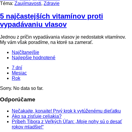
Téma:
Zaujímavosti
,
Zdravie
5 najčastejších vitamínov proti
vypadávaniu vlasov
Jednou z príčin vypadávania vlasov je nedostatok vitamínov.
My vám však poradíme, na ktoré sa zamerať.
Najčítanejšie
Najlepšie hodnotené
7 dní
Mesiac
Rok
Sorry. No data so far.
Odporúčame
Nečakajte, konajte! Prvý krok k vytúženému dieťatku
Ako sa zisťuje celiakia?
Príbeh Tibora z Veľkých Úľan: „Moje nohy sú o desať
rokov mladšie!“