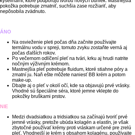
kyselinami, ktoré podporujú tvorbu nových buniek. Mastnejšia
pokožka potrebuje zmatniť, suchšia zase rozžiariť, aby
nepôsobila zvädnuto.
ÁNO
Na osvieženie pleti počas dňa začnite používajte
termálnu vodu v spreji, tomuto zvyku zostaňte verná aj
počas ďalších rokov.
Po večernom odlíčení pleť na tvári, krku aj hrudi natrite
nočným výživným krémom.
Mastnejšia pleť potrebuje fluidum, ktoré stiahne póry a
zmatní ju. Naň ešte môžete naniesť BB krém a potom
make-up.
Dbajte aj o pleť v okolí očí, kde sa objavujú prvé vrásky.
Vhodné sú špeciálne séra, ktoré jemne vklepte do
pokožky bruškami prstov.
NIE
Medzi dvadsiatkou a tridsiatkou sa začínajú tvoriť prvé
jemné vrásky, pretože ubúda kolagén a elastín, je však
zbytočné používať krémy proti vráskam určené pre zrelú
pleť. Vhodnejší je krém s obsahom kolagénu, používajte