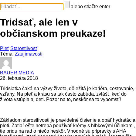
alebo stlačte enter
Tridsať, ale len v
občianskom preukaze!
Pleť
Starostlivosť
Téma:
Zaujímavosti
BAUER MEDIA
26. februára 2018
Tridsiatka čaká na výzvy života, dôležitá je kariéra, cestovanie,
vzťahy. Na pleť a krásu sa tak často zabúda, zvlášť, keď do
života vstúpia aj deti. Pozor na to, neskôr sa to vypomstí!
Základom starostlivosti je pravidelné čistenie a opäť hydratácia
pleti. Zatiaľ ešte netreba používať krémy s hĺbkovými účinkami,
tie prídu na rad o niečo neskôr. Vhodné sú prípravky s AHA