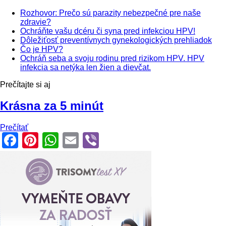
Rozhovor: Prečo sú parazity nebezpečné pre naše
zdravie?
Ochráňte vašu dcéru či syna pred infekciou HPV!
Dôležiťosť preventívnych gynekologických prehliadok
Čo je HPV?
Ochráň seba a svoju rodinu pred rizikom HPV. HPV
infekcia sa netýka len žien a dievčat.
Prečítajte si aj
Krásna za 5 minút
Prečítať
Facebook
Pinterest
WhatsApp
Email
Viber