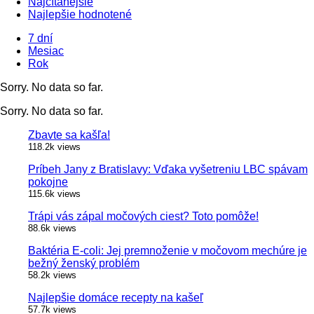
Najčítanejšie
Najlepšie hodnotené
7 dní
Mesiac
Rok
Sorry. No data so far.
Sorry. No data so far.
Zbavte sa kašľa!
118.2k views
Príbeh Jany z Bratislavy: Vďaka vyšetreniu LBC spávam
pokojne
115.6k views
Trápi vás zápal močových ciest? Toto pomôže!
88.6k views
Baktéria E-coli: Jej premnoženie v močovom mechúre je
bežný ženský problém
58.2k views
Najlepšie domáce recepty na kašeľ
57.7k views