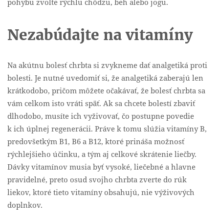
pohybu zvoľte rýchlu chôdzu, beh alebo jogu.
Nezabúdajte na vitamíny
Na akútnu bolesť chrbta si zvykneme dať analgetiká proti
bolesti. Je nutné uvedomiť si, že analgetiká zaberajú len
krátkodobo, pričom môžete očakávať, že bolesť chrbta sa
vám celkom isto vráti späť. Ak sa chcete bolestí zbaviť
dlhodobo, musíte ich vyživovať, čo postupne povedie
k ich úplnej regenerácii. Práve k tomu slúžia vitamíny B,
predovšetkým B1, B6 a B12, ktoré prináša možnosť
rýchlejšieho účinku, a tým aj celkové skrátenie liečby.
Dávky vitamínov musia byť vysoké, liečebné a hlavne
pravidelné, preto osud svojho chrbta zverte do rúk
liekov, ktoré tieto vitamíny obsahujú, nie výživových
doplnkov.