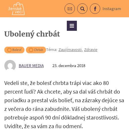
Instagram
Prihlásiť sa do newslettra
Vyhľadávanie
Facebook
Menu
Ubolený chrbát
Téma:
Zaujímavosti
,
Zdravie
Bolesť
Chrbát
BAUER MEDIA
23. decembra 2018
Vedeli ste, že bolesť chrbta trápi viac ako 80
percent ľudí? Ak chcete, aby sa dal váš chrbát do
poriadku a prestal vás bolieť, na zázraky dejúce sa
z večera do rána zabudnite. Váš ubolený chrbát
potrebuje aspoň 90 dní dôkladnej starostlivosti.
Uvidíte, že sa vám za ňu odmení.