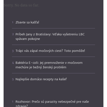
Sorry. No data so far.
Zbavte sa kašľa!
Príbeh Jany z Bratislavy: Vďaka vyšetreniu LBC
spávam pokojne
Trápi vás zápal močových ciest? Toto pomôže!
Baktéria E-coli: Jej premnoženie v močovom
mechúre je bežný ženský problém
Najlepšie domáce recepty na kašeľ
Rozhovor: Prečo sú parazity nebezpečné pre naše
zdravie?