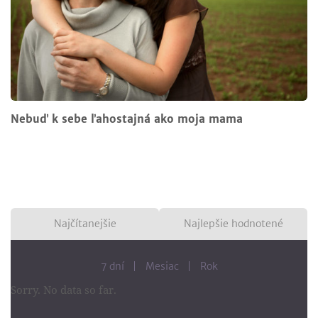
Nebuď k sebe ľahostajná ako moja mama
Najčítanejšie
Najlepšie hodnotené
7 dní
Mesiac
Rok
Sorry. No data so far.