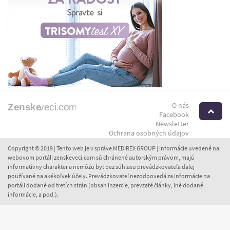
O nás
H
Facebook
Newsletter
Ochrana osobných údajov
Copyright © 2019 | Tento web je v správe MEDIREX GROUP | Informácie uvedené na
webovom portáli zenskeveci.com sú chránené autorským právom, majú
informatívny charakter a nemôžu byť bez súhlasu prevádzkovateľa ďalej
používané na akékoľvek účely. Prevádzkovateľ nezodpovedá za informácie na
portáli dodané od tretích strán (obsah inzercie, prevzaté články, iné dodané
informácie, a pod.).