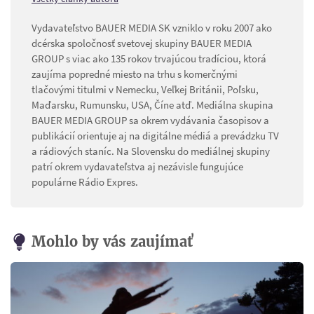
Vydavateľstvo BAUER MEDIA SK vzniklo v roku 2007 ako
dcérska spoločnosť svetovej skupiny BAUER MEDIA
GROUP s viac ako 135 rokov trvajúcou tradíciou, ktorá
zaujíma popredné miesto na trhu s komerčnými
tlačovými titulmi v Nemecku, Veľkej Británii, Poľsku,
Maďarsku, Rumunsku, USA, Číne atď. Mediálna skupina
BAUER MEDIA GROUP sa okrem vydávania časopisov a
publikácií orientuje aj na digitálne médiá a prevádzku TV
a rádiových staníc. Na Slovensku do mediálnej skupiny
patrí okrem vydavateľstva aj nezávisle fungujúce
populárne Rádio Expres.
Mohlo by vás zaujímať